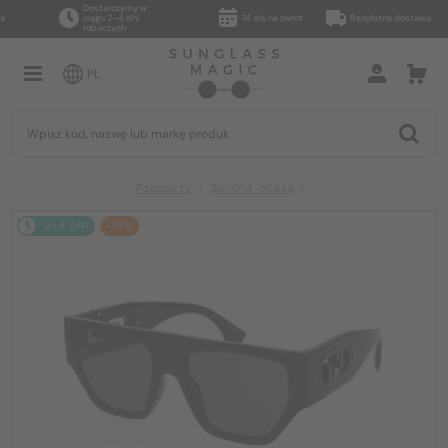
Dostarczymy w
ciągu 2–4 dni
14 dni na zwrot
Bezpłatna dostawa
roboczych
PL
Produkty
Sončna očala
2-4 DNI
-15%