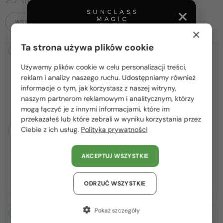
WSZYSTKIE PRODUKTY
×
Ta strona używa plików cookie
2-4 DNI
-15%
2-4 DNI
-15%
Używamy plików cookie w celu personalizacji treści,
Proszę wybierz z listy odpowiedni dla Ciebie kraj:
reklam i analizy naszego ruchu. Udostępniamy również
informacje o tym, jak korzystasz z naszej witryny,
Polska / PL
naszym partnerom reklamowym i analitycznym, którzy
mogą łączyć je z innymi informacjami, które im
România / RO
przekazałeś lub które zebrali w wyniku korzystania przez
Z SOCZEWKĄ MONOFOKALNĄ
Z SOCZEWKĄ MONOFOKALNĄ
Ciebie z ich usług.
Polityka prywatności
Magyarország / HU
PLUS 275 PLN
PLUS 275 PLN
—
—
United Arab Emirates / EN
Fendi
Optična okvirja
Fendi
Optična okvirja
AKCEPTUJ WSZYSTKIE
FE50100I - 001 - 53
FE50110F - 030 - 54
Austria / AT
876 PLN
876 PLN
1 030 PLN
1 030 PLN
Niemcy / DE
ODRZUĆ WSZYSTKIE
Francja / FR
Pokaż szczegóły
2-4 DNI
-15%
2-4 DNI
-15%
Włochy / IT