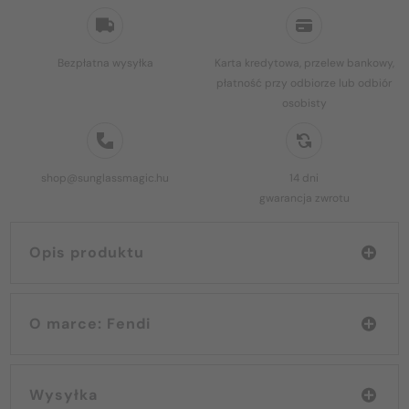
Bezpłatna wysyłka
Karta kredytowa, przelew bankowy,
płatność przy odbiorze lub odbiór
osobisty
shop@sunglassmagic.hu
14 dni
gwarancja zwrotu
Opis produktu
O marce: Fendi
Wysyłka