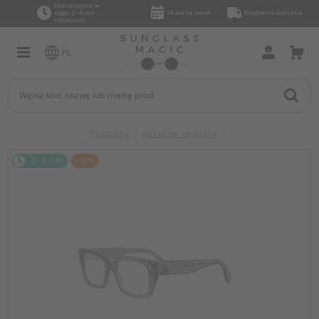
Dostarczymy w
ciągu 2–4 dni
14 dni na zwrot
Bezpłatna dostawa
roboczych
PL
Produkty
Optična okvirja
2-4 DNI
-15%