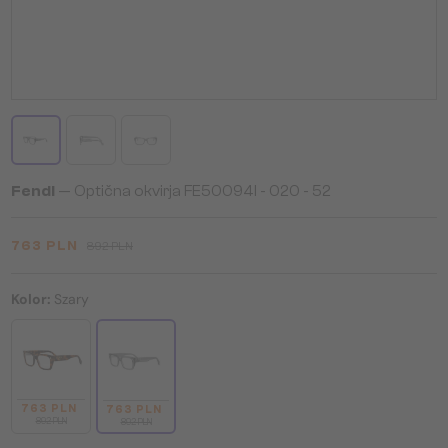
Fendi
— Optična okvirja FE50094I - 020 - 52
763 PLN
892 PLN
Kolor:
Szary
763 PLN
763 PLN
892 PLN
892 PLN