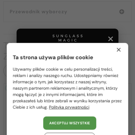
Przewodnik wyborczy
TO MOŻE CIĘ RÓWNIEŻ
×
ZAINTERESOWAĆ
Ta strona używa plików cookie
Używamy plików cookie w celu personalizacji treści,
WSZYSTKIE PRODUKTY
Proszę wybierz z listy odpowiedni dla Ciebie kraj:
reklam i analizy naszego ruchu. Udostępniamy również
informacje o tym, jak korzystasz z naszej witryny,
Polska / PL
naszym partnerom reklamowym i analitycznym, którzy
2-4 DNI
-15%
2-4 DNI
-15%
mogą łączyć je z innymi informacjami, które im
România / RO
przekazałeś lub które zebrali w wyniku korzystania przez
Ciebie z ich usług.
Polityka prywatności
Magyarország / HU
United Arab Emirates / EN
AKCEPTUJ WSZYSTKIE
Austria / AT
Z SOCZEWKĄ MONOFOKALNĄ
Z SOCZEWKĄ MONOFOKALNĄ