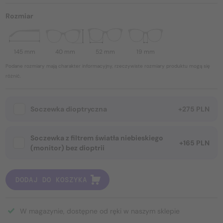
Rozmiar
145 mm
40 mm
52 mm
19 mm
Podane rozmiary mają charakter informacyjny, rzeczywiste rozmiary produktu mogą się
różnić.
Soczewka dioptryczna
+275 PLN
Soczewka z filtrem światła niebieskiego
+165 PLN
(monitor) bez dioptrii
DODAJ DO KOSZYKA
W magazynie, dostępne od ręki w naszym sklepie