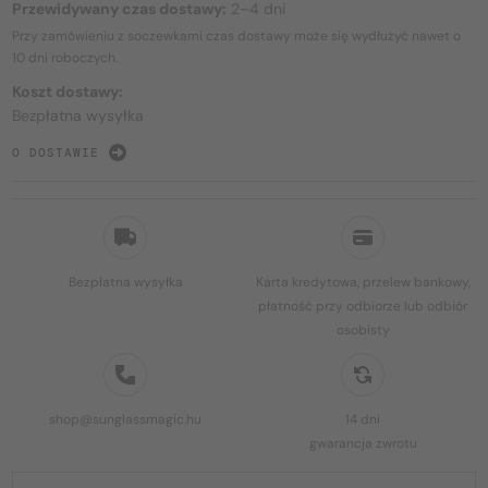
Przewidywany czas dostawy:
2–4 dni
Przy zamówieniu z soczewkami czas dostawy może się wydłużyć nawet o
10 dni
roboczych.
Koszt dostawy:
Bezpłatna wysyłka
O DOSTAWIE
Bezpłatna wysyłka
Karta kredytowa, przelew bankowy,
płatność przy odbiorze lub odbiór
osobisty
shop@sunglassmagic.hu
14 dni
gwarancja zwrotu