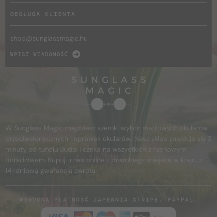
OBSŁUGA KLIENTA
shop@
sunglassmagic.hu
WPISZ WIADOMOŚĆ
W Sunglass Magic znajdziesz szeroki wybór markowych okularów
przeciwsłonecznych i oprawek okularów. Nasz sklep znajduje się 2
minuty od tunelu Budai i czeka na wszystkich z fachowym
doradztwem. Kupuj u nas online z dowolnego miejsca w kraju, z
14-dniową gwarancją zwrotu.
WYGODNĄ PŁATNOŚĆ ZAPEWNIA STRIPE, PAYPAL.