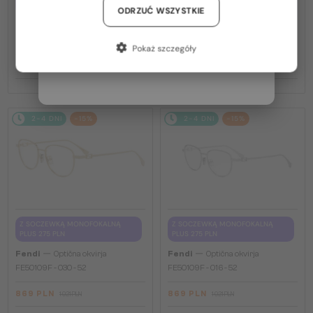
PLUS 275 PLN
PLUS 275 PLN
Niemcy / DE
ODRZUĆ WSZYSTKIE
—
—
Fendi
Optična okvirja
Fendi
Optična okvirja
Francja / FR
FE50100I - 001 - 53
FE50110F - 030 - 54
Pokaż szczegóły
Włochy / IT
869 PLN
869 PLN
1 021 PLN
1 021 PLN
2-4 DNI
-15%
2-4 DNI
-15%
Z SOCZEWKĄ MONOFOKALNĄ
Z SOCZEWKĄ MONOFOKALNĄ
PLUS 275 PLN
PLUS 275 PLN
—
—
Fendi
Optična okvirja
Fendi
Optična okvirja
FE50109F - 030 - 52
FE50109F - 016 - 52
869 PLN
869 PLN
1 021 PLN
1 021 PLN