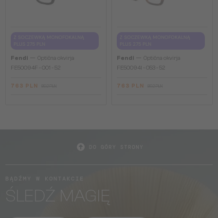
Z SOCZEWKĄ MONOFOKALNĄ
Z SOCZEWKĄ MONOFOKALNĄ
PLUS 275 PLN
PLUS 275 PLN
—
—
Fendi
Optična okvirja
Fendi
Optična okvirja
FE50094F - 001 - 52
FE50094I - 053 - 52
763 PLN
763 PLN
892 PLN
892 PLN
DO GÓRY STRONY
BĄDŹMY W KONTAKCIE
ŚLEDŹ MAGIĘ