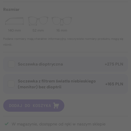
Rozmiar
140 mm
52 mm
16 mm
Podane rozmiary mają charakter informacyjny, rzeczywiste rozmiary produktu mogą się
różnić.
Soczewka dioptryczna
+275 PLN
Soczewka z filtrem światła niebieskiego
+165 PLN
(monitor) bez dioptrii
DODAJ DO KOSZYKA
W magazynie, dostępne od ręki w naszym sklepie