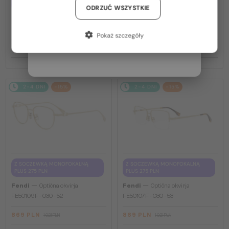
PLUS 275 PLN
PLUS 275 PLN
Niemcy / DE
ODRZUĆ WSZYSTKIE
—
—
Fendi
Optična okvirja
Fendi
Optična okvirja
Francja / FR
FE50100I - 001 - 53
FE50110F - 030 - 54
Pokaż szczegóły
Włochy / IT
869 PLN
869 PLN
1 021 PLN
1 021 PLN
2-4 DNI
-15%
2-4 DNI
-15%
Z SOCZEWKĄ MONOFOKALNĄ
Z SOCZEWKĄ MONOFOKALNĄ
PLUS 275 PLN
PLUS 275 PLN
—
—
Fendi
Optična okvirja
Fendi
Optična okvirja
FE50109F - 030 - 52
FE50107F - 030 - 53
869 PLN
869 PLN
1 021 PLN
1 021 PLN