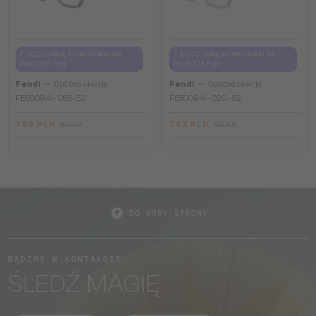
Z SOCZEWKĄ MONOFOKALNĄ
Z SOCZEWKĄ MONOFOKALNĄ
PLUS 275 PLN
PLUS 275 PLN
—
—
Fendi
Optična okvirja
Fendi
Optična okvirja
FE50094I - 053 - 52
FE50094I - 020 - 52
763 PLN
763 PLN
892 PLN
892 PLN
DO GÓRY STRONY
BĄDŹMY W KONTAKCIE
ŚLEDŹ MAGIĘ