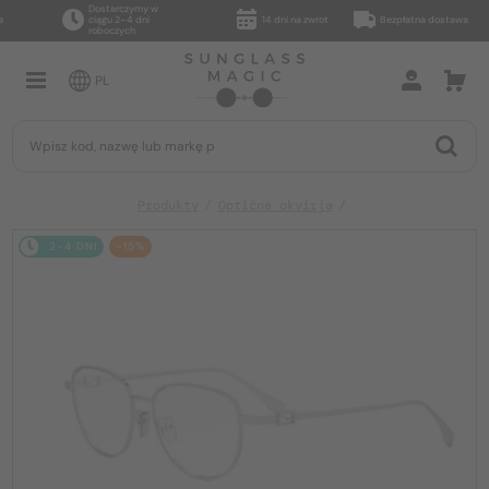
Dostarczymy w
ciągu 2–4 dni
14 dni na zwrot
Bezpłatna dostawa
roboczych
PL
Produkty
Optična okvirja
2-4 DNI
-15%