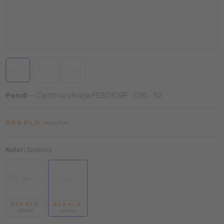
Fendi
— Optična okvirja FE50109F - 016 - 52
869 PLN
1 021 PLN
Kolor:
Srebrny
869 PLN
869 PLN
1 021 PLN
1 021 PLN