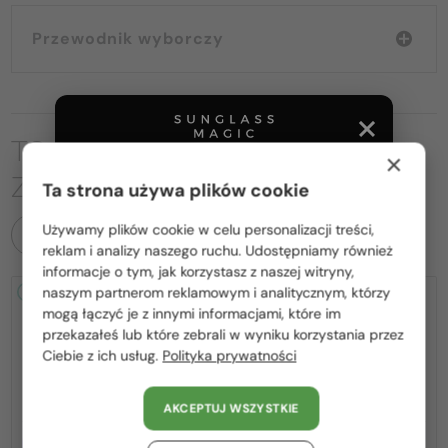
Przewodnik wyborczy
TO MOŻE CIĘ RÓWNIEŻ
×
ZAINTERESOWAĆ
Ta strona używa plików cookie
Używamy plików cookie w celu personalizacji treści,
WSZYSTKIE PRODUKTY
Proszę wybierz z listy odpowiedni dla Ciebie kraj:
reklam i analizy naszego ruchu. Udostępniamy również
informacje o tym, jak korzystasz z naszej witryny,
Polska / PL
naszym partnerom reklamowym i analitycznym, którzy
2-4 DNI
-15%
2-4 DNI
-15%
mogą łączyć je z innymi informacjami, które im
România / RO
przekazałeś lub które zebrali w wyniku korzystania przez
Ciebie z ich usług.
Polityka prywatności
Magyarország / HU
United Arab Emirates / EN
AKCEPTUJ WSZYSTKIE
Austria / AT
Z SOCZEWKĄ MONOFOKALNĄ
Z SOCZEWKĄ MONOFOKALNĄ