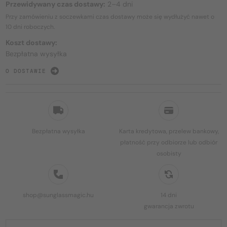
Przewidywany czas dostawy:
2–4 dni
Przy zamówieniu z soczewkami czas dostawy może się wydłużyć nawet o
10 dni
roboczych.
Koszt dostawy:
Bezpłatna wysyłka
O DOSTAWIE
Bezpłatna wysyłka
Karta kredytowa, przelew bankowy,
płatność przy odbiorze lub odbiór
osobisty
shop@sunglassmagic.hu
14 dni
gwarancja zwrotu