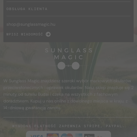
OBSŁUGA KLIENTA
shop@
sunglassmagic.hu
WPISZ WIADOMOŚĆ
W Sunglass Magic znajdziesz szeroki wybór markowych okularów
przeciwsłonecznych i oprawek okularów. Nasz sklep znajduje się 2
minuty od tunelu Budai i czeka na wszystkich z fachowym
doradztwem. Kupuj u nas online z dowolnego miejsca w kraju, z
14-dniową gwarancją zwrotu.
WYGODNĄ PŁATNOŚĆ ZAPEWNIA STRIPE, PAYPAL.