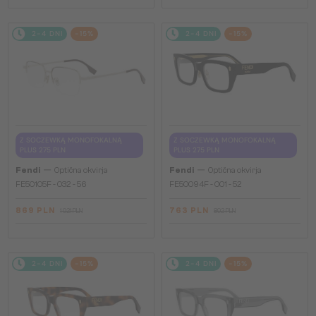
2-4 DNI
-15%
2-4 DNI
-15%
Z SOCZEWKĄ MONOFOKALNĄ
Z SOCZEWKĄ MONOFOKALNĄ
PLUS 275 PLN
PLUS 275 PLN
—
—
Fendi
Optična okvirja
Fendi
Optična okvirja
FE50105F - 032 - 56
FE50094F - 001 - 52
869 PLN
763 PLN
1 021 PLN
892 PLN
2-4 DNI
-15%
2-4 DNI
-15%