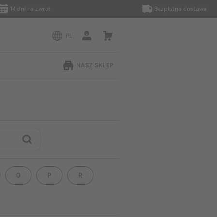
 dni na zwrot
Bezpłatna dostawa
PL
NASZ SKLEP
O
P
R