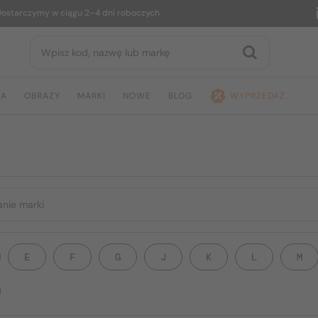
czymy w ciągu 2–4 dni roboczych
14
JA
OBRAZY
MARKI
NOWE
BLOG
WYPRZEDAŻ
E
F
G
J
K
L
M