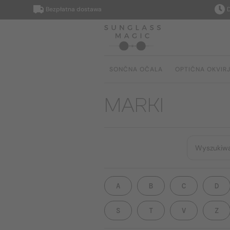
Bezpłatna dostawa
Dostar
SONČNA OČALA
OPTIČNA OKVIR
MARKI
A
B
C
D
S
T
V
Z