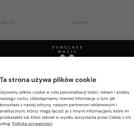
Lanvin
Loewe
Marc Jacobs
Marni
Max Mara
Maybach
Moncler
Mont Blanc
Ta strona używa plików cookie
Proszę wybierz z listy odpowiedni dla Ciebie kraj:
Off-White
OLIVER PEOPLES
Używamy plików cookie w celu personalizacji treści, reklam i analizy
Polska / PL
naszego ruchu. Udostępniamy również informacje o tym, jak
korzystasz z naszej witryny, naszym partnerom reklamowym i
România / RO
analitycznym, którzy mogą łączyć je z innymi informacjami, które im
Persol
Philipp Plein
przekazałeś lub które zebrali w wyniku korzystania przez Ciebie z ich
Magyarország / HU
usług.
Polityka prywatności
PRADA
Prada Linea Rossa
United Arab Emirates / EN