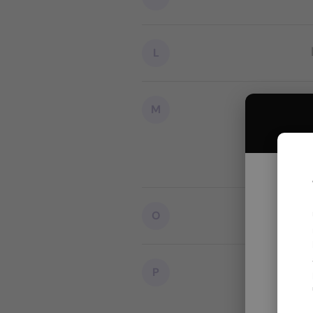
L
M
O
P