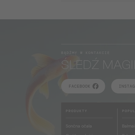
BĄDŹMY W KONTAKCIE
ŚLEDŹ MAGI
FACEBOOK
INSTAG
PRODUKTY
POPU
Sončna očala
Balmai