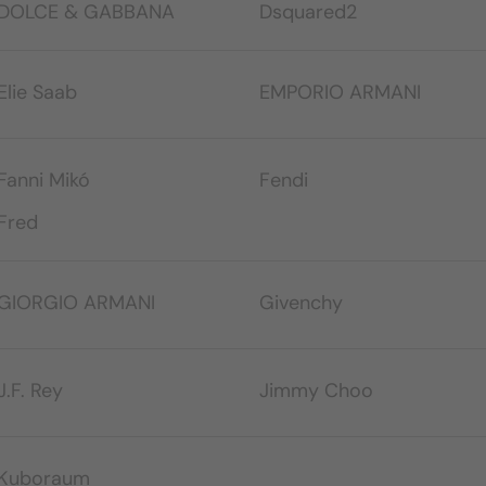
DOLCE & GABBANA
Dsquared2
Elie Saab
EMPORIO ARMANI
Fanni Mikó
Fendi
Fred
GIORGIO ARMANI
Givenchy
J.F. Rey
Jimmy Choo
Kuboraum