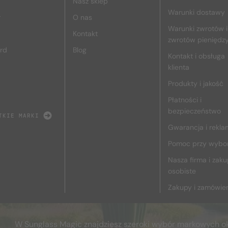
Nasz sklep
Warunki dostawy
r
O nas
Warunki zwrotów i
Kontakt
zwrotów pieniędz
rd
Blog
Kontakt i obsługa
klienta
Produkty i jakość
Płatności i
bezpieczeństwo
TKIE MARKI
Gwarancja i rekla
Pomoc przy wybo
Nasza firma i zak
osobiste
Zakupy i zamówie
W Sunglass Magic znajdziesz szeroki wybór markowych o