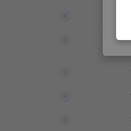
R
S
T
V
Z