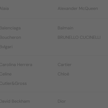
Alaia
Alexander McQueen
Balenciaga
Balmain
Boucheron
BRUNELLO CUCINELLI
Bvlgari
Carolina Herrera
Cartier
Celine
Chloé
Cutler&Gross
David Beckham
Dior