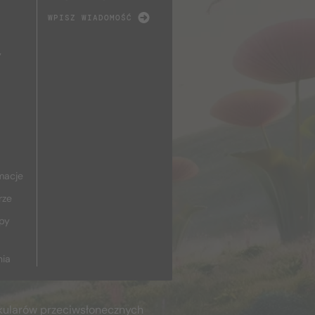
WPISZ WIADOMOŚĆ
y
macje
rze
upy
nia
kularów przeciwsłonecznych