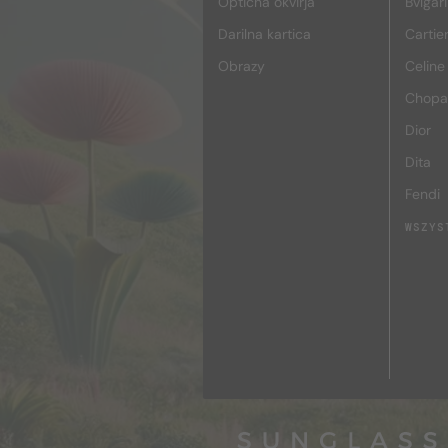
Optična okvirja
Bvlgari
Darilna kartica
Cartie
Obrazy
Celine
Chopa
Dior
Dita
Fendi
WSZYS