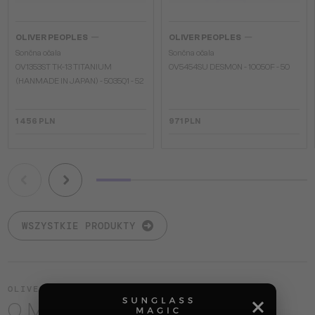
—
—
OLIVER PEOPLES
OLIVER PEOPLES
Sončna očala
Sončna očala
OV1353ST TK-13 TITANIUM
OV5454SU DESMON - 10050F - 50
(HANMADE IN JAPAN) - 5035Q1 - 52
1 456 PLN
971 PLN
WSZYSTKIE PRODUKTY
OLIVER PEOPLES
O MARCE