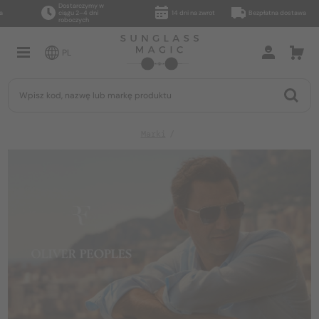
Dostarczymy w
ciągu 2–4 dni
14 dni na zwrot
Bezpłatna dostawa
roboczych
PL
Marki