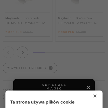
—
—
Maybach
Sončna očala
Maybach
Sončna očala
THE MAGIC II - PA-WDJ-M11 - 54
THE MAGIC I - PA-WDG-M11 - 59
7 636 PLN
7 636 PLN
9 544 PLN
9 544 PLN
WSZYSTKIE PRODUKTY
MAYBACH
×
O MARCE
Ta strona używa plików cookie
Okulary Maybach odzwierciedlają precyzję i doskonałą jakość