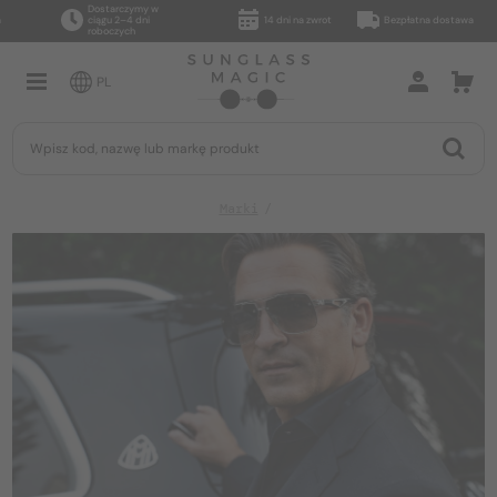
Dostarczymy w
ciągu 2–4 dni
14 dni na zwrot
Bezpłatna dostawa
roboczych
PL
Marki