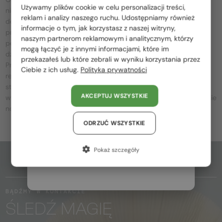
Używamy plików cookie w celu personalizacji treści,
niemieckiej marki samochodów premium. Marka ta słynie z
Proszę wybierz z listy odpowiedni dla Ciebie kraj:
reklam i analizy naszego ruchu. Udostępniamy również
doskonałego rzemiosła i tę filozofię stosuje również w
informacje o tym, jak korzystasz z naszej witryny,
projektowaniu okularów. Okulary Maybach wykorzystują
Polska / PL
naszym partnerom reklamowym i analitycznym, którzy
połączenie złota, platyny, włókna węglowego i metali premium,
mogą łączyć je z innymi informacjami, które im
România / RO
dzięki czemu każdy egzemplarz jest wyjątkowy i niepowtarzalny.
przekazałeś lub które zebrali w wyniku korzystania przez
Proste, ale charakterystyczne kształty i luksusowe zdobienia
Ciebie z ich usług.
Polityka prywatności
Magyarország / HU
reprezentują doskonałą elegancję. Okulary Maybach są
stworzone dla osób, które poszukują najwyższej jakości, precyzji
United Arab Emirates / EN
AKCEPTUJ WSZYSTKIE
wykonania i ponadczasowego luksusu, a jednocześnie cenią sobie
Austria / AT
nowoczesny design i funkcjonalność.
Niemcy / DE
ODRZUĆ WSZYSTKIE
Francja / FR
Pokaż szczegóły
Włochy / IT
DO GÓRY STRONY
BĄDŹMY W KONTAKCIE
ŚLEDŹ MAGIĘ