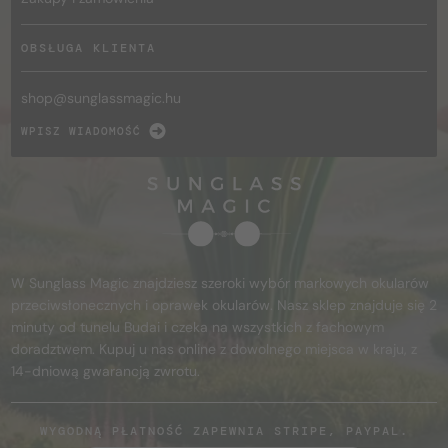
OBSŁUGA KLIENTA
shop@
sunglassmagic.hu
WPISZ WIADOMOŚĆ
W Sunglass Magic znajdziesz szeroki wybór markowych okularów
przeciwsłonecznych i oprawek okularów. Nasz sklep znajduje się 2
minuty od tunelu Budai i czeka na wszystkich z fachowym
doradztwem. Kupuj u nas online z dowolnego miejsca w kraju, z
14-dniową gwarancją zwrotu.
WYGODNĄ PŁATNOŚĆ ZAPEWNIA STRIPE, PAYPAL.