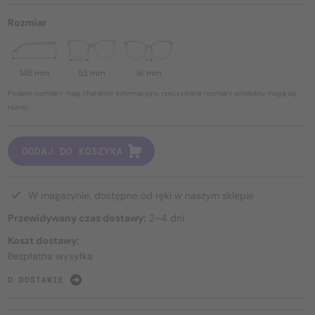
Rozmiar
145 mm
53 mm
16 mm
Podane rozmiary mają charakter informacyjny, rzeczywiste rozmiary produktu mogą się
różnić.
DODAJ DO KOSZYKA
W magazynie, dostępne od ręki w naszym sklepie
Przewidywany czas dostawy:
2–4 dni
Koszt dostawy:
Bezpłatna wysyłka
O DOSTAWIE