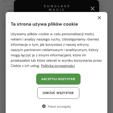
WSZYSTKIE PRODUKTY
×
Ta strona używa plików cookie
2-4 DNI
-15%
2-4 DNI
-15%
Używamy plików cookie w celu personalizacji treści,
Proszę wybierz z listy odpowiedni dla Ciebie kraj:
reklam i analizy naszego ruchu. Udostępniamy również
informacje o tym, jak korzystasz z naszej witryny,
Polska / PL
naszym partnerom reklamowym i analitycznym, którzy
mogą łączyć je z innymi informacjami, które im
România / RO
przekazałeś lub które zebrali w wyniku korzystania przez
Z SOCZEWKĄ MONOFOKALNĄ
Z SOCZEWKĄ MONOFOKALNĄ
Ciebie z ich usług.
Polityka prywatności
Magyarország / HU
PLUS 275 PLN
PLUS 275 PLN
—
—
United Arab Emirates / EN
Fendi
Optična okvirja
Fendi
Optična okvirja
AKCEPTUJ WSZYSTKIE
FE50100I - 001 - 53
FE50110F - 030 - 54
Austria / AT
869 PLN
869 PLN
1 021 PLN
1 021 PLN
Niemcy / DE
ODRZUĆ WSZYSTKIE
Francja / FR
Pokaż szczegóły
2-4 DNI
-15%
2-4 DNI
-15%
Włochy / IT