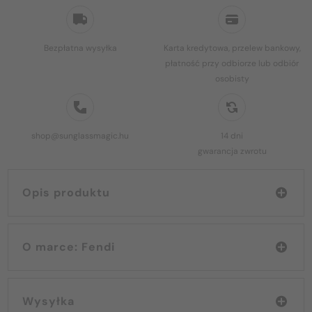
Bezpłatna wysyłka
Karta kredytowa, przelew bankowy,
płatność przy odbiorze lub odbiór
osobisty
shop@sunglassmagic.hu
14 dni
gwarancja zwrotu
Opis produktu
O marce: Fendi
Wysyłka