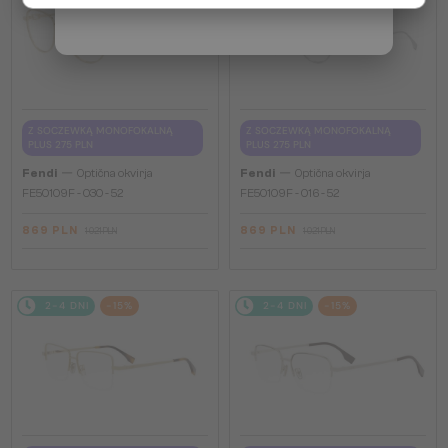
Z SOCZEWKĄ MONOFOKALNĄ
Z SOCZEWKĄ MONOFOKALNĄ
PLUS 275 PLN
PLUS 275 PLN
—
—
Fendi
Optična okvirja
Fendi
Optična okvirja
FE50109F - 030 - 52
FE50109F - 016 - 52
869 PLN
869 PLN
1 021 PLN
1 021 PLN
2-4 DNI
-15%
2-4 DNI
-15%