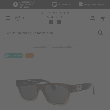
Dostarczymy w
ciągu 2–4 dni
14 dni na zwrot
Bezpłatna dostawa
roboczych
PL
Produkty
Sončna očala
2-4 DNI
-15%