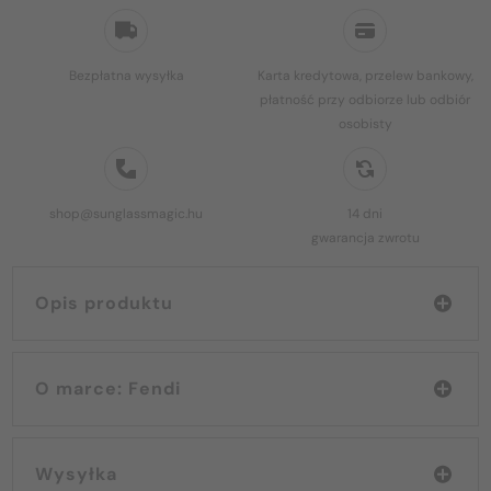
Bezpłatna wysyłka
Karta kredytowa, przelew bankowy,
płatność przy odbiorze lub odbiór
osobisty
shop@sunglassmagic.hu
14 dni
gwarancja zwrotu
Opis produktu
O marce: Fendi
Wysyłka