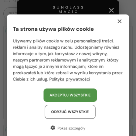
WSZYSTKIE PRODUKTY
×
Ta strona używa plików cookie
2-4 DNI
-15%
2-4 DNI
-15%
Używamy plików cookie w celu personalizacji treści,
Proszę wybierz z listy odpowiedni dla Ciebie kraj:
reklam i analizy naszego ruchu. Udostępniamy również
informacje o tym, jak korzystasz z naszej witryny,
Polska / PL
naszym partnerom reklamowym i analitycznym, którzy
mogą łączyć je z innymi informacjami, które im
România / RO
przekazałeś lub które zebrali w wyniku korzystania przez
Z SOCZEWKĄ MONOFOKALNĄ
Z SOCZEWKĄ MONOFOKALNĄ
Ciebie z ich usług.
Polityka prywatności
Magyarország / HU
PLUS 275 PLN
PLUS 275 PLN
—
—
United Arab Emirates / EN
Fendi
Optična okvirja
Fendi
Optična okvirja
AKCEPTUJ WSZYSTKIE
FE50100I - 001 - 53
FE50110F - 030 - 54
Austria / AT
876 PLN
876 PLN
1 030 PLN
1 030 PLN
Niemcy / DE
ODRZUĆ WSZYSTKIE
Francja / FR
Pokaż szczegóły
2-4 DNI
-15%
2-4 DNI
-15%
Włochy / IT