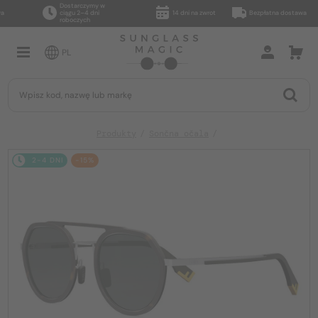
Dostarczymy w
ciągu 2–4 dni
14 dni na zwrot
Bezpłatna dostawa
roboczych
PL
Produkty
Sončna očala
2-4 DNI
-15%