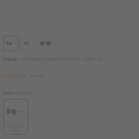
Fendi
— Sončna očala FE40040U - 52A - 51
1 018 PLN
1 196 PLN
Kolor:
Czarny
1 018 PLN
1 196 PLN