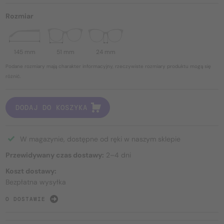
Rozmiar
145 mm
51 mm
24 mm
Podane rozmiary mają charakter informacyjny, rzeczywiste rozmiary produktu mogą się
różnić.
DODAJ DO KOSZYKA
W magazynie, dostępne od ręki w naszym sklepie
Przewidywany czas dostawy:
2–4 dni
Koszt dostawy:
Bezpłatna wysyłka
O DOSTAWIE