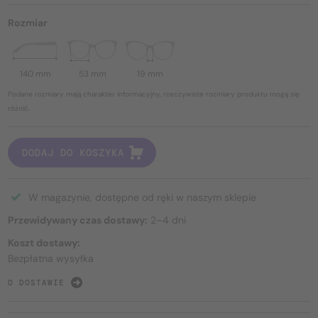
Rozmiar
140 mm
53 mm
19 mm
Podane rozmiary mają charakter informacyjny, rzeczywiste rozmiary produktu mogą się
różnić.
DODAJ DO KOSZYKA
W magazynie, dostępne od ręki w naszym sklepie
Przewidywany czas dostawy:
2–4 dni
Koszt dostawy:
Bezpłatna wysyłka
O DOSTAWIE