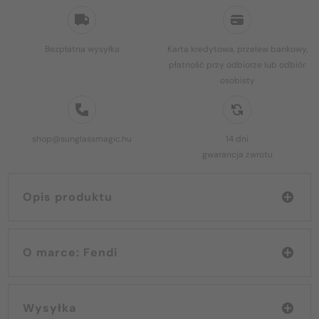
Bezpłatna wysyłka
Karta kredytowa, przelew bankowy,
płatność przy odbiorze lub odbiór
osobisty
shop@sunglassmagic.hu
14 dni
gwarancja zwrotu
Opis produktu
O marce: Fendi
Wysyłka