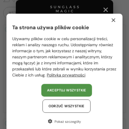
WSZYSTKIE PRODUKTY
×
Ta strona używa plików cookie
2-4 DNI
-15%
2-4 DNI
-15%
Używamy plików cookie w celu personalizacji treści,
Proszę wybierz z listy odpowiedni dla Ciebie kraj:
reklam i analizy naszego ruchu. Udostępniamy również
informacje o tym, jak korzystasz z naszej witryny,
Polska / PL
naszym partnerom reklamowym i analitycznym, którzy
mogą łączyć je z innymi informacjami, które im
România / RO
przekazałeś lub które zebrali w wyniku korzystania przez
Z SOCZEWKĄ MONOFOKALNĄ
Z SOCZEWKĄ MONOFOKALNĄ
Ciebie z ich usług.
Polityka prywatności
Magyarország / HU
PLUS 275 PLN
PLUS 275 PLN
—
—
United Arab Emirates / EN
Fendi
Optična okvirja
Fendi
Optična okvirja
AKCEPTUJ WSZYSTKIE
FE50100I - 001 - 53
FE50110F - 030 - 54
Austria / AT
879 PLN
879 PLN
1 034 PLN
1 034 PLN
Niemcy / DE
ODRZUĆ WSZYSTKIE
Francja / FR
Pokaż szczegóły
2-4 DNI
-15%
2-4 DNI
-15%
Włochy / IT