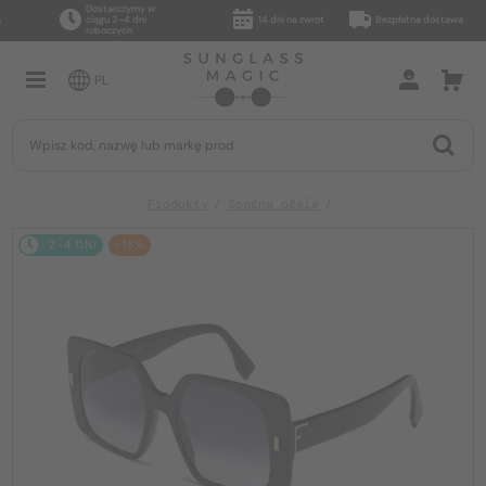
Dostarczymy w
ciągu 2–4 dni
14 dni na zwrot
Bezpłatna dostawa
roboczych
PL
Produkty
Sončna očala
2-4 DNI
-15%