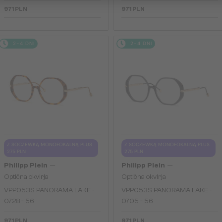
971 PLN
971 PLN
2-4 DNI
2-4 DNI
Z SOCZEWKĄ MONOFOKALNĄ PLUS
Z SOCZEWKĄ MONOFOKALNĄ PLUS
275 PLN
275 PLN
—
—
Philipp Plein
Philipp Plein
Optična okvirja
Optična okvirja
VPP053S PANORAMA LAKE -
VPP053S PANORAMA LAKE -
0728 - 56
0705 - 56
971 PLN
971 PLN