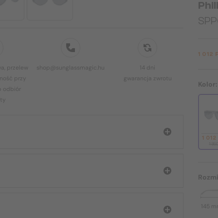
Phil
SPP
1 012
a, przelew
shop@sunglassmagic.hu
14 dni
ność przy
gwarancja zwrotu
Kolor
b odbiór
ty
1 012
1 35
Rozmi
145 