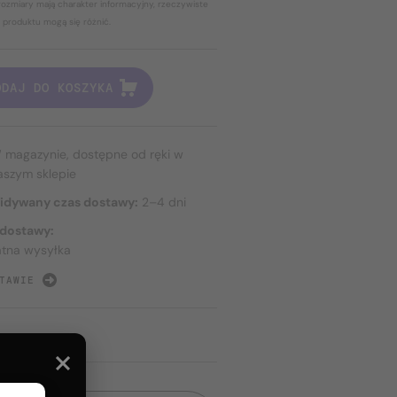
ozmiary mają charakter informacyjny, rzeczywiste
 produktu mogą się różnić.
ODAJ DO KOSZYKA
 magazynie, dostępne od ręki w
aszym sklepie
idywany czas dostawy:
2–4 dni
 dostawy:
atna wysyłka
TAWIE