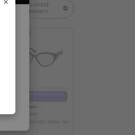
×
WSZYSTKIE
PRODUKTY
2-4 DNI
Z SOCZEWKĄ MONOFOKALNĄ PLUS
275 PLN
—
Philipp Plein
Optična okvirja
VPP052 CATEYES - 09NU - 54