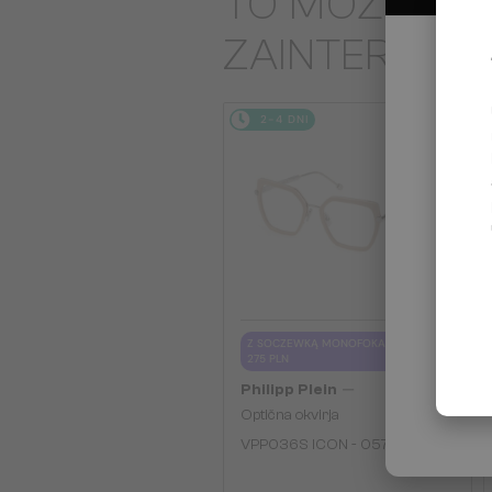
TO MOŻE CIĘ
ZAINTERES
2-4 DNI
Z SOCZEWKĄ MONOFOKALNĄ PLUS
275 PLN
—
Philipp Plein
Optična okvirja
VPP036S ICON - 0579 - 54