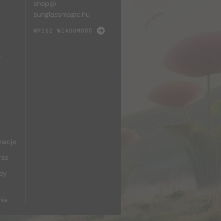
shop@
sunglassmagic.hu
WPISZ WIADOMOŚĆ
y
macje
rze
upy
nia