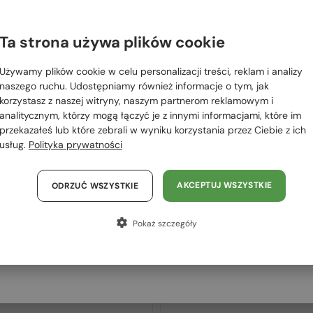
 RÓWNIEŻ
OWAĆ
Ta strona używa plików cookie
Proszę wybierz z listy odpowiedni dla Ciebie kraj:
Używamy plików cookie w celu personalizacji treści, reklam i analizy
2-4 DNI
2-4 DNI
Polska / PL
naszego ruchu. Udostępniamy również informacje o tym, jak
korzystasz z naszej witryny, naszym partnerom reklamowym i
România / RO
analitycznym, którzy mogą łączyć je z innymi informacjami, które im
przekazałeś lub które zebrali w wyniku korzystania przez Ciebie z ich
Magyarország / HU
usług.
Polityka prywatności
United Arab Emirates / EN
Austria / AT
AKCEPTUJ WSZYSTKIE
ODRZUĆ WSZYSTKIE
Niemcy / DE
Z SOCZEWKĄ MONOFOKALNĄ PLUS
Z SOCZEWKĄ MONOFOKALNĄ PLUS
Pokaż szczegóły
275 PLN
275 PLN
Francja / FR
—
—
Philipp Plein
Philipp Plein
Włochy / IT
Optična okvirja
Optična okvirja
VPP068S QUEEN - 0V64 - 57
VPP051 FLYING BUTTERFLY -
0G96 - 55