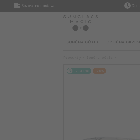
Bezpłatna dostawa
Dostarcz
SONČNA OČALA
OPTIČNA OKVIR
Produkty
Sončna očala
2-4 DNI
-25%