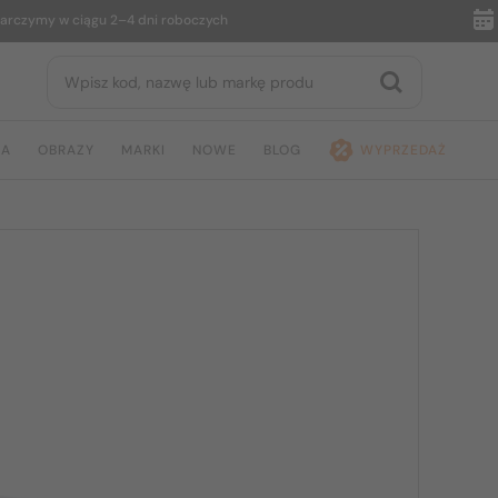
ymy w ciągu 2–4 dni roboczych
14 dn
JA
OBRAZY
MARKI
NOWE
BLOG
WYPRZEDAŻ