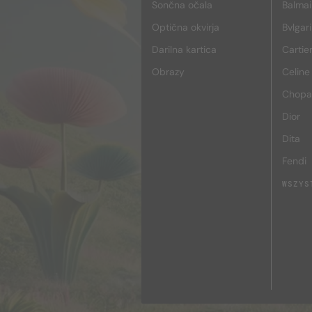
Sončna očala
Balmai
Optična okvirja
Bvlgari
Darilna kartica
Cartie
Obrazy
Celine
Chopa
Dior
Dita
Fendi
WSZYS