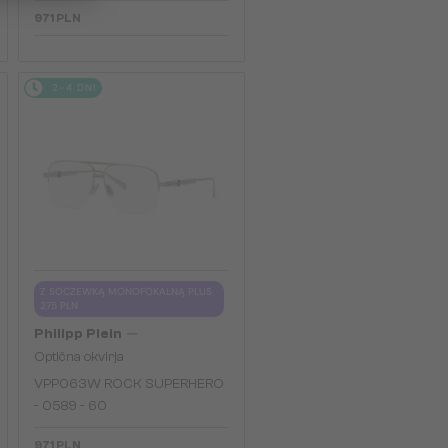
971 PLN
2-4 DNI
Z SOCZEWKĄ MONOFOKALNĄ PLUS
275 PLN
—
Philipp Plein
Optična okvirja
VPP063W ROCK SUPERHERO
- 0589 - 60
971 PLN