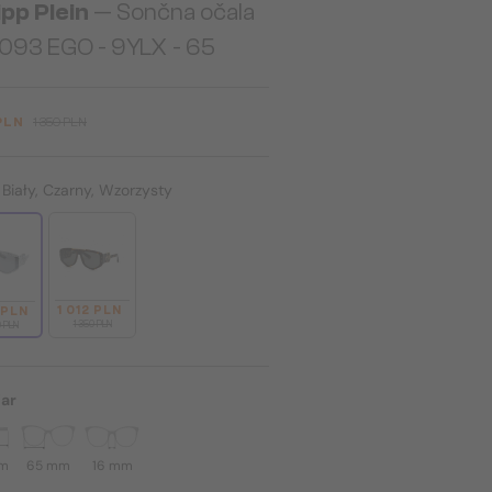
ipp Plein
— Sončna očala
093 EGO - 9YLX - 65
 PLN
1 350 PLN
:
Biały, Czarny, Wzorzysty
1 012 PLN
 PLN
1 350 PLN
0 PLN
ar
mm
65 mm
16 mm