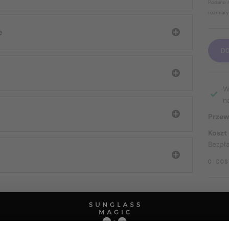
Podane r
rozmiary
e
D
W
n
Przew
Koszt
Bezpł
O DOS