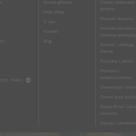
n
Strona główna
Często zadawane
pytania
Nasz sklep
Warunki dostawy
r
O nas
Warunki zwrotów i
Kontakt
zwrotów pieniędz
rd
Blog
Kontakt i obsługa
klienta
Produkty i jakość
Płatności i
bezpieczeństwo
TKIE MARKI
Gwarancja i rekla
Pomoc przy wybo
Nasza firma i zak
osobiste
Zakupy i zamówie