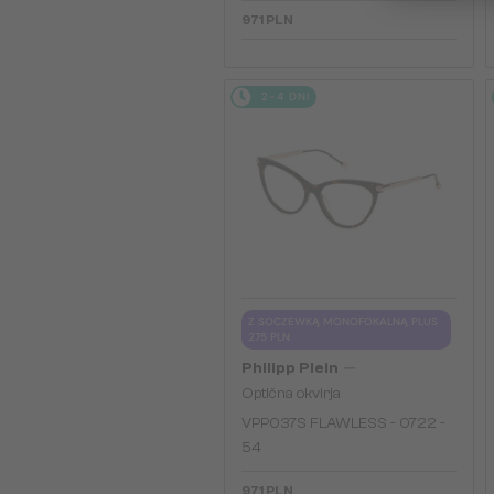
971 PLN
2-4 DNI
Z SOCZEWKĄ MONOFOKALNĄ PLUS
275 PLN
—
Philipp Plein
Optična okvirja
VPP037S FLAWLESS - 0722 -
54
971 PLN