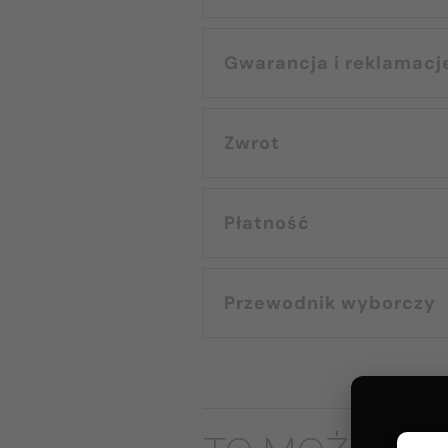
Gwarancja i reklamacj
Zwrot
Płatność
Przewodnik wyborczy