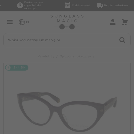
Dostarczymy w
ciągu 2–4 dni
14 dni na zwrot
Bezpłatna dostawa
roboczych
PL
Produkty
Optična okvirja
2-4 DNI