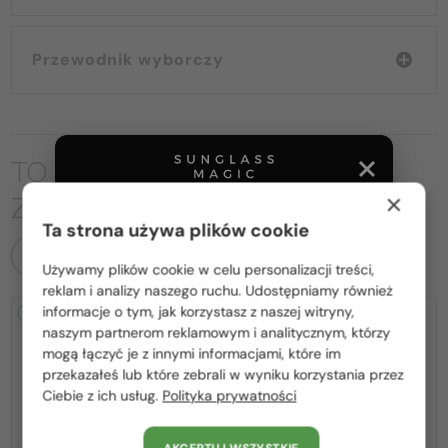
Przewodnik wyborczy
TO MOŻE CIĘ RÓWNIEŻ
×
ZAINTERESOWAĆ
Ta strona używa plików cookie
WSZYSTKIE PRODUKTY
Używamy plików cookie w celu personalizacji treści,
Proszę wybierz z listy odpowiedni dla Ciebie kraj:
reklam i analizy naszego ruchu. Udostępniamy również
informacje o tym, jak korzystasz z naszej witryny,
2-4 DNI
2-4 DNI
Polska / PL
naszym partnerom reklamowym i analitycznym, którzy
mogą łączyć je z innymi informacjami, które im
România / RO
przekazałeś lub które zebrali w wyniku korzystania przez
Ciebie z ich usług.
Polityka prywatności
Magyarország / HU
United Arab Emirates / EN