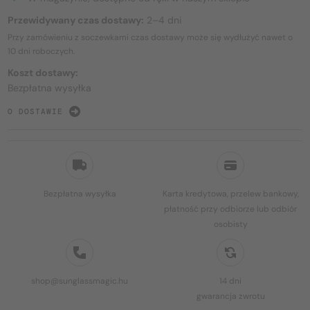
Przewidywany czas dostawy:
2–4 dni
Przy zamówieniu z soczewkami czas dostawy może się wydłużyć nawet o
10 dni
roboczych.
Koszt dostawy:
Bezpłatna wysyłka
O DOSTAWIE
Bezpłatna wysyłka
Karta kredytowa, przelew bankowy,
płatność przy odbiorze lub odbiór
osobisty
shop@sunglassmagic.hu
14 dni
gwarancja zwrotu