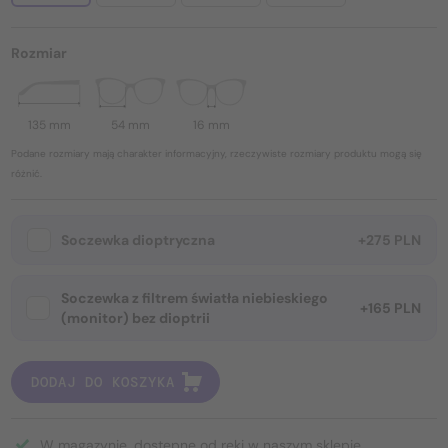
Rozmiar
135 mm
54 mm
16 mm
Podane rozmiary mają charakter informacyjny, rzeczywiste rozmiary produktu mogą się
różnić.
Soczewka dioptryczna
+275 PLN
Soczewka z filtrem światła niebieskiego
+165 PLN
(monitor) bez dioptrii
DODAJ DO KOSZYKA
W magazynie, dostępne od ręki w naszym sklepie