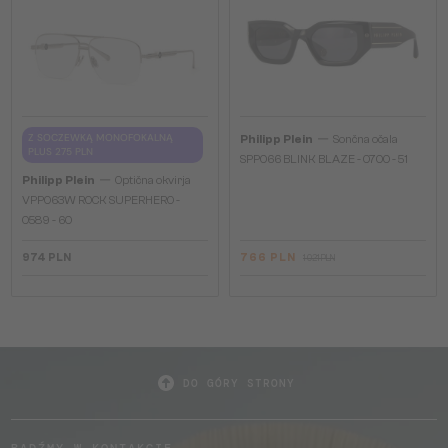
—
Z SOCZEWKĄ MONOFOKALNĄ
Philipp Plein
Sončna očala
PLUS 275 PLN
SPP066 BLINK BLAZE - 0700 - 51
—
Philipp Plein
Optična okvirja
VPP063W ROCK SUPERHERO -
0589 - 60
974 PLN
766 PLN
1 021 PLN
DO GÓRY STRONY
BĄDŹMY W KONTAKCIE