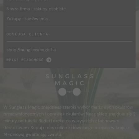
Nasza firma i zakupy osobiste
Zakupy i zamówienia
OBSŁUGA KLIENTA
shop@
sunglassmagic.hu
WPISZ WIADOMOŚĆ
W Sunglass Magic znajdziesz szeroki wybór markowych okularów
przeciwsłonecznych i oprawek okularów. Nasz sklep znajduje się 2
minuty od tunelu Budai i czeka na wszystkich z fachowym
doradztwem. Kupuj u nas online z dowolnego miejsca w kraju, z
14-dniową gwarancją zwrotu.