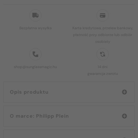
Bezpłatna wysyłka
Karta kredytowa, przelew bankowy,
płatność przy odbiorze lub odbiór
osobisty
shop@sunglassmagic.hu
14 dni
gwarancja zwrotu
Opis produktu
O marce: Philipp Plein