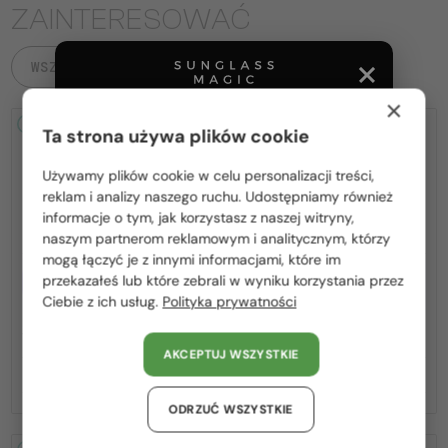
ZAINTERESOWAĆ
WSZYSTKIE PRODUKTY
×
2-4 DNI
2-4 DNI
Ta strona używa plików cookie
Używamy plików cookie w celu personalizacji treści,
Proszę wybierz z listy odpowiedni dla Ciebie kraj:
reklam i analizy naszego ruchu. Udostępniamy również
informacje o tym, jak korzystasz z naszej witryny,
Polska / PL
naszym partnerom reklamowym i analitycznym, którzy
mogą łączyć je z innymi informacjami, które im
România / RO
Z SOCZEWKĄ MONOFOKALNĄ
Z SOCZEWKĄ MONOFOKALNĄ
przekazałeś lub które zebrali w wyniku korzystania przez
PLUS 275 PLN
PLUS 275 PLN
Ciebie z ich usług.
Polityka prywatności
Magyarország / HU
—
—
Philipp Plein
Optična okvirja
Philipp Plein
Optična okvirja
United Arab Emirates / EN
VPP036S ICON - 0579 - 54
VPP068S QUEEN - 0V64 - 57
AKCEPTUJ WSZYSTKIE
Austria / AT
974 PLN
974 PLN
Niemcy / DE
ODRZUĆ WSZYSTKIE
Francja / FR