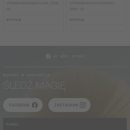
VPP053S PANORAMA LAKE - 0705 -
VPP063W ROCK SUPERHERO -
56
0589 - 60
974 PLN
974 PLN
DO GÓRY STRONY
BĄDŹMY W KONTAKCIE
ŚLEDŹ MAGIĘ
FACEBOOK
INSTAGRAM
POMOC