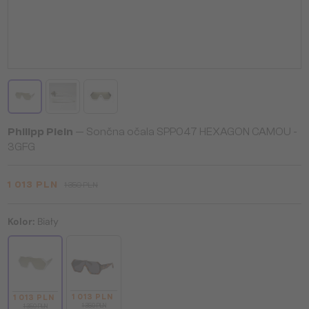
Philipp Plein
— Sončna očala SPP047 HEXAGON CAMOU -
3GFG
1 013 PLN
1 350 PLN
Kolor:
Biały
1 013 PLN
1 013 PLN
1 350 PLN
1 350 PLN