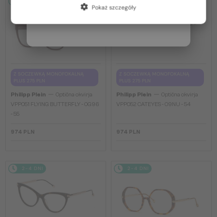
2-4 DNI
2-4 DNI
Pokaż szczegóły
Włochy / IT
Z SOCZEWKĄ MONOFOKALNĄ
Z SOCZEWKĄ MONOFOKALNĄ
PLUS 275 PLN
PLUS 275 PLN
—
—
Philipp Plein
Optična okvirja
Philipp Plein
Optična okvirja
VPP051 FLYING BUTTERFLY - 0G96
VPP052 CATEYES - 09NU - 54
- 55
974 PLN
974 PLN
2-4 DNI
2-4 DNI