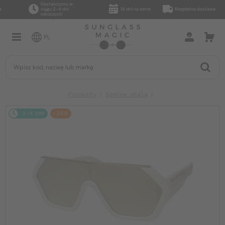
Dostarczymy w
ciągu 2–4 dni
14 dni na zwrot
Bezpłatna dostawa
roboczych
PL
Produkty
Sončna očala
2-4 DNI
-25%