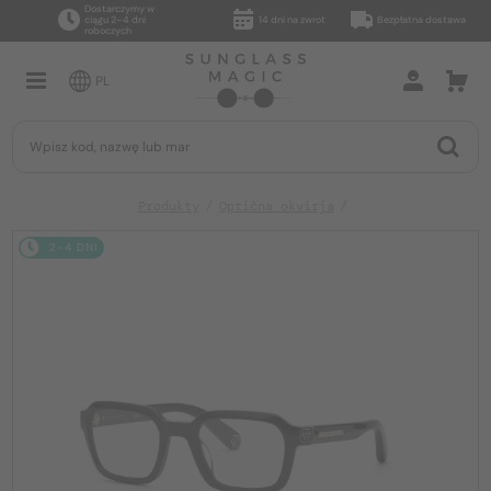
Dostarczymy w
ciągu 2–4 dni
14 dni na zwrot
Bezpłatna dostawa
roboczych
PL
Produkty
Optična okvirja
2-4 DNI