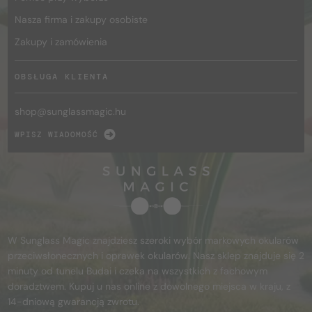
Nasza firma i zakupy osobiste
Zakupy i zamówienia
OBSŁUGA KLIENTA
shop@
sunglassmagic.hu
WPISZ WIADOMOŚĆ
W Sunglass Magic znajdziesz szeroki wybór markowych okularów
przeciwsłonecznych i oprawek okularów. Nasz sklep znajduje się 2
minuty od tunelu Budai i czeka na wszystkich z fachowym
doradztwem. Kupuj u nas online z dowolnego miejsca w kraju, z
14-dniową gwarancją zwrotu.