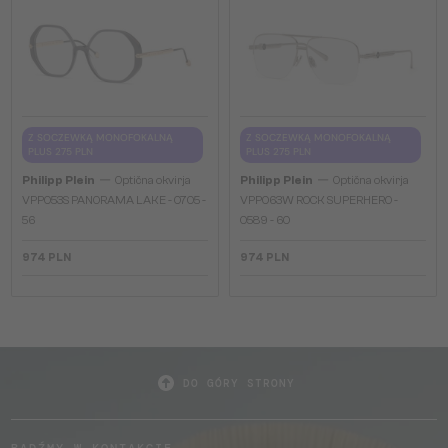
Z SOCZEWKĄ MONOFOKALNĄ
Z SOCZEWKĄ MONOFOKALNĄ
PLUS 275 PLN
PLUS 275 PLN
—
—
Philipp Plein
Optična okvirja
Philipp Plein
Optična okvirja
VPP053S PANORAMA LAKE - 0705 -
VPP063W ROCK SUPERHERO -
56
0589 - 60
974 PLN
974 PLN
DO GÓRY STRONY
BĄDŹMY W KONTAKCIE