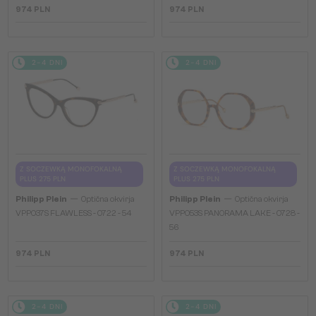
974 PLN
974 PLN
2-4 DNI
2-4 DNI
Z SOCZEWKĄ MONOFOKALNĄ
Z SOCZEWKĄ MONOFOKALNĄ
PLUS 275 PLN
PLUS 275 PLN
—
—
Philipp Plein
Optična okvirja
Philipp Plein
Optična okvirja
VPP037S FLAWLESS - 0722 - 54
VPP053S PANORAMA LAKE - 0728 -
56
974 PLN
974 PLN
2-4 DNI
2-4 DNI