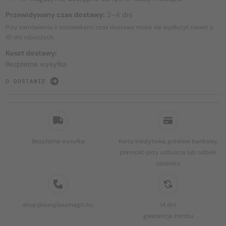
Przewidywany czas dostawy:
2–4 dni
Przy zamówieniu z soczewkami czas dostawy może się wydłużyć nawet o
10 dni
roboczych.
Koszt dostawy:
Bezpłatna wysyłka
O DOSTAWIE
Bezpłatna wysyłka
Karta kredytowa, przelew bankowy,
płatność przy odbiorze lub odbiór
osobisty
shop@sunglassmagic.hu
14 dni
gwarancja zwrotu