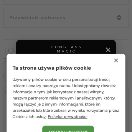
Przewodnik wyborczy
TO MOŻE CIĘ RÓWNIEŻ
×
ZAINTERESOWAĆ
Ta strona używa plików cookie
WSZYSTKIE PRODUKTY
Używamy plików cookie w celu personalizacji treści,
Proszę wybierz z listy odpowiedni dla Ciebie kraj:
reklam i analizy naszego ruchu. Udostępniamy również
informacje o tym, jak korzystasz z naszej witryny,
2-4 DNI
2-4 DNI
Polska / PL
naszym partnerom reklamowym i analitycznym, którzy
mogą łączyć je z innymi informacjami, które im
România / RO
przekazałeś lub które zebrali w wyniku korzystania przez
Ciebie z ich usług.
Polityka prywatności
Magyarország / HU
United Arab Emirates / EN