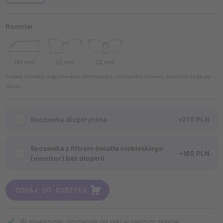
Rozmiar
145 mm
52 mm
22 mm
Podane rozmiary mają charakter informacyjny, rzeczywiste rozmiary produktu mogą się
różnić.
Soczewka dioptryczna
+275 PLN
Soczewka z filtrem światła niebieskiego
+165 PLN
(monitor) bez dioptrii
DODAJ DO KOSZYKA
W magazynie, dostępne od ręki w naszym sklepie