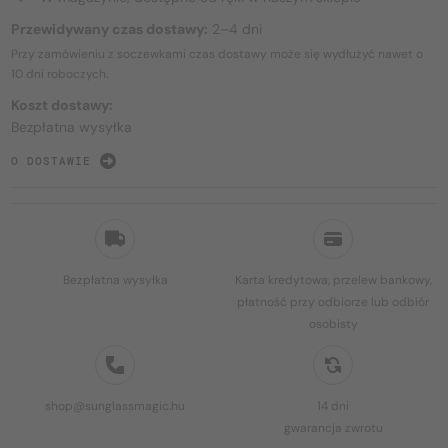
Przewidywany czas dostawy:
2–4 dni
Przy zamówieniu z soczewkami czas dostawy może się wydłużyć nawet o
10 dni
roboczych.
Koszt dostawy:
Bezpłatna wysyłka
O DOSTAWIE
Bezpłatna wysyłka
Karta kredytowa, przelew bankowy,
płatność przy odbiorze lub odbiór
osobisty
shop@sunglassmagic.hu
14 dni
gwarancja zwrotu