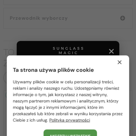
Przewodnik wyborczy
TO MOŻE CIĘ RÓWNIEŻ
×
ZAINTERESOWAĆ
Ta strona używa plików cookie
WSZYSTKIE PRODUKTY
Używamy plików cookie w celu personalizacji treści,
Proszę wybierz z listy odpowiedni dla Ciebie kraj:
reklam i analizy naszego ruchu. Udostępniamy również
informacje o tym, jak korzystasz z naszej witryny,
2-4 DNI
2-4 DNI
Polska / PL
naszym partnerom reklamowym i analitycznym, którzy
mogą łączyć je z innymi informacjami, które im
România / RO
przekazałeś lub które zebrali w wyniku korzystania przez
Ciebie z ich usług.
Polityka prywatności
Magyarország / HU
United Arab Emirates / EN