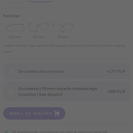
Rozmiar
140 mm
55 mm
18 mm
Podane rozmiary mają charakter informacyjny, rzeczywiste rozmiary produktu mogą się
różnić.
Soczewka dioptryczna
+275 PLN
Soczewka z filtrem światła niebieskiego
+165 PLN
(monitor) bez dioptrii
DODAJ DO KOSZYKA
W magazynie, dostępne od ręki w naszym sklepie