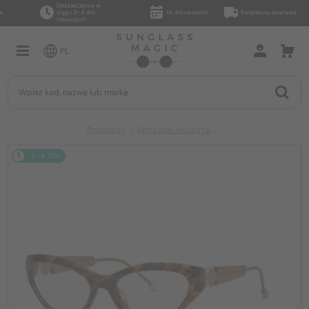
Dostarczymy w
ciągu 2–4 dni
14 dni na zwrot
Bezpłatna dostawa
roboczych
PL
Produkty
Optična okvirja
2-4 DNI