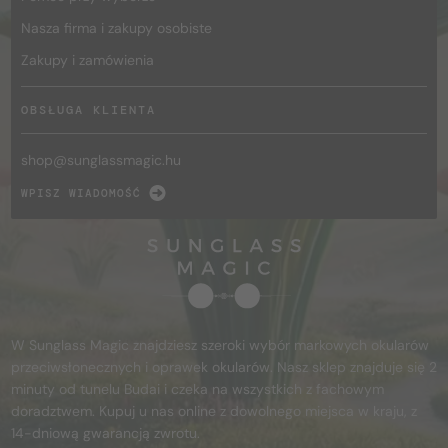
Nasza firma i zakupy osobiste
Zakupy i zamówienia
OBSŁUGA KLIENTA
shop@
sunglassmagic.hu
WPISZ WIADOMOŚĆ
W Sunglass Magic znajdziesz szeroki wybór markowych okularów
przeciwsłonecznych i oprawek okularów. Nasz sklep znajduje się 2
minuty od tunelu Budai i czeka na wszystkich z fachowym
doradztwem. Kupuj u nas online z dowolnego miejsca w kraju, z
14-dniową gwarancją zwrotu.