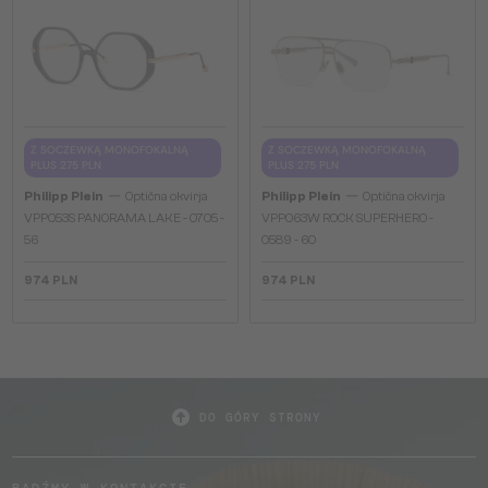
Z SOCZEWKĄ MONOFOKALNĄ
Z SOCZEWKĄ MONOFOKALNĄ
PLUS 275 PLN
PLUS 275 PLN
—
—
Philipp Plein
Optična okvirja
Philipp Plein
Optična okvirja
VPP053S PANORAMA LAKE - 0705 -
VPP063W ROCK SUPERHERO -
56
0589 - 60
974 PLN
974 PLN
DO GÓRY STRONY
BĄDŹMY W KONTAKCIE