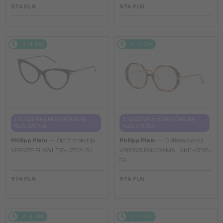
974 PLN
974 PLN
2-4 DNI
2-4 DNI
Z SOCZEWKĄ MONOFOKALNĄ
Z SOCZEWKĄ MONOFOKALNĄ
PLUS 275 PLN
PLUS 275 PLN
—
—
Philipp Plein
Optična okvirja
Philipp Plein
Optična okvirja
VPP037S FLAWLESS - 0722 - 54
VPP053S PANORAMA LAKE - 0728 -
56
974 PLN
974 PLN
2-4 DNI
2-4 DNI