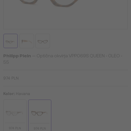
Philipp Plein
— Optična okvirja VPP069S QUEEN - 0LEO -
55
974 PLN
Kolor:
Havana
974 PLN
974 PLN