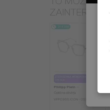
TO MOŻE CIĘ
ZAINTERES
2-4 DNI
Z SOCZEWKĄ MONOFOKALNĄ PLUS
275 PLN
—
Philipp Plein
Optična okvirja
VPP036S ICON - 0579 - 54