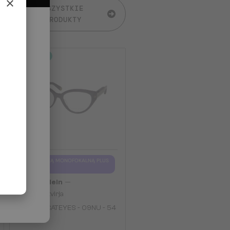
×
WSZYSTKIE
PRODUKTY
2-4 DNI
Z SOCZEWKĄ MONOFOKALNĄ PLUS
275 PLN
—
Philipp Plein
Optična okvirja
VPP052 CATEYES - 09NU - 54