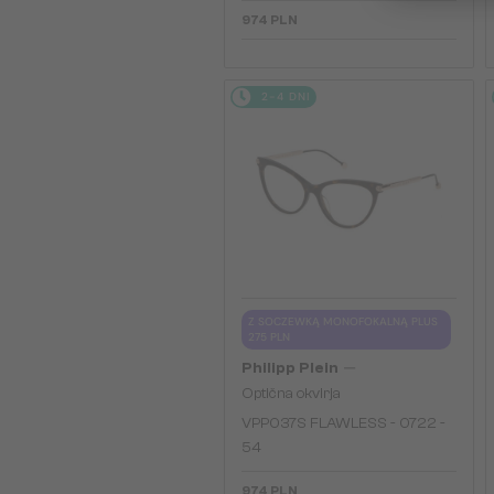
974 PLN
2-4 DNI
Z SOCZEWKĄ MONOFOKALNĄ PLUS
275 PLN
—
Philipp Plein
Optična okvirja
VPP037S FLAWLESS - 0722 -
54
974 PLN