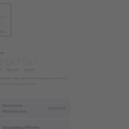
 PLN
ar
mm
50 mm
21 mm
ozmiary mają charakter informacyjny, rzeczywiste
 produktu mogą się różnić.
Soczewka
+275 PLN
dioptryczna
Soczewka z filtrem