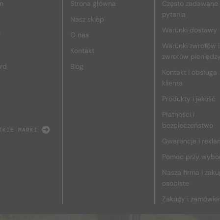
n
Strona główna
Często zadawane
pytania
Nasz sklep
Warunki dostawy
r
O nas
Warunki zwrotów i
Kontakt
zwrotów pieniędz
rd
Blog
Kontakt i obsługa
klienta
Produkty i jakość
Płatności i
bezpieczeństwo
TKIE MARKI
Gwarancja i rekla
Pomoc przy wybo
Nasza firma i zak
osobiste
Zakupy i zamówie