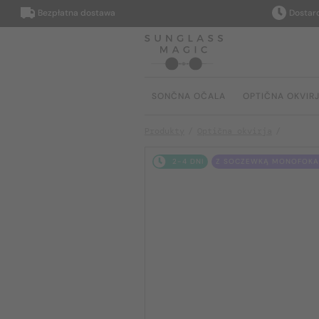
Bezpłatna dostawa
Dostarczymy
SONČNA OČALA
OPTIČNA OKVIR
Produkty
Optična okvirja
2-4 DNI
Z SOCZEWKĄ MONOFOKAL