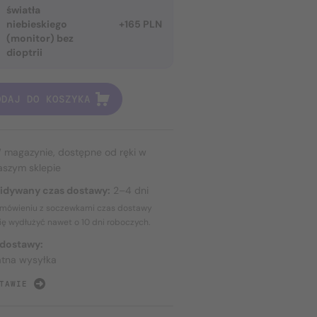
światła
niebieskiego
+165 PLN
(monitor) bez
dioptrii
ODAJ DO KOSZYKA
 magazynie, dostępne od ręki w
aszym sklepie
idywany czas dostawy:
2–4 dni
amówieniu z soczewkami czas dostawy
ię wydłużyć nawet o
10 dni
roboczych.
 dostawy:
atna wysyłka
TAWIE