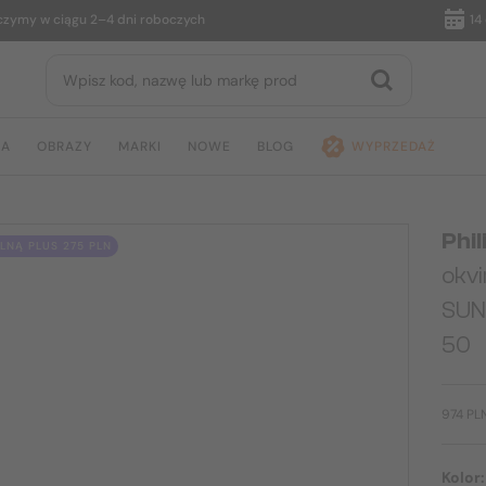
 w ciągu 2–4 dni roboczych
14 dni n
JA
OBRAZY
MARKI
NOWE
BLOG
WYPRZEDAŻ
Phil
NĄ PLUS 275 PLN
okv
SUN
50
974 PL
Kolor