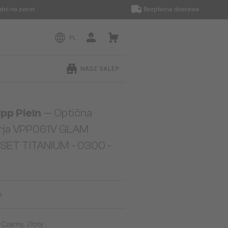
a zwrot
Bezpłatna dostawa
PL
NASZ SKLEP
ipp Plein
— Optična
irja VPP061V GLAM
SET TITANIUM - 0300 -
N
:
Czarny, Złoty