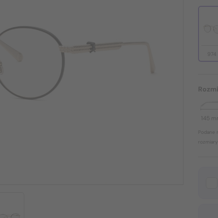
974
Rozmi
145 
Podane r
rozmiary