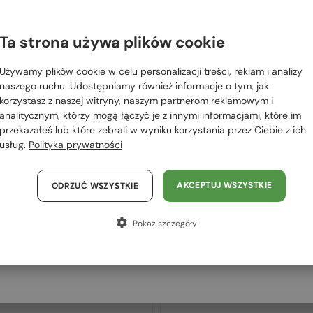
 RÓWNIEŻ
OWAĆ
Ta strona używa plików cookie
Proszę wybierz z listy odpowiedni dla Ciebie kraj:
Używamy plików cookie w celu personalizacji treści, reklam i analizy
2-4 DNI
2-4 DNI
Polska / PL
naszego ruchu. Udostępniamy również informacje o tym, jak
korzystasz z naszej witryny, naszym partnerom reklamowym i
România / RO
analitycznym, którzy mogą łączyć je z innymi informacjami, które im
przekazałeś lub które zebrali w wyniku korzystania przez Ciebie z ich
Magyarország / HU
usług.
Polityka prywatności
United Arab Emirates / EN
Austria / AT
AKCEPTUJ WSZYSTKIE
ODRZUĆ WSZYSTKIE
Niemcy / DE
Z SOCZEWKĄ MONOFOKALNĄ PLUS
Z SOCZEWKĄ MONOFOKALNĄ PLUS
Pokaż szczegóły
275 PLN
275 PLN
Francja / FR
—
—
Philipp Plein
Philipp Plein
Włochy / IT
Optična okvirja
Optična okvirja
VPP068S QUEEN - 0V64 - 57
VPP051 FLYING BUTTERFLY -
0G96 - 55