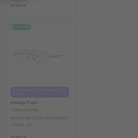
974 PLN
2-4 DNI
Z SOCZEWKĄ MONOFOKALNĄ PLUS
275 PLN
—
Philipp Plein
Optična okvirja
VPP063W ROCK SUPERHERO
- 0589 - 60
974 PLN