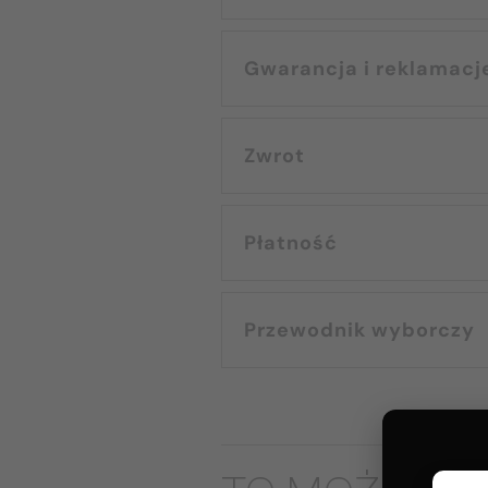
Gwarancja i reklamacj
Zwrot
Płatność
Przewodnik wyborczy