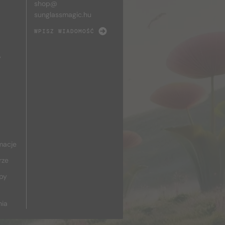
shop@
sunglassmagic.hu
WPISZ WIADOMOŚĆ
y
macje
rze
upy
nia