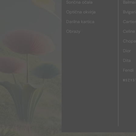
Sončna očala
Balmai
Optična okvirja
Bvlgari
Darilna kartica
Cartie
Obrazy
Celine
Chopa
Dior
Dita
Fendi
WSZYS