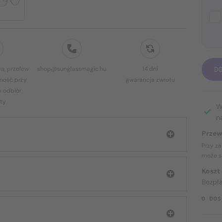
a, przelew
shop@sunglassmagic.hu
14 dni
D
ność przy
gwarancja zwrotu
b odbiór
ty
W
n
Przew
Przy z
może s
Koszt
Bezpł
O DOS