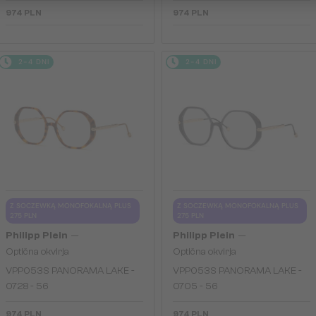
974 PLN
974 PLN
2-4 DNI
2-4 DNI
Z SOCZEWKĄ MONOFOKALNĄ PLUS
Z SOCZEWKĄ MONOFOKALNĄ PLUS
275 PLN
275 PLN
—
—
Philipp Plein
Philipp Plein
Optična okvirja
Optična okvirja
VPP053S PANORAMA LAKE -
VPP053S PANORAMA LAKE -
0728 - 56
0705 - 56
974 PLN
974 PLN