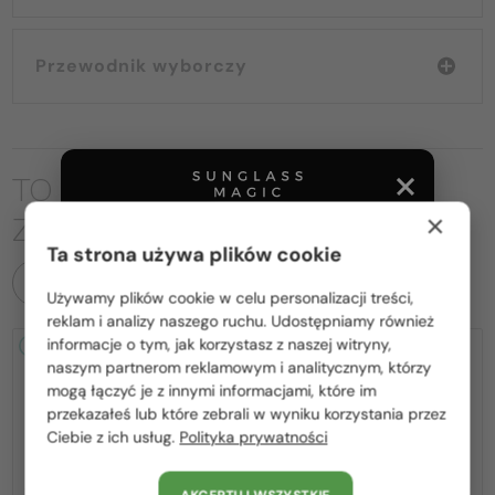
Przewodnik wyborczy
TO MOŻE CIĘ RÓWNIEŻ
×
ZAINTERESOWAĆ
Ta strona używa plików cookie
WSZYSTKIE PRODUKTY
Używamy plików cookie w celu personalizacji treści,
Proszę wybierz z listy odpowiedni dla Ciebie kraj:
reklam i analizy naszego ruchu. Udostępniamy również
informacje o tym, jak korzystasz z naszej witryny,
2-4 DNI
2-4 DNI
Polska / PL
naszym partnerom reklamowym i analitycznym, którzy
mogą łączyć je z innymi informacjami, które im
România / RO
przekazałeś lub które zebrali w wyniku korzystania przez
Ciebie z ich usług.
Polityka prywatności
Magyarország / HU
United Arab Emirates / EN