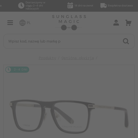
Dostarczymy w
ciągu 2–4 dni
14 dni na zwrot
Bezpłatna dostawa
roboczych
PL
Produkty
Optična okvirja
2-4 DNI