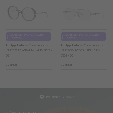
Z SOCZEWKĄ MONOFOKALNĄ
Z SOCZEWKĄ MONOFOKALNĄ
PLUS 275 PLN
PLUS 275 PLN
—
—
Philipp Plein
Optična okvirja
Philipp Plein
Optična okvirja
VPP053S PANORAMA LAKE - 0705 -
VPP063W ROCK SUPERHERO -
56
0589 - 60
971 PLN
971 PLN
DO GÓRY STRONY
BĄDŹMY W KONTAKCIE