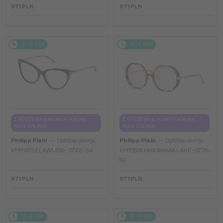
971 PLN
971 PLN
2-4 DNI
2-4 DNI
Z SOCZEWKĄ MONOFOKALNĄ
Z SOCZEWKĄ MONOFOKALNĄ
PLUS 275 PLN
PLUS 275 PLN
—
—
Philipp Plein
Optična okvirja
Philipp Plein
Optična okvirja
VPP037S FLAWLESS - 0722 - 54
VPP053S PANORAMA LAKE - 0728 -
56
971 PLN
971 PLN
2-4 DNI
2-4 DNI