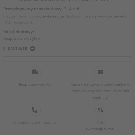
Przewidywany czas dostawy:
2–4 dni
Przy zamówieniu z soczewkami czas dostawy może się wydłużyć nawet o
10 dni
roboczych.
Koszt dostawy:
Bezpłatna wysyłka
O DOSTAWIE
Bezpłatna wysyłka
Karta kredytowa, przelew bankowy,
płatność przy odbiorze lub odbiór
osobisty
shop@sunglassmagic.hu
14 dni
gwarancja zwrotu