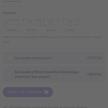
Rozmiar
145 mm
40 mm
53 mm
17 mm
Podane rozmiary mają charakter informacyjny, rzeczywiste rozmiary produktu mogą się
różnić.
Soczewka dioptryczna
+275 PLN
Soczewka z filtrem światła niebieskiego
+165 PLN
(monitor) bez dioptrii
DODAJ DO KOSZYKA
W magazynie, dostępne od ręki w naszym sklepie