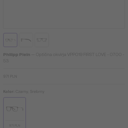
Philipp Plein
— Optična okvirja VPP019 FIRST LOVE - 0700 -
53
971 PLN
Kolor:
Czarny, Srebrny
971 PLN