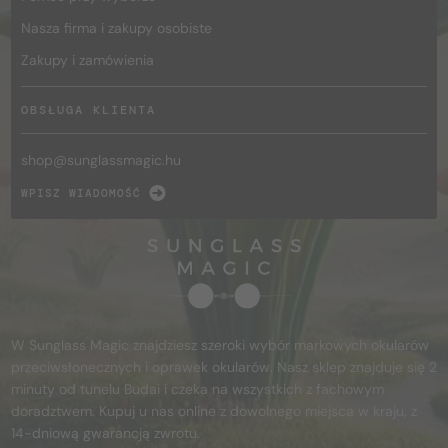
Nasza firma i zakupy osobiste
Zakupy i zamówienia
OBSŁUGA KLIENTA
shop@
sunglassmagic.hu
WPISZ WIADOMOŚĆ
W Sunglass Magic znajdziesz szeroki wybór markowych okularów
przeciwsłonecznych i oprawek okularów. Nasz sklep znajduje się 2
minuty od tunelu Budai i czeka na wszystkich z fachowym
doradztwem. Kupuj u nas online z dowolnego miejsca w kraju, z
14-dniową gwarancją zwrotu.