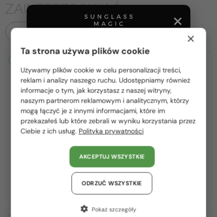
ZAINTERESOWAĆ
WSZYSTKIE PRODUKTY
×
Ta strona używa plików cookie
2-4 DNI
2-4 DNI
Używamy plików cookie w celu personalizacji treści,
Proszę wybierz z listy odpowiedni dla Ciebie kraj:
reklam i analizy naszego ruchu. Udostępniamy również
informacje o tym, jak korzystasz z naszej witryny,
Polska / PL
naszym partnerom reklamowym i analitycznym, którzy
mogą łączyć je z innymi informacjami, które im
România / RO
przekazałeś lub które zebrali w wyniku korzystania przez
Ciebie z ich usług.
Polityka prywatności
Magyarország / HU
Z SOCZEWKĄ MONOFOKALNĄ
Z SOCZEWKĄ MONOFOKALNĄ
PLUS 275 PLN
PLUS 275 PLN
United Arab Emirates / EN
—
—
Moncler
Optična okvirja
Moncler
Optična okvirja
AKCEPTUJ WSZYSTKIE
ML5081 - 001 - 56
ML5202 - 036 - 56
Austria / AT
Niemcy / DE
540 PLN
540 PLN
ODRZUĆ WSZYSTKIE
Francja / FR
Pokaż szczegóły
Włochy / IT