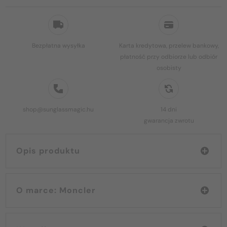
Bezpłatna wysyłka
Karta kredytowa, przelew bankowy,
płatność przy odbiorze lub odbiór
osobisty
shop@sunglassmagic.hu
14 dni
gwarancja zwrotu
Opis produktu
O marce: Moncler