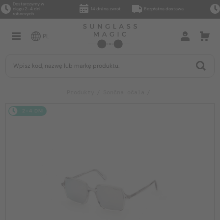
Dostarczymy w
ciągu 2–4 dni
14 dni na zwrot
Bezpłatna dostawa
roboczych
PL
Produkty
Sončna očala
2-4 DNI