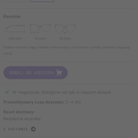
Rozmiar
145 mm
51 mm
19 mm
Podane rozmiary mają charakter informacyjny, rzeczywiste rozmiary produktu mogą się
różnić.
DODAJ DO KOSZYKA
W magazynie, dostępne od ręki w naszym sklepie
Przewidywany czas dostawy:
2–4 dni
Koszt dostawy:
Bezpłatna wysyłka
O DOSTAWIE