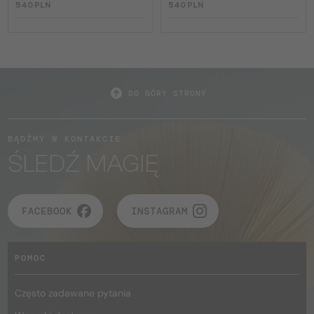
540 PLN
540 PLN
DO GÓRY STRONY
BĄDŹMY W KONTAKCIE
ŚLEDŹ MAGIĘ
FACEBOOK
INSTAGRAM
POMOC
Często zadawane pytania