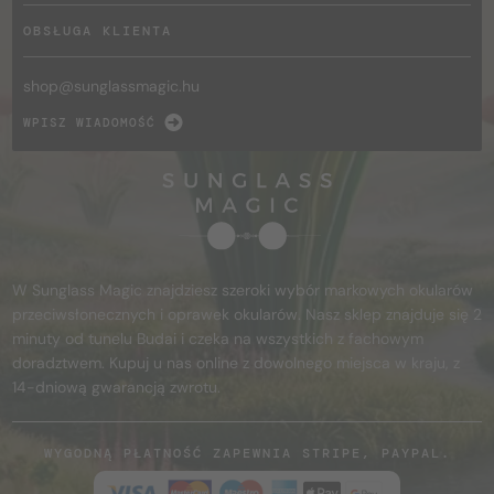
OBSŁUGA KLIENTA
shop@
sunglassmagic.hu
WPISZ WIADOMOŚĆ
W Sunglass Magic znajdziesz szeroki wybór markowych okularów
przeciwsłonecznych i oprawek okularów. Nasz sklep znajduje się 2
minuty od tunelu Budai i czeka na wszystkich z fachowym
doradztwem. Kupuj u nas online z dowolnego miejsca w kraju, z
14-dniową gwarancją zwrotu.
WYGODNĄ PŁATNOŚĆ ZAPEWNIA STRIPE, PAYPAL.