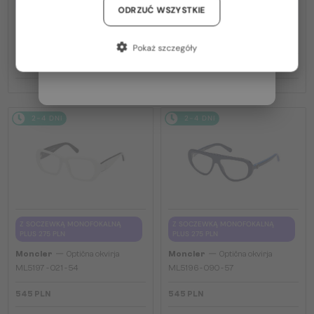
PLUS 275 PLN
PLUS 275 PLN
Niemcy / DE
ODRZUĆ WSZYSTKIE
—
—
Moncler
Optična okvirja
Moncler
Optična okvirja
Francja / FR
ML5081 - 001 - 56
ML5202 - 036 - 56
Pokaż szczegóły
Włochy / IT
545 PLN
545 PLN
2-4 DNI
2-4 DNI
Z SOCZEWKĄ MONOFOKALNĄ
Z SOCZEWKĄ MONOFOKALNĄ
PLUS 275 PLN
PLUS 275 PLN
—
—
Moncler
Optična okvirja
Moncler
Optična okvirja
ML5197 - 021 - 54
ML5196 - 090 - 57
545 PLN
545 PLN