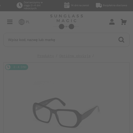
Dostarczymy w
ciągu 2–4 dni
14 dni na zwrot
Bezpłatna dostawa
roboczych
PL
Produkty
Optična okvirja
2-4 DNI