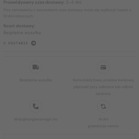
Przewidywany czas dostawy:
2–4 dni
Przy zamówieniu z soczewkami czas dostawy może się wydłużyć nawet o
10 dni
roboczych.
Koszt dostawy:
Bezpłatna wysyłka
O DOSTAWIE
Bezpłatna wysyłka
Karta kredytowa, przelew bankowy,
płatność przy odbiorze lub odbiór
osobisty
shop@sunglassmagic.hu
14 dni
gwarancja zwrotu