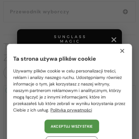
Przewodnik wyborczy
TO MOŻE CIĘ RÓWNIEŻ
×
ZAINTERESOWAĆ
Ta strona używa plików cookie
Używamy plików cookie w celu personalizacji treści,
WSZYSTKIE PRODUKTY
Proszę wybierz z listy odpowiedni dla Ciebie kraj:
reklam i analizy naszego ruchu. Udostępniamy również
informacje o tym, jak korzystasz z naszej witryny,
Polska / PL
naszym partnerom reklamowym i analitycznym, którzy
2-4 DNI
2-4 DNI
mogą łączyć je z innymi informacjami, które im
România / RO
przekazałeś lub które zebrali w wyniku korzystania przez
Ciebie z ich usług.
Polityka prywatności
Magyarország / HU
United Arab Emirates / EN
AKCEPTUJ WSZYSTKIE
Austria / AT
Z SOCZEWKĄ MONOFOKALNĄ
Z SOCZEWKĄ MONOFOKALNĄ