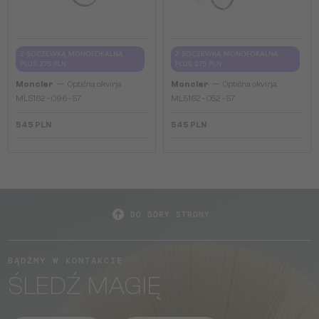
Z SOCZEWKĄ MONOFOKALNĄ
Z SOCZEWKĄ MONOFOKALNĄ
PLUS 275 PLN
PLUS 275 PLN
—
—
Moncler
Optična okvirja
Moncler
Optična okvirja
ML5162 - 096 - 57
ML5162 - 052 - 57
545 PLN
545 PLN
DO GÓRY STRONY
BĄDŹMY W KONTAKCIE
ŚLEDŹ MAGIĘ