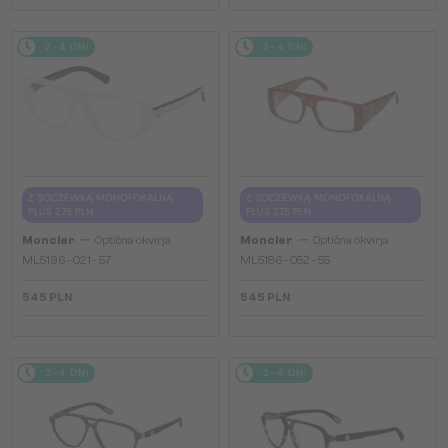
2-4 DNI
2-4 DNI
Z SOCZEWKĄ MONOFOKALNĄ
Z SOCZEWKĄ MONOFOKALNĄ
PLUS 275 PLN
PLUS 275 PLN
—
—
Moncler
Optična okvirja
Moncler
Optična okvirja
ML5196 - 021 - 57
ML5186 - 052 - 55
545 PLN
545 PLN
2-4 DNI
2-4 DNI