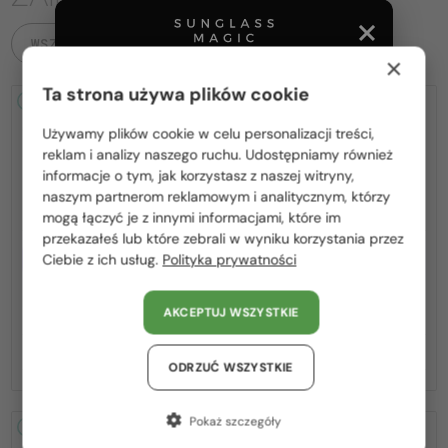
WSZYSTKIE PRODUKTY
×
Ta strona używa plików cookie
2-4 DNI
2-4 DNI
Używamy plików cookie w celu personalizacji treści,
Proszę wybierz z listy odpowiedni dla Ciebie kraj:
reklam i analizy naszego ruchu. Udostępniamy również
informacje o tym, jak korzystasz z naszej witryny,
Polska / PL
naszym partnerom reklamowym i analitycznym, którzy
mogą łączyć je z innymi informacjami, które im
România / RO
przekazałeś lub które zebrali w wyniku korzystania przez
Z SOCZEWKĄ MONOFOKALNĄ
Z SOCZEWKĄ MONOFOKALNĄ
Ciebie z ich usług.
Polityka prywatności
Magyarország / HU
PLUS 275 PLN
PLUS 275 PLN
—
—
United Arab Emirates / EN
Moncler
Optična okvirja
Moncler
Optična okvirja
AKCEPTUJ WSZYSTKIE
ML5081 - 001 - 56
ML5202 - 036 - 56
Austria / AT
540 PLN
540 PLN
Niemcy / DE
ODRZUĆ WSZYSTKIE
Francja / FR
Pokaż szczegóły
2-4 DNI
2-4 DNI
Włochy / IT