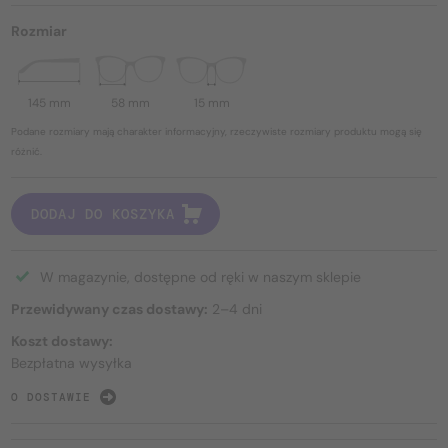
Rozmiar
145 mm
58 mm
15 mm
Podane rozmiary mają charakter informacyjny, rzeczywiste rozmiary produktu mogą się
różnić.
DODAJ DO KOSZYKA
W magazynie, dostępne od ręki w naszym sklepie
Przewidywany czas dostawy:
2–4 dni
Koszt dostawy:
Bezpłatna wysyłka
O DOSTAWIE