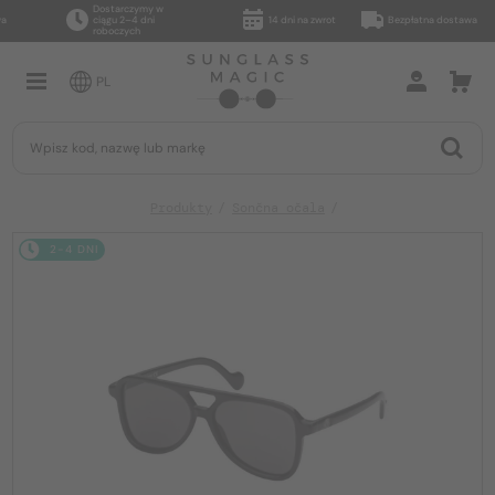
Dostarczymy w
ciągu 2–4 dni
14 dni na zwrot
Bezpłatna dostawa
roboczych
PL
Produkty
Sončna očala
2-4 DNI