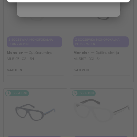
Z SOCZEWKĄ MONOFOKALNĄ
Z SOCZEWKĄ MONOFOKALNĄ
PLUS 275 PLN
PLUS 275 PLN
—
—
Moncler
Optična okvirja
Moncler
Optična okvirja
ML5197 - 021 - 54
ML5197 - 001 - 54
540 PLN
540 PLN
2-4 DNI
2-4 DNI