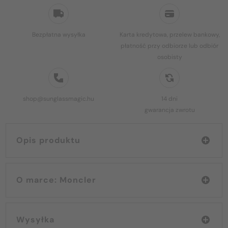
Bezpłatna wysyłka
Karta kredytowa, przelew bankowy,
płatność przy odbiorze lub odbiór
osobisty
shop@sunglassmagic.hu
14 dni
gwarancja zwrotu
Opis produktu
O marce: Moncler
Wysyłka