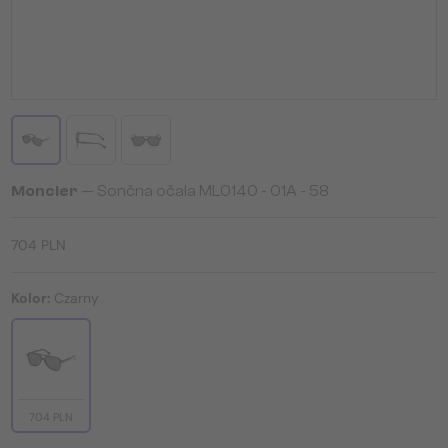
Moncler
— Sončna očala ML0140 - 01A - 58
704 PLN
Kolor:
Czarny
704 PLN