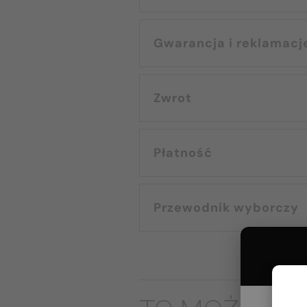
Gwarancja i reklamacj
Zwrot
Płatność
Przewodnik wyborczy