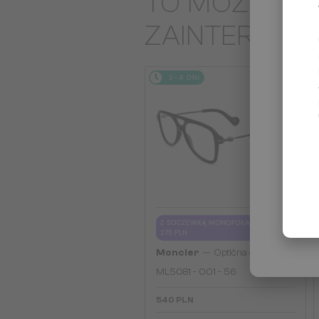
TO MOŻE CIĘ
ZAINTERES
2-4 DNI
Z SOCZEWKĄ MONOFOKALNĄ PLUS
275 PLN
—
Moncler
Optična okvirja
ML5081 - 001 - 56
540 PLN