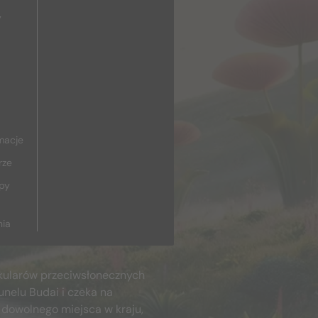
y
macje
rze
upy
nia
kularów przeciwsłonecznych
unelu Budai i czeka na
 dowolnego miejsca w kraju,