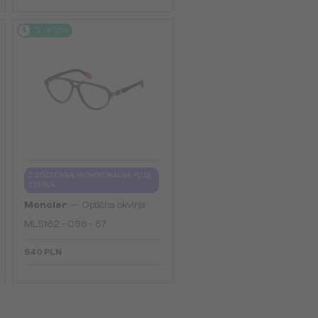
2-4 DNI
Z SOCZEWKĄ MONOFOKALNĄ PLUS
275 PLN
—
Moncler
Optična okvirja
ML5162 - 096 - 57
540 PLN