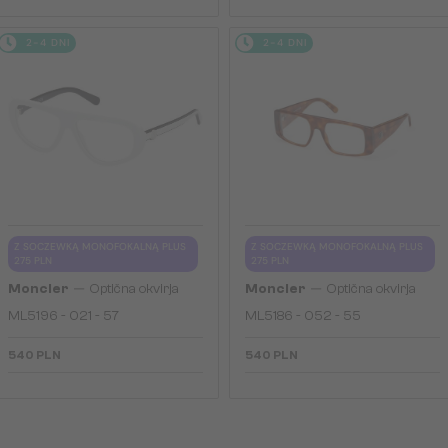
2-4 DNI
2-4 DNI
Z SOCZEWKĄ MONOFOKALNĄ PLUS
Z SOCZEWKĄ MONOFOKALNĄ PLUS
275 PLN
275 PLN
—
—
Moncler
Optična okvirja
Moncler
Optična okvirja
ML5196 - 021 - 57
ML5186 - 052 - 55
540 PLN
540 PLN