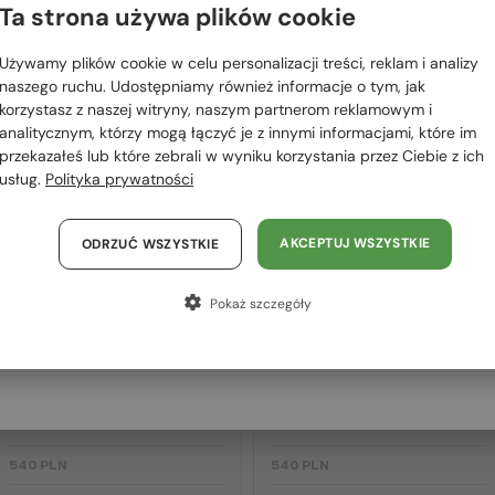
 RÓWNIEŻ
Ta strona używa plików cookie
Proszę wybierz z listy odpowiedni dla Ciebie kraj:
OWAĆ
Używamy plików cookie w celu personalizacji treści, reklam i analizy
Polska / PL
naszego ruchu. Udostępniamy również informacje o tym, jak
korzystasz z naszej witryny, naszym partnerom reklamowym i
România / RO
2-4 DNI
2-4 DNI
analitycznym, którzy mogą łączyć je z innymi informacjami, które im
przekazałeś lub które zebrali w wyniku korzystania przez Ciebie z ich
Magyarország / HU
usług.
Polityka prywatności
United Arab Emirates / EN
Austria / AT
AKCEPTUJ WSZYSTKIE
ODRZUĆ WSZYSTKIE
Niemcy / DE
Pokaż szczegóły
Francja / FR
Z SOCZEWKĄ MONOFOKALNĄ PLUS
Z SOCZEWKĄ MONOFOKALNĄ PLUS
Włochy / IT
275 PLN
275 PLN
—
—
Moncler
Optična okvirja
Moncler
Optična okvirja
ML5202 - 036 - 56
ML5197 - 021 - 54
540 PLN
540 PLN