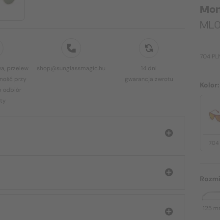
Mon
ML01
704 PL
a, przelew
shop@sunglassmagic.hu
14 dni
ność przy
gwarancja zwrotu
Kolor
b odbiór
ty
704
Rozmi
125 