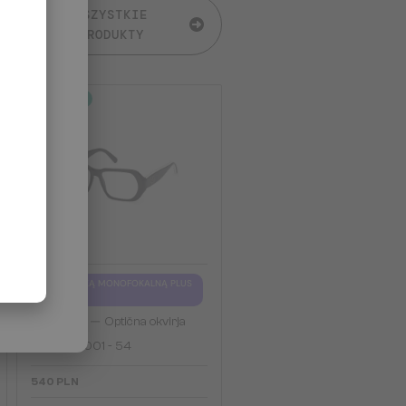
WSZYSTKIE
PRODUKTY
2-4 DNI
Z SOCZEWKĄ MONOFOKALNĄ PLUS
275 PLN
—
Moncler
Optična okvirja
ML5197 - 001 - 54
540 PLN