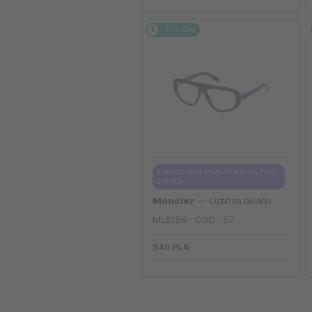
2-4 DNI
Z SOCZEWKĄ MONOFOKALNĄ PLUS
275 PLN
—
Moncler
Optična okvirja
ML5196 - 090 - 57
540 PLN