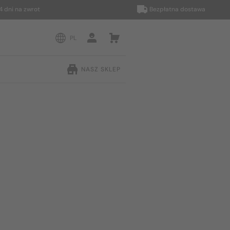
 na zwrot
Bezpłatna dostawa
PL
NASZ SKLEP