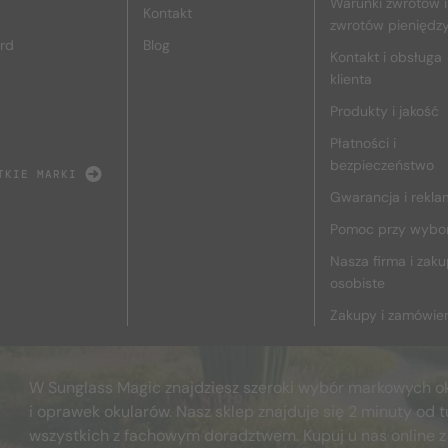
Warunki zwrotów i
Kontakt
zwrotów pieniędz
rd
Blog
Kontakt i obsługa
klienta
Produkty i jakość
Płatności i
bezpieczeństwo
TKIE MARKI
Gwarancja i rekla
Pomoc przy wybo
Nasza firma i zak
osobiste
Zakupy i zamówie
W Sunglass Magic znajdziesz szeroki wybór markowych o
i oprawek okularów. Nasz sklep znajduje się 2 minuty od t
wszystkich z fachowym doradztwem. Kupuj u nas online z