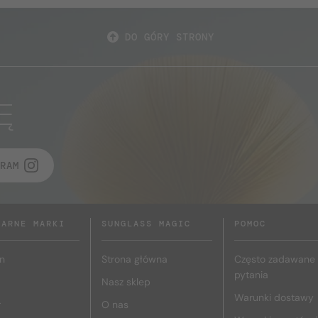
DO GÓRY STRONY
Ę
RAM
LARNE MARKI
SUNGLASS MAGIC
POMOC
n
Strona główna
Często zadawane
pytania
Nasz sklep
Warunki dostawy
r
O nas