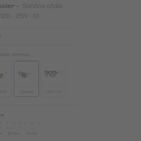
cler
— Sončna očala
28 - 25N - 61
N
:
Kość słoniowa
 PLN
1 080 PLN
704 PLN
ar
mm
61 mm
14 mm