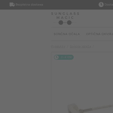
Bezpłatna dostawa
Dostarczy
SONČNA OČALA
OPTIČNA OKVIR
Produkty
Sončna očala
2-4 DNI