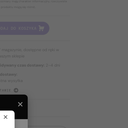
ozmiary mają charakter informacyjny, rzeczywiste
 produktu mogą się różnić.
ODAJ DO KOSZYKA
 magazynie, dostępne od ręki w
aszym sklepie
idywany czas dostawy:
2–4 dni
 dostawy:
atna wysyłka
TAWIE
×