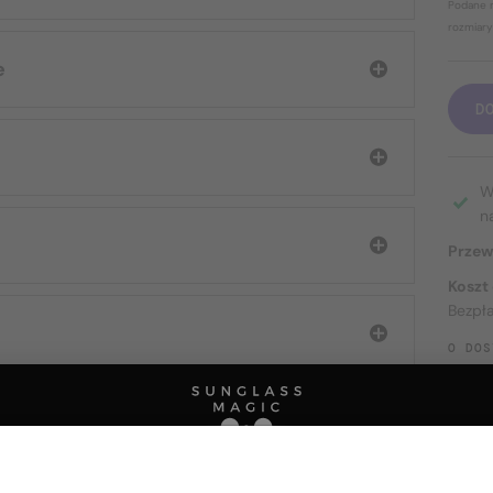
Podane r
rozmiary
e
D
W
n
Przew
Koszt
Bezpł
O DOS