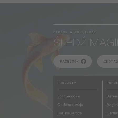
BĄDŹMY W KONTAKCIE
ŚLEDŹ MAGI
FACEBOOK
INSTAG
PRODUKTY
POPU
Sončna očala
Balmai
Optična okvirja
Bvlgari
Darilna kartica
Cartie