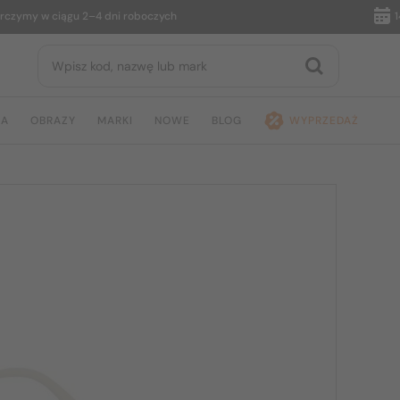
my w ciągu 2–4 dni roboczych
14 dni
JA
OBRAZY
MARKI
NOWE
BLOG
WYPRZEDAŻ