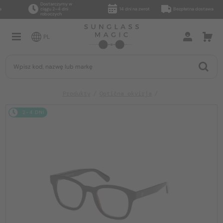
Dostarczymy w
ciągu 2–4 dni
14 dni na zwrot
Bezpłatna dostawa
roboczych
PL
Produkty
Optična okvirja
2-4 DNI