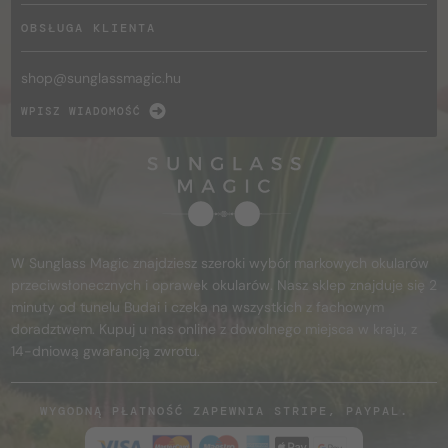
OBSŁUGA KLIENTA
shop@
sunglassmagic.hu
WPISZ WIADOMOŚĆ
W Sunglass Magic znajdziesz szeroki wybór markowych okularów
przeciwsłonecznych i oprawek okularów. Nasz sklep znajduje się 2
minuty od tunelu Budai i czeka na wszystkich z fachowym
doradztwem. Kupuj u nas online z dowolnego miejsca w kraju, z
14-dniową gwarancją zwrotu.
WYGODNĄ PŁATNOŚĆ ZAPEWNIA STRIPE, PAYPAL.