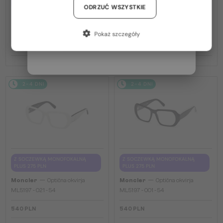
PLUS 275 PLN
PLUS 275 PLN
Niemcy / DE
ODRZUĆ WSZYSTKIE
—
—
Moncler
Optična okvirja
Moncler
Optična okvirja
Francja / FR
ML5081 - 001 - 56
ML5202 - 036 - 56
Pokaż szczegóły
Włochy / IT
540 PLN
540 PLN
2-4 DNI
2-4 DNI
Z SOCZEWKĄ MONOFOKALNĄ
Z SOCZEWKĄ MONOFOKALNĄ
PLUS 275 PLN
PLUS 275 PLN
—
—
Moncler
Optična okvirja
Moncler
Optična okvirja
ML5197 - 021 - 54
ML5197 - 001 - 54
540 PLN
540 PLN