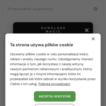
Przewodnik wyborczy
TO MOŻE CIĘ RÓWNIEŻ
×
ZAINTERESOWAĆ
Ta strona używa plików cookie
Używamy plików cookie w celu personalizacji treści,
WSZYSTKIE PRODUKTY
Proszę wybierz z listy odpowiedni dla Ciebie kraj:
reklam i analizy naszego ruchu. Udostępniamy również
informacje o tym, jak korzystasz z naszej witryny,
Polska / PL
naszym partnerom reklamowym i analitycznym, którzy
2-4 DNI
2-4 DNI
mogą łączyć je z innymi informacjami, które im
România / RO
przekazałeś lub które zebrali w wyniku korzystania przez
Ciebie z ich usług.
Polityka prywatności
Magyarország / HU
United Arab Emirates / EN
AKCEPTUJ WSZYSTKIE
Austria / AT
Z SOCZEWKĄ MONOFOKALNĄ
Z SOCZEWKĄ MONOFOKALNĄ