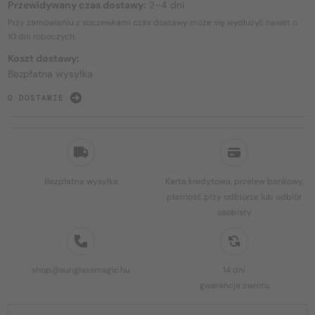
Przewidywany czas dostawy:
2–4 dni
Przy zamówieniu z soczewkami czas dostawy może się wydłużyć nawet o
10 dni
roboczych.
Koszt dostawy:
Bezpłatna wysyłka
O DOSTAWIE
Bezpłatna wysyłka
Karta kredytowa, przelew bankowy,
płatność przy odbiorze lub odbiór
osobisty
shop@sunglassmagic.hu
14 dni
gwarancja zwrotu