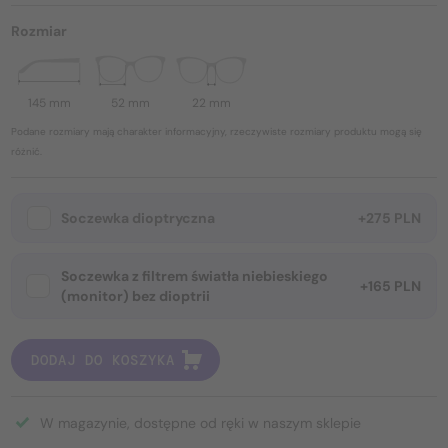
Rozmiar
145 mm
52 mm
22 mm
Podane rozmiary mają charakter informacyjny, rzeczywiste rozmiary produktu mogą się
różnić.
Soczewka dioptryczna
+275 PLN
Soczewka z filtrem światła niebieskiego
+165 PLN
(monitor) bez dioptrii
DODAJ DO KOSZYKA
W magazynie, dostępne od ręki w naszym sklepie