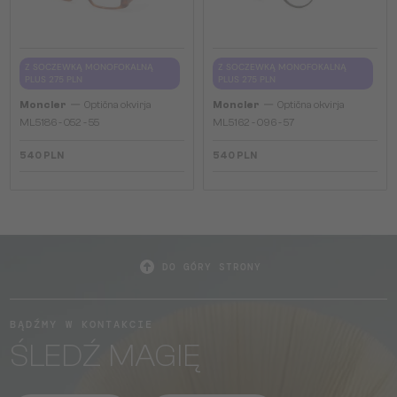
Z SOCZEWKĄ MONOFOKALNĄ
Z SOCZEWKĄ MONOFOKALNĄ
PLUS 275 PLN
PLUS 275 PLN
—
—
Moncler
Optična okvirja
Moncler
Optična okvirja
ML5186 - 052 - 55
ML5162 - 096 - 57
540 PLN
540 PLN
DO GÓRY STRONY
BĄDŹMY W KONTAKCIE
ŚLEDŹ MAGIĘ