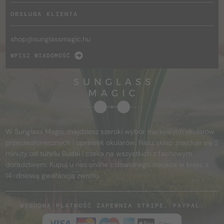
OBSŁUGA KLIENTA
shop@
sunglassmagic.hu
WPISZ WIADOMOŚĆ
W Sunglass Magic znajdziesz szeroki wybór markowych okularów
przeciwsłonecznych i oprawek okularów. Nasz sklep znajduje się 2
minuty od tunelu Budai i czeka na wszystkich z fachowym
doradztwem. Kupuj u nas online z dowolnego miejsca w kraju, z
14-dniową gwarancją zwrotu.
WYGODNĄ PŁATNOŚĆ ZAPEWNIA STRIPE, PAYPAL.