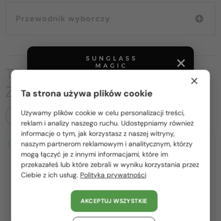
Przewodnik wyborczy
TO MOŻE CIĘ RÓWNIEŻ
×
ZAINTERESOWAĆ
Ta strona używa plików cookie
Używamy plików cookie w celu personalizacji treści,
WSZYSTKIE PRODUKTY
Proszę wybierz z listy odpowiedni dla Ciebie kraj:
reklam i analizy naszego ruchu. Udostępniamy również
informacje o tym, jak korzystasz z naszej witryny,
Polska / PL
naszym partnerom reklamowym i analitycznym, którzy
2-4 DNI
2-4 DNI
mogą łączyć je z innymi informacjami, które im
România / RO
przekazałeś lub które zebrali w wyniku korzystania przez
Ciebie z ich usług.
Polityka prywatności
Magyarország / HU
United Arab Emirates / EN
AKCEPTUJ WSZYSTKIE
Austria / AT
Z SOCZEWKĄ MONOFOKALNĄ
Z SOCZEWKĄ MONOFOKALNĄ