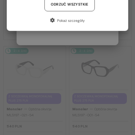
PLUS 275 PLN
PLUS 275 PLN
Niemcy / DE
ODRZUĆ WSZYSTKIE
—
—
Moncler
Optična okvirja
Moncler
Optična okvirja
Francja / FR
ML5081 - 001 - 56
ML5202 - 036 - 56
Pokaż szczegóły
Włochy / IT
540 PLN
540 PLN
2-4 DNI
2-4 DNI
Z SOCZEWKĄ MONOFOKALNĄ
Z SOCZEWKĄ MONOFOKALNĄ
PLUS 275 PLN
PLUS 275 PLN
—
—
Moncler
Optična okvirja
Moncler
Optična okvirja
ML5197 - 021 - 54
ML5197 - 001 - 54
540 PLN
540 PLN