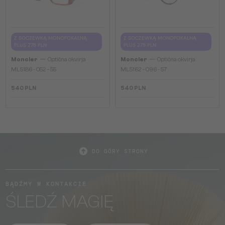
Z SOCZEWKĄ MONOFOKALNĄ
Z SOCZEWKĄ MONOFOKALNĄ
PLUS 275 PLN
PLUS 275 PLN
—
—
Moncler
Optična okvirja
Moncler
Optična okvirja
ML5186 - 052 - 55
ML5162 - 096 - 57
540 PLN
540 PLN
DO GÓRY STRONY
BĄDŹMY W KONTAKCIE
ŚLEDŹ MAGIĘ