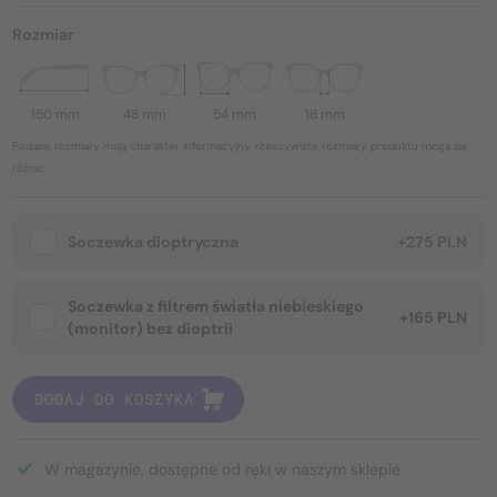
Rozmiar
150 mm
48 mm
54 mm
18 mm
Podane rozmiary mają charakter informacyjny, rzeczywiste rozmiary produktu mogą się
różnić.
Soczewka dioptryczna
+275 PLN
Soczewka z filtrem światła niebieskiego
+165 PLN
(monitor) bez dioptrii
DODAJ DO KOSZYKA
W magazynie, dostępne od ręki w naszym sklepie