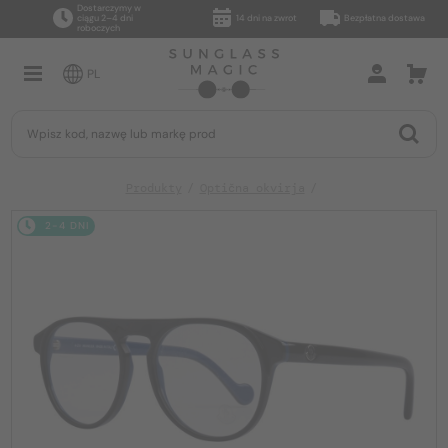
Dostarczymy w
ciągu 2–4 dni
14 dni na zwrot
Bezpłatna dostawa
roboczych
PL
Produkty
Optična okvirja
2-4 DNI