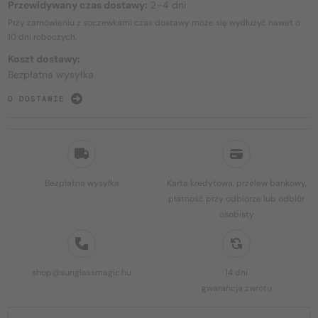
Przewidywany czas dostawy:
2–4 dni
Przy zamówieniu z soczewkami czas dostawy może się wydłużyć nawet o
10 dni
roboczych.
Koszt dostawy:
Bezpłatna wysyłka
O DOSTAWIE
Bezpłatna wysyłka
Karta kredytowa, przelew bankowy,
płatność przy odbiorze lub odbiór
osobisty
shop@sunglassmagic.hu
14 dni
gwarancja zwrotu