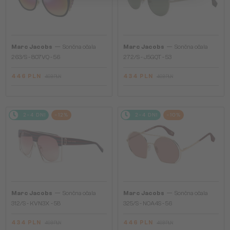
—
—
Marc Jacobs
Sončna očala
Marc Jacobs
Sončna očala
263/S - 807VQ - 56
272/S - J5GQT - 53
446 PLN
434 PLN
493 PLN
493 PLN
2-4 DNI
-12%
2-4 DNI
-10%
—
—
Marc Jacobs
Sončna očala
Marc Jacobs
Sončna očala
312/S - KVN3X - 58
325/S - NOA4S - 56
434 PLN
446 PLN
493 PLN
493 PLN