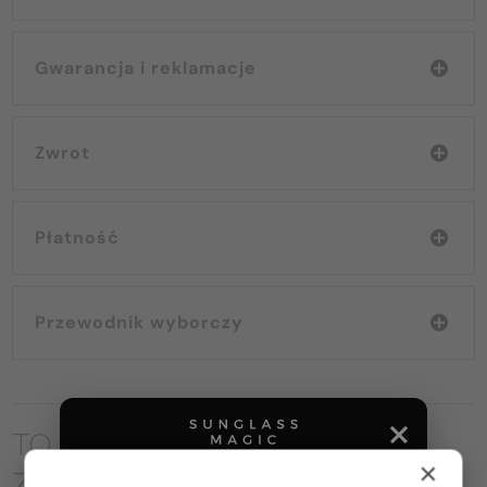
Gwarancja i reklamacje
Zwrot
Płatność
Przewodnik wyborczy
TO MOŻE CIĘ RÓWNIEŻ
×
ZAINTERESOWAĆ