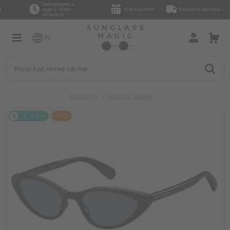
Dostarczymy w
ciągu 2–4 dni
14 dni na zwrot
Bezpłatna dostawa
roboczych
PL
Produkty
Sončna očala
2-4 DNI
-10%