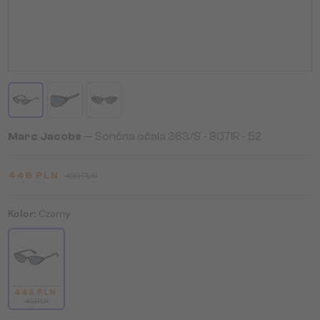
Marc Jacobs
— Sončna očala 363/S - 807IR - 52
446 PLN
493 PLN
Kolor:
Czarny
446 PLN
493 PLN