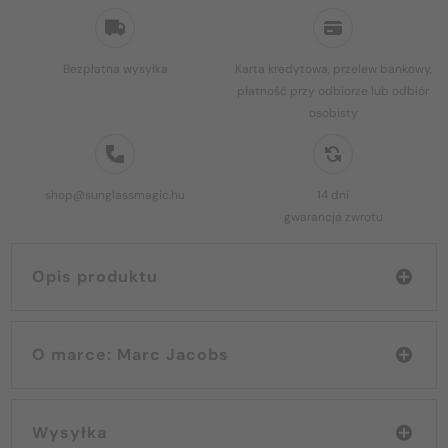
Bezpłatna wysyłka
Karta kredytowa, przelew bankowy,
płatność przy odbiorze lub odbiór
osobisty
shop@sunglassmagic.hu
14 dni
gwarancja zwrotu
Opis produktu
O marce: Marc Jacobs
Wysyłka