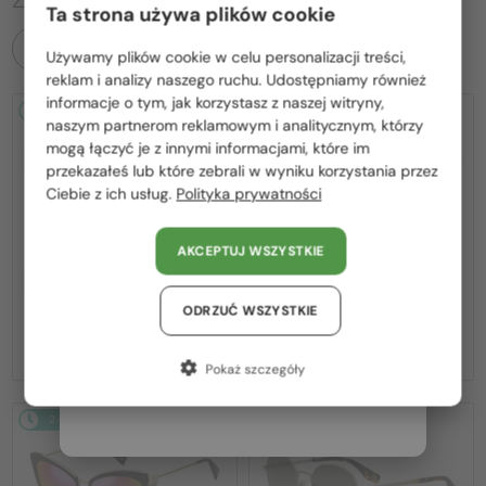
Ta strona używa plików cookie
WSZYSTKIE PRODUKTY
Używamy plików cookie w celu personalizacji treści,
Proszę wybierz z listy odpowiedni dla Ciebie kraj:
reklam i analizy naszego ruchu. Udostępniamy również
informacje o tym, jak korzystasz z naszej witryny,
2-4 DNI
-10%
2-4 DNI
-30%
Polska / PL
naszym partnerom reklamowym i analitycznym, którzy
mogą łączyć je z innymi informacjami, które im
România / RO
przekazałeś lub które zebrali w wyniku korzystania przez
Ciebie z ich usług.
Polityka prywatności
Magyarország / HU
United Arab Emirates / EN
AKCEPTUJ WSZYSTKIE
Austria / AT
—
—
Marc Jacobs
Sončna očala
Marc Jacobs
Sončna očala
716/S - KB798 - 62
253/S - J5GFQ - 58
Niemcy / DE
ODRZUĆ WSZYSTKIE
493 PLN
340 PLN
540 PLN
493 PLN
Francja / FR
Pokaż szczegóły
Włochy / IT
2-4 DNI
-10%
2-4 DNI
-12%