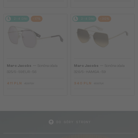
2-4 DNI
-17%
2-4 DNI
-30%
—
—
Marc Jacobs
Sončna očala
Marc Jacobs
Sončna očala
325/S - S9EUR - 56
326/S - HAMGA - 59
411 PLN
340 PLN
493 PLN
493 PLN
DO GÓRY STRONY