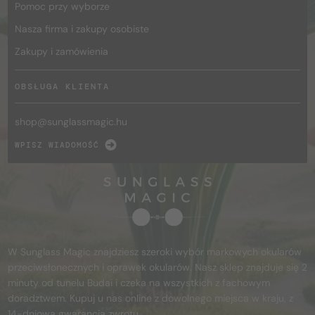
Pomoc przy wyborze
Nasza firma i zakupy osobiste
Zakupy i zamówienia
OBSŁUGA KLIENTA
shop@
sunglassmagic.hu
WPISZ WIADOMOŚĆ
W Sunglass Magic znajdziesz szeroki wybór markowych okularów
przeciwsłonecznych i oprawek okularów. Nasz sklep znajduje się 2
minuty od tunelu Budai i czeka na wszystkich z fachowym
doradztwem. Kupuj u nas online z dowolnego miejsca w kraju, z
14-dniową gwarancją zwrotu.