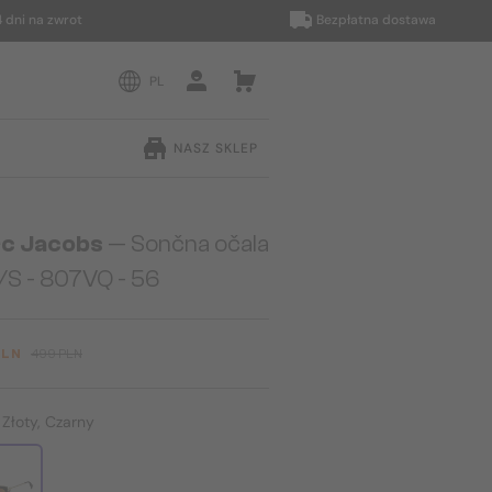
na zwrot
Bezpłatna dostawa
PL
NASZ SKLEP
c Jacobs
— Sončna očala
/S - 807VQ - 56
PLN
499 PLN
:
Złoty, Czarny