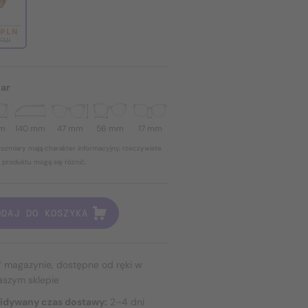
 PLN
 PLN
ar
mm
140 mm
47 mm
56 mm
17 mm
ozmiary mają charakter informacyjny, rzeczywiste
 produktu mogą się różnić.
ODAJ DO KOSZYKA
 magazynie, dostępne od ręki w
aszym sklepie
idywany czas dostawy:
2–4 dni