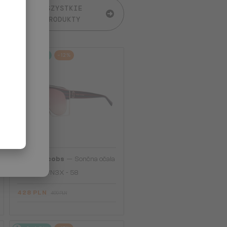
WSZYSTKIE
PRODUKTY
2-4 DNI
-12%
—
Marc Jacobs
Sončna očala
312/S - KVN3X - 58
428 PLN
499 PLN