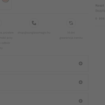
Koszt
Bezpł
O DOS
a, przelew
shop@sunglassmagic.hu
14 dni
ność przy
gwarancja zwrotu
b odbiór
ty