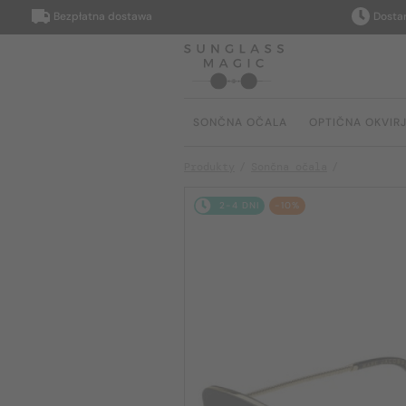
Bezpłatna dostawa
Dostarczym
SONČNA OČALA
OPTIČNA OKVIR
Produkty
Sončna očala
2-4 DNI
-10%