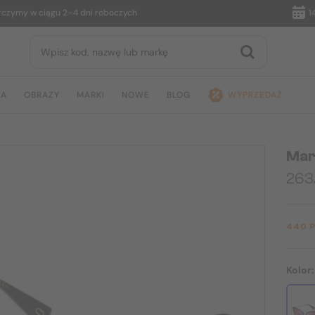
y w ciągu 2–4 dni roboczych
14 dni 
JA
OBRAZY
MARKI
NOWE
BLOG
WYPRZEDAŻ
Mar
263
440 
Kolor