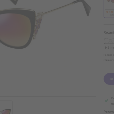
440
499
Rozmi
146 
Podane r
rozmiary
D
W
n
Przew