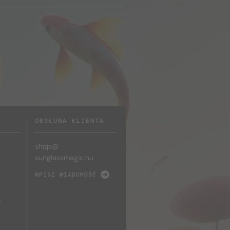
OBSŁUGA KLIENTA
shop@
sunglassmagic.hu
WPISZ WIADOMOŚĆ
y