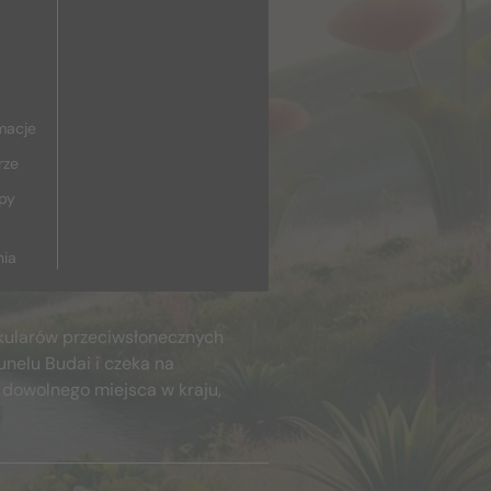
macje
rze
upy
nia
kularów przeciwsłonecznych
unelu Budai i czeka na
 dowolnego miejsca w kraju,