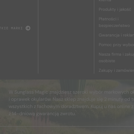
Produkty i jakość
Płatności i
bezpieczeństwo
TKIE MARKI
Gwarancja i rekla
Pomoc przy wybo
Nasza firma i zak
osobiste
Zakupy i zamówie
W Sunglass Magic znajdziesz szeroki wybór markowych o
i oprawek okularów. Nasz sklep znajduje się 2 minuty od t
wszystkich z fachowym doradztwem. Kupuj u nas online z
z 14-dniową gwarancją zwrotu.