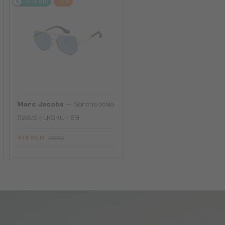
2-4 DNI
-17%
—
Marc Jacobs
Sončna očala
326/S - LKSKU - 59
416 PLN
499 PLN