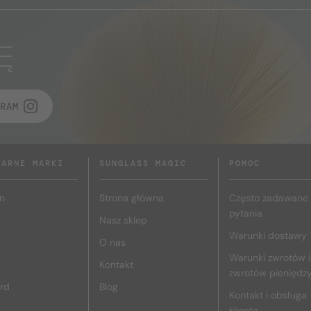
Ę
RAM
LARNE MARKI
SUNGLASS MAGIC
POMOC
n
Strona główna
Często zadawane
pytania
Nasz sklep
Warunki dostawy
r
O nas
Warunki zwrotów i
Kontakt
zwrotów pieniędz
rd
Blog
Kontakt i obsługa
klienta