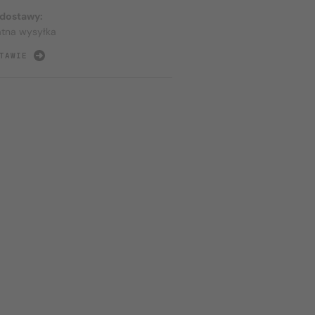
 dostawy:
atna wysyłka
TAWIE