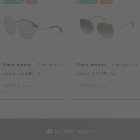
2-4 DNI
-17%
2-4 DNI
-30%
—
—
Marc Jacobs
Sončna očala
Marc Jacobs
Sončna očala
325/S - S9EUR - 56
326/S - HAMGA - 59
416 PLN
345 PLN
499 PLN
499 PLN
DO GÓRY STRONY