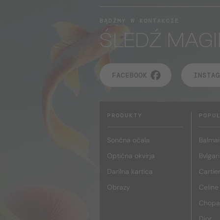
BĄDŹMY W KONTAKCIE
ŚLEDŹ MAGI
FACEBOOK
INSTAG
PRODUKTY
POPU
Sončna očala
Balmai
Optična okvirja
Bvlgari
Darilna kartica
Cartie
Obrazy
Celine
Chopa
Dior