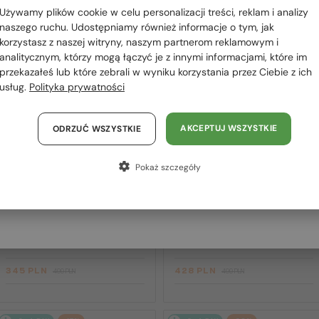
 RÓWNIEŻ
Używamy plików cookie w celu personalizacji treści, reklam i analizy
Polska / PL
OWAĆ
naszego ruchu. Udostępniamy również informacje o tym, jak
korzystasz z naszej witryny, naszym partnerom reklamowym i
România / RO
analitycznym, którzy mogą łączyć je z innymi informacjami, które im
przekazałeś lub które zebrali w wyniku korzystania przez Ciebie z ich
Magyarország / HU
2-4 DNI
-30%
2-4 DNI
-12%
usług.
Polityka prywatności
United Arab Emirates / EN
Austria / AT
AKCEPTUJ WSZYSTKIE
ODRZUĆ WSZYSTKIE
Niemcy / DE
Pokaż szczegóły
Francja / FR
Włochy / IT
—
—
Marc Jacobs
Sončna očala
Marc Jacobs
Sončna očala
253/S - J5GFQ - 58
272/S - J5GQT - 53
345 PLN
428 PLN
499 PLN
499 PLN