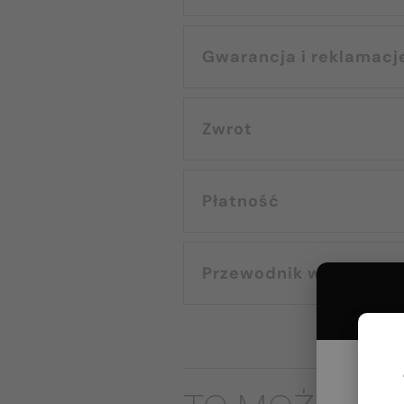
Gwarancja i reklamacj
Zwrot
Płatność
Przewodnik wyborczy