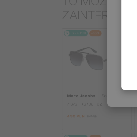
TO MOŻE CIĘ
ZAINTERES
2-4 DNI
-10%
—
Marc Jacobs
Sončna očala
716/S - KB798 - 62
499 PLN
547 PLN