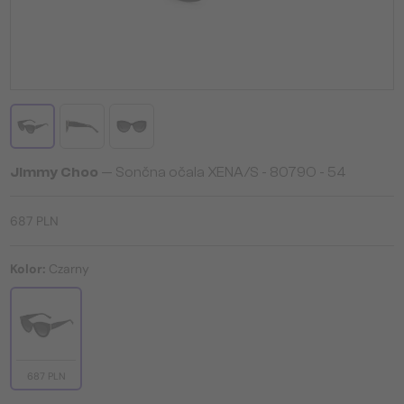
Jimmy Choo
— Sončna očala XENA/S - 8079O - 54
687 PLN
Kolor:
Czarny
687 PLN