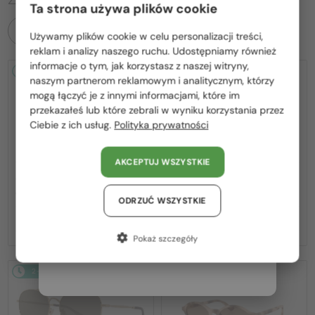
Ta strona używa plików cookie
WSZYSTKIE PRODUKTY
Używamy plików cookie w celu personalizacji treści,
Proszę wybierz z listy odpowiedni dla Ciebie kraj:
reklam i analizy naszego ruchu. Udostępniamy również
informacje o tym, jak korzystasz z naszej witryny,
2-4 DNI
2-4 DNI
Polska / PL
naszym partnerom reklamowym i analitycznym, którzy
mogą łączyć je z innymi informacjami, które im
România / RO
przekazałeś lub które zebrali w wyniku korzystania przez
Ciebie z ich usług.
Polityka prywatności
Magyarország / HU
United Arab Emirates / EN
AKCEPTUJ WSZYSTKIE
Austria / AT
—
—
Jimmy Choo
Sončna očala
Jimmy Choo
Sončna očala
JC4012 - 300613 - 60
JC4012 - 300620 - 60
Niemcy / DE
ODRZUĆ WSZYSTKIE
663 PLN
663 PLN
Francja / FR
Pokaż szczegóły
Włochy / IT
2-4 DNI
2-4 DNI