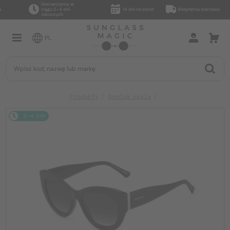
Dostarczymy w
ciągu 2–4 dni
14 dni na zwrot
Bezpłatna dostawa
roboczych
PL
Produkty
Sončna očala
2-4 DNI