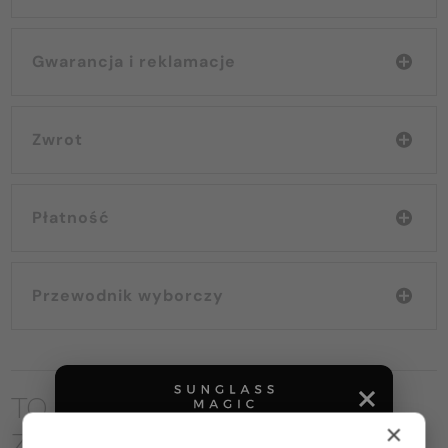
Gwarancja i reklamacje
Zwrot
Płatność
Przewodnik wyborczy
TO MOŻE CIĘ RÓWNIEŻ
×
ZAINTERESOWAĆ