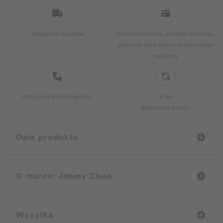
Bezpłatna wysyłka
Karta kredytowa, przelew bankowy,
płatność przy odbiorze lub odbiór
osobisty
shop@sunglassmagic.hu
14 dni
gwarancja zwrotu
Opis produktu
O marce: Jimmy Choo
Wysyłka