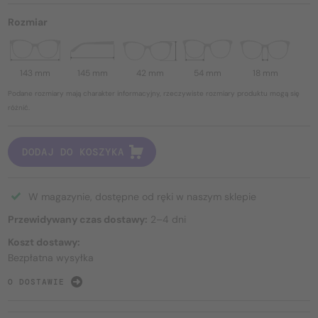
Rozmiar
143 mm
145 mm
42 mm
54 mm
18 mm
Podane rozmiary mają charakter informacyjny, rzeczywiste rozmiary produktu mogą się
różnić.
DODAJ DO KOSZYKA
W magazynie, dostępne od ręki w naszym sklepie
Przewidywany czas dostawy:
2–4 dni
Koszt dostawy:
Bezpłatna wysyłka
O DOSTAWIE