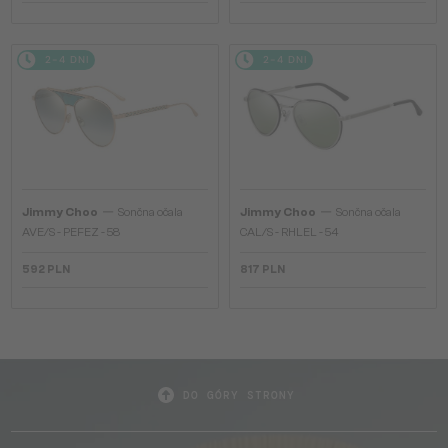
2-4 DNI
2-4 DNI
—
—
Jimmy Choo
Sončna očala
Jimmy Choo
Sončna očala
AVE/S - PEFEZ - 58
CAL/S - RHLEL - 54
592 PLN
817 PLN
DO GÓRY STRONY