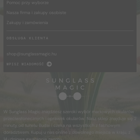
Pomoc przy wyborze
Nasza firma i zakupy osobiste
Zakupy i zamówienia
OBSŁUGA KLIENTA
shop@
sunglassmagic.hu
WPISZ WIADOMOŚĆ
W Sunglass Magic znajdziesz szeroki wybór markowych okularów
przeciwsłonecznych i oprawek okularów. Nasz sklep znajduje się 2
minuty od tunelu Budai i czeka na wszystkich z fachowym
doradztwem. Kupuj u nas online z dowolnego miejsca w kraju, z
14-dniową gwarancją zwrotu.