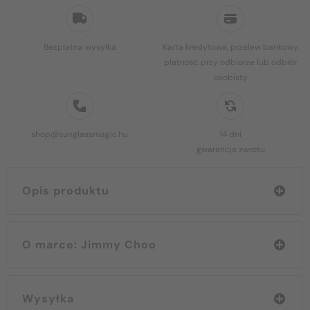
Bezpłatna wysyłka
Karta kredytowa, przelew bankowy,
płatność przy odbiorze lub odbiór
osobisty
shop@sunglassmagic.hu
14 dni
gwarancja zwrotu
Opis produktu
O marce: Jimmy Choo
Wysyłka