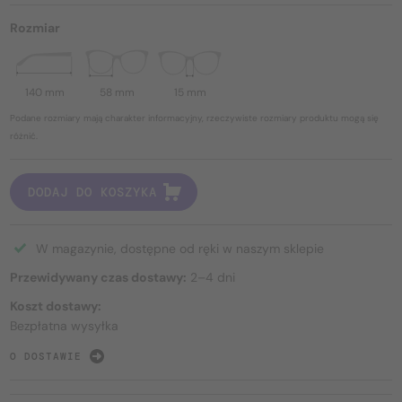
Rozmiar
140 mm
58 mm
15 mm
Podane rozmiary mają charakter informacyjny, rzeczywiste rozmiary produktu mogą się
różnić.
DODAJ DO KOSZYKA
W magazynie, dostępne od ręki w naszym sklepie
Przewidywany czas dostawy:
2–4 dni
Koszt dostawy:
Bezpłatna wysyłka
O DOSTAWIE