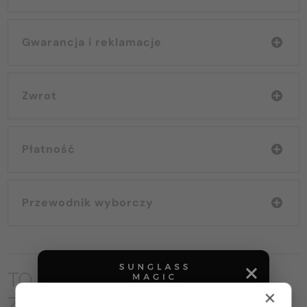
Gwarancja i reklamacje
Zwrot
Płatność
Przewodnik wyborczy
TO MOŻE CIĘ RÓWNIEŻ
×
ZAINTERESOWAĆ