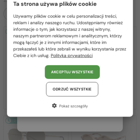
Ta strona używa plików cookie
WSZYSTKIE PRODUKTY
Używamy plików cookie w celu personalizacji treści,
Proszę wybierz z listy odpowiedni dla Ciebie kraj:
reklam i analizy naszego ruchu. Udostępniamy również
informacje o tym, jak korzystasz z naszej witryny,
2-4 DNI
2-4 DNI
Polska / PL
naszym partnerom reklamowym i analitycznym, którzy
mogą łączyć je z innymi informacjami, które im
România / RO
przekazałeś lub które zebrali w wyniku korzystania przez
Ciebie z ich usług.
Polityka prywatności
Magyarország / HU
United Arab Emirates / EN
AKCEPTUJ WSZYSTKIE
Austria / AT
—
—
Jimmy Choo
Sončna očala
Jimmy Choo
Sončna očala
JC4012 - 300613 - 60
JC4012 - 300620 - 60
Niemcy / DE
ODRZUĆ WSZYSTKIE
657 PLN
657 PLN
Francja / FR
Pokaż szczegóły
Włochy / IT
2-4 DNI
2-4 DNI