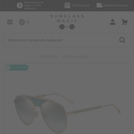
Dostarczymy w
ciągu 2–4 dni
14 dni na zwrot
Bezpłatna dostawa
roboczych
PL
Produkty
Sončna očala
2-4 DNI