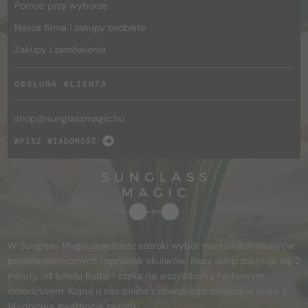
Pomoc przy wyborze
Nasza firma i zakupy osobiste
Zakupy i zamówienia
OBSŁUGA KLIENTA
shop@
sunglassmagic.hu
WPISZ WIADOMOŚĆ
W Sunglass Magic znajdziesz szeroki wybór markowych okularów
przeciwsłonecznych i oprawek okularów. Nasz sklep znajduje się 2
minuty od tunelu Budai i czeka na wszystkich z fachowym
doradztwem. Kupuj u nas online z dowolnego miejsca w kraju, z
14-dniową gwarancją zwrotu.