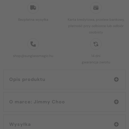
Bezpłatna wysyłka
Karta kredytowa, przelew bankowy,
płatność przy odbiorze lub odbiór
osobisty
shop@sunglassmagic.hu
14 dni
gwarancja zwrotu
Opis produktu
O marce: Jimmy Choo
Wysyłka