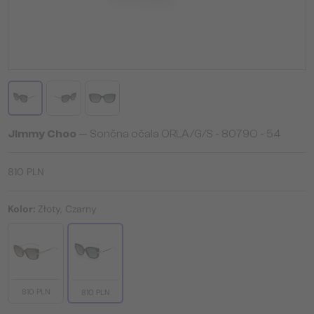
Jimmy Choo
— Sončna očala ORLA/G/S - 8079O - 54
810 PLN
Kolor:
Złoty, Czarny
810 PLN
810 PLN