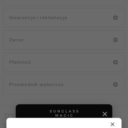
Gwarancja i reklamacje
Zwrot
Płatność
Przewodnik wyborczy
TO MOŻE CIĘ RÓWNIEŻ
×
ZAINTERESOWAĆ