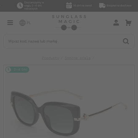
Dostarczymy w
ciągu 2–4 dni
14 dni na zwrot
Bezpłatna dostawa
roboczych
PL
Produkty
Sončna očala
2-4 DNI