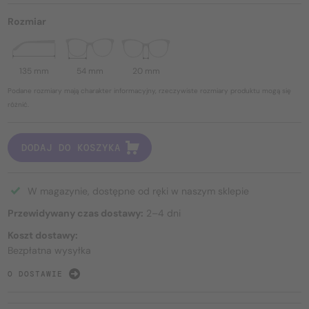
Rozmiar
135 mm
54 mm
20 mm
Podane rozmiary mają charakter informacyjny, rzeczywiste rozmiary produktu mogą się
różnić.
DODAJ DO KOSZYKA
W magazynie, dostępne od ręki w naszym sklepie
Przewidywany czas dostawy:
2–4 dni
Koszt dostawy:
Bezpłatna wysyłka
O DOSTAWIE