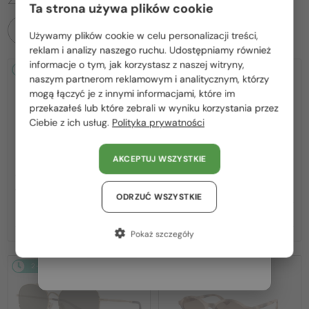
Ta strona używa plików cookie
WSZYSTKIE PRODUKTY
Używamy plików cookie w celu personalizacji treści,
Proszę wybierz z listy odpowiedni dla Ciebie kraj:
reklam i analizy naszego ruchu. Udostępniamy również
informacje o tym, jak korzystasz z naszej witryny,
2-4 DNI
2-4 DNI
Polska / PL
naszym partnerom reklamowym i analitycznym, którzy
mogą łączyć je z innymi informacjami, które im
România / RO
przekazałeś lub które zebrali w wyniku korzystania przez
Ciebie z ich usług.
Polityka prywatności
Magyarország / HU
United Arab Emirates / EN
AKCEPTUJ WSZYSTKIE
Austria / AT
—
—
Jimmy Choo
Sončna očala
Jimmy Choo
Sončna očala
JC4012 - 300613 - 60
JC4012 - 300620 - 60
Niemcy / DE
ODRZUĆ WSZYSTKIE
657 PLN
657 PLN
Francja / FR
Pokaż szczegóły
Włochy / IT
2-4 DNI
2-4 DNI