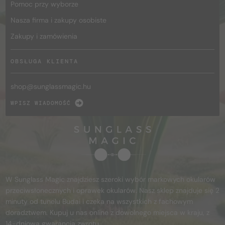
Pomoc przy wyborze
Nasza firma i zakupy osobiste
Zakupy i zamówienia
OBSŁUGA KLIENTA
shop@
sunglassmagic.hu
WPISZ WIADOMOŚĆ
W Sunglass Magic znajdziesz szeroki wybór markowych okularów
przeciwsłonecznych i oprawek okularów. Nasz sklep znajduje się 2
minuty od tunelu Budai i czeka na wszystkich z fachowym
doradztwem. Kupuj u nas online z dowolnego miejsca w kraju, z
14-dniową gwarancją zwrotu.