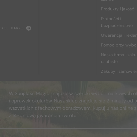
Produkty i jakość
Płatności i
bezpieczeństwo
TKIE MARKI
Gwarancja i rekla
Pomoc przy wybo
Nasza firma i zak
osobiste
Zakupy i zamówie
W Sunglass Magic znajdziesz szeroki wybór markowych o
i oprawek okularów. Nasz sklep znajduje się 2 minuty od t
wszystkich z fachowym doradztwem. Kupuj u nas online z
z 14-dniową gwarancją zwrotu.