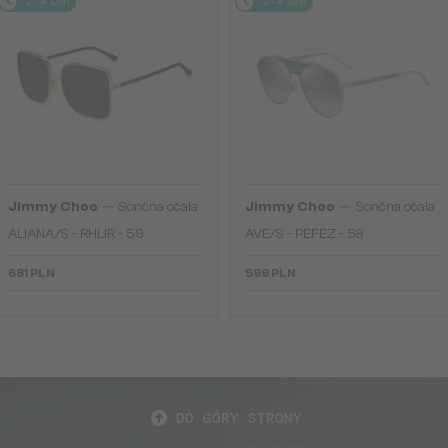
2-4 DNI
2-4 DNI
—
—
Jimmy Choo
Sončna očala
Jimmy Choo
Sončna očala
ALIANA/S - RHLIR - 59
AVE/S - PEFEZ - 58
681 PLN
599 PLN
DO GÓRY STRONY