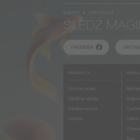
BĄDŹMY W KONTAKCIE
ŚLEDŹ MAGI
FACEBOOK
INSTAG
PRODUKTY
POPU
Sončna očala
Balmai
Optična okvirja
Bvlgari
Darilna kartica
Cartie
Obrazy
Celine
Chopa
Dior