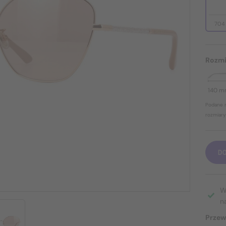
704
Rozmi
140 
Podane r
rozmiary
D
W
n
Przew