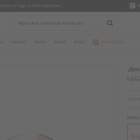
y w ciągu 2–4 dni roboczych
14 dni 
JA
OBRAZY
MARKI
NOWE
BLOG
WYPRZEDAŻ
Jim
MAR
704 PL
Kolor