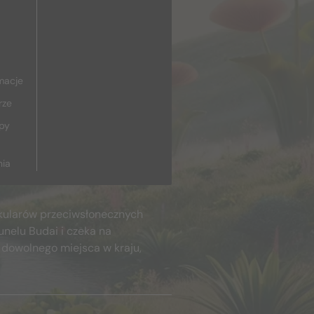
macje
rze
upy
nia
kularów przeciwsłonecznych
unelu Budai i czeka na
 dowolnego miejsca w kraju,