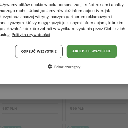
 RÓWNIEŻ
Używamy plików cookie w celu personalizacji treści, reklam i analizy
Polska / PL
OWAĆ
naszego ruchu. Udostępniamy również informacje o tym, jak
korzystasz z naszej witryny, naszym partnerom reklamowym i
România / RO
analitycznym, którzy mogą łączyć je z innymi informacjami, które im
przekazałeś lub które zebrali w wyniku korzystania przez Ciebie z ich
Magyarország / HU
2-4 DNI
2-4 DNI
usług.
Polityka prywatności
United Arab Emirates / EN
Austria / AT
AKCEPTUJ WSZYSTKIE
ODRZUĆ WSZYSTKIE
Niemcy / DE
Pokaż szczegóły
Francja / FR
Włochy / IT
—
—
Jimmy Choo
Sončna očala
Jimmy Choo
Sončna očala
JC4012 - 300620 - 60
ABBIE/G/S - W8QK1 - 61
657 PLN
599 PLN