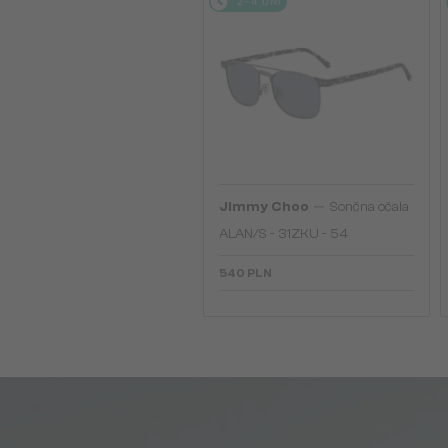
2-4 DNI
—
Jimmy Choo
Sončna očala
ALAN/S - 31ZKU - 54
540 PLN