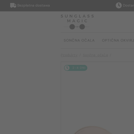
Bezpłatna dostawa
Dostarczym
SONČNA OČALA
OPTIČNA OKVIR
Produkty
Sončna očala
2-4 DNI