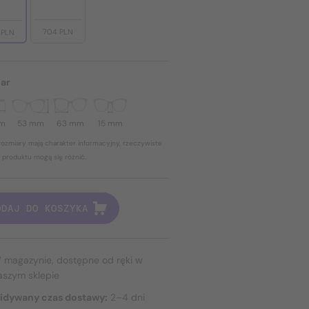
704 PLN
 PLN
ar
mm
53 mm
63 mm
15 mm
ozmiary mają charakter informacyjny, rzeczywiste
 produktu mogą się różnić.
ODAJ DO KOSZYKA
 magazynie, dostępne od ręki w
aszym sklepie
idywany czas dostawy:
2–4 dni