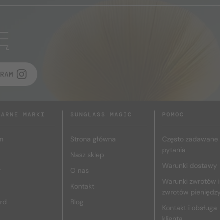
Ę
RAM
LARNE MARKI
SUNGLASS MAGIC
POMOC
n
Strona główna
Często zadawane
pytania
Nasz sklep
Warunki dostawy
r
O nas
Warunki zwrotów i
Kontakt
zwrotów pieniędz
rd
Blog
Kontakt i obsługa
klienta