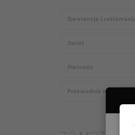
Gwarancja i reklamacj
Zwrot
Płatność
Przewodnik wyborczy