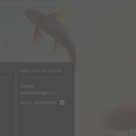
OBSŁUGA KLIENTA
shop@
sunglassmagic.hu
WPISZ WIADOMOŚĆ
y