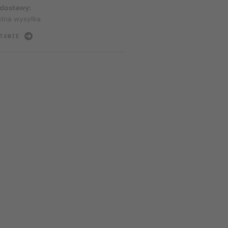
 dostawy:
atna wysyłka
TAWIE