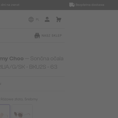
na zwrot
Bezpłatna dostawa
PL
NASZ SKLEP
my Choo
— Sončna očala
ILIA/G/SK - BKU2S - 63
N
:
Różowe złoto, Srebrny