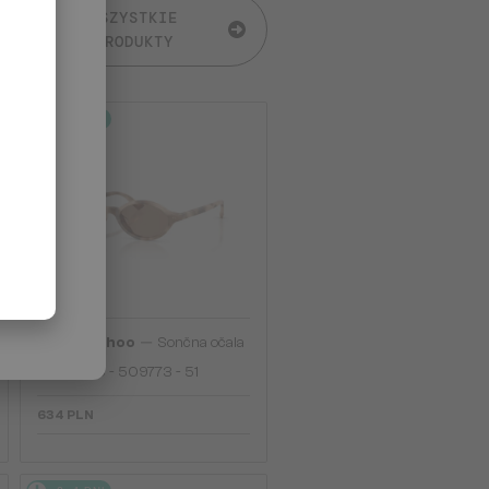
WSZYSTKIE
PRODUKTY
2-4 DNI
—
Jimmy Choo
Sončna očala
JC5068U - 509773 - 51
634 PLN