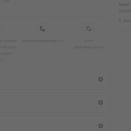
Koszt
Bezpł
O DOS
a, przelew
shop@sunglassmagic.hu
14 dni
ność przy
gwarancja zwrotu
b odbiór
ty