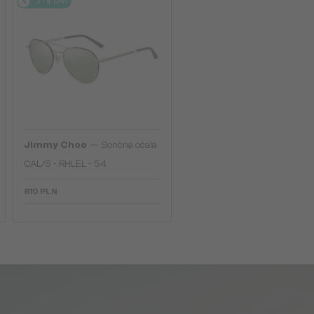
2-4 DNI
—
Jimmy Choo
Sončna očala
CAL/S - RHLEL - 54
810 PLN