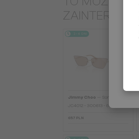
TO MOŻE CIĘ
ZAINTERES
2-4 DNI
—
Jimmy Choo
Sončna očala
JC4012 - 300613 - 60
657 PLN