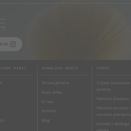
Ę
RAM
LARNE MARKI
SUNGLASS MAGIC
POMOC
n
Strona główna
Często zadawane
pytania
Nasz sklep
Warunki dostawy
r
O nas
Warunki zwrotów i
Kontakt
zwrotów pieniędz
rd
Blog
Kontakt i obsługa
klienta