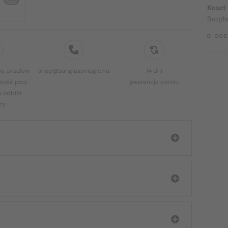
Koszt
Bezpł
O DOS
a, przelew
shop@sunglassmagic.hu
14 dni
ność przy
gwarancja zwrotu
b odbiór
ty