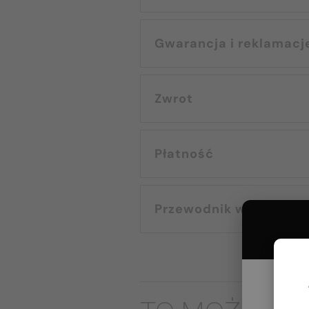
Gwarancja i reklamacj
Zwrot
Płatność
Przewodnik wyborczy