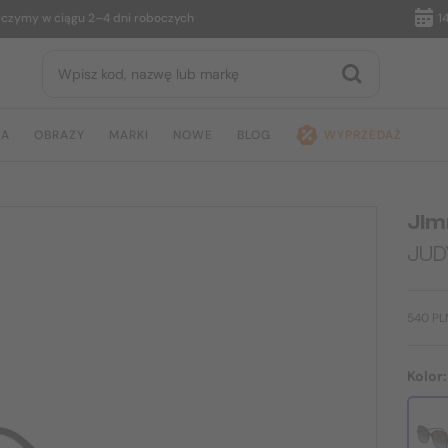
y w ciągu 2–4 dni roboczych
14 dni 
JA
OBRAZY
MARKI
NOWE
BLOG
WYPRZEDAŻ
Jim
JUD
540 PL
Kolor