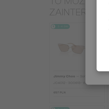
TO MOŻE CIĘ
ZAINTERES
2-4 DNI
—
Jimmy Choo
Sončna očala
JC4012 - 300613 - 60
657 PLN