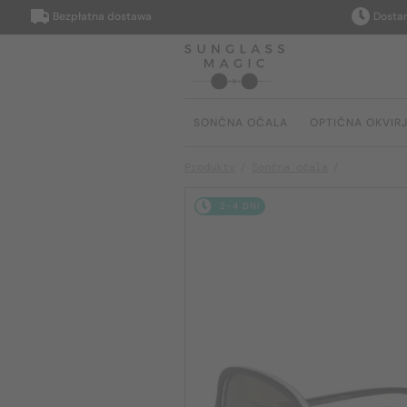
Bezpłatna dostawa
Dostarczym
SONČNA OČALA
OPTIČNA OKVIR
Produkty
Sončna očala
2-4 DNI