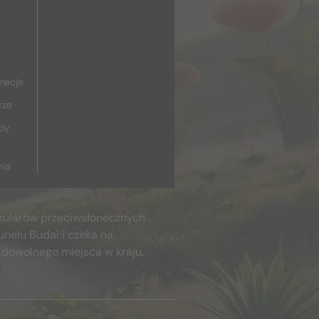
macje
rze
upy
nia
kularów przeciwsłonecznych
unelu Budai i czeka na
 dowolnego miejsca w kraju,