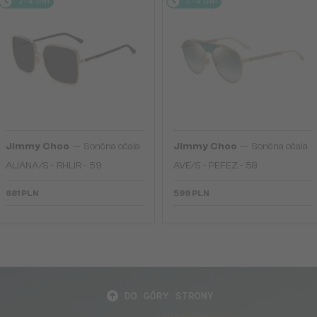
2-4 DNI
2-4 DNI
—
—
Jimmy Choo
Sončna očala
Jimmy Choo
Sončna očala
ALIANA/S - RHLIR - 59
AVE/S - PEFEZ - 58
681 PLN
599 PLN
DO GÓRY STRONY