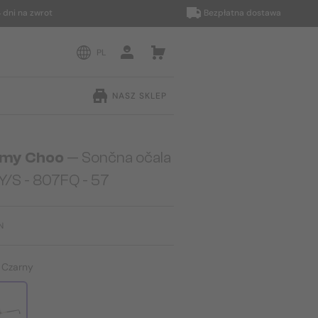
na zwrot
Bezpłatna dostawa
PL
NASZ SKLEP
my Choo
— Sončna očala
Y/S - 807FQ - 57
N
:
Czarny