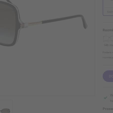
540
Rozmi
146 
Podane r
rozmiary
D
W
n
Przew