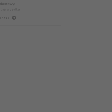
 dostawy:
atna wysyłka
TAWIE