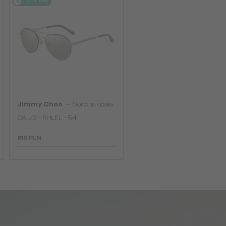
2-4 DNI
—
Jimmy Choo
Sončna očala
CAL/S - RHLEL - 54
810 PLN