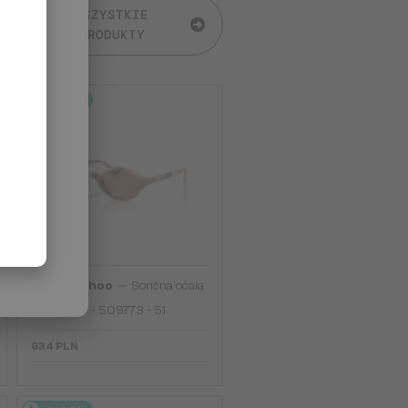
WSZYSTKIE
PRODUKTY
2-4 DNI
—
Jimmy Choo
Sončna očala
JC5068U - 509773 - 51
634 PLN