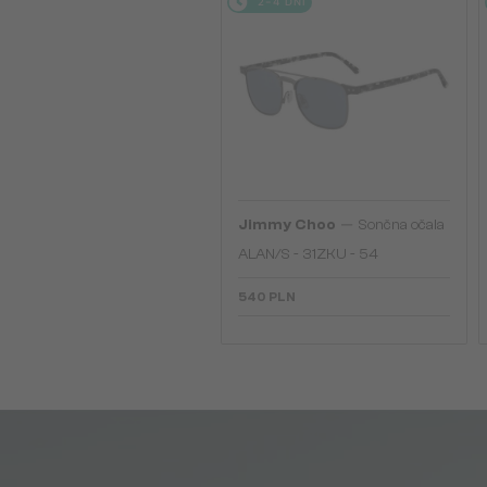
2-4 DNI
—
Jimmy Choo
Sončna očala
ALAN/S - 31ZKU - 54
540 PLN