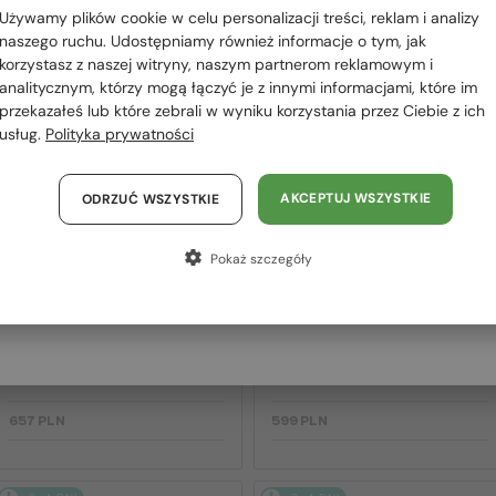
 RÓWNIEŻ
Używamy plików cookie w celu personalizacji treści, reklam i analizy
Polska / PL
OWAĆ
naszego ruchu. Udostępniamy również informacje o tym, jak
korzystasz z naszej witryny, naszym partnerom reklamowym i
România / RO
analitycznym, którzy mogą łączyć je z innymi informacjami, które im
przekazałeś lub które zebrali w wyniku korzystania przez Ciebie z ich
Magyarország / HU
2-4 DNI
2-4 DNI
usług.
Polityka prywatności
United Arab Emirates / EN
Austria / AT
AKCEPTUJ WSZYSTKIE
ODRZUĆ WSZYSTKIE
Niemcy / DE
Pokaż szczegóły
Francja / FR
Włochy / IT
—
—
Jimmy Choo
Sončna očala
Jimmy Choo
Sončna očala
JC4012 - 300620 - 60
ABBIE/G/S - W8QK1 - 61
657 PLN
599 PLN