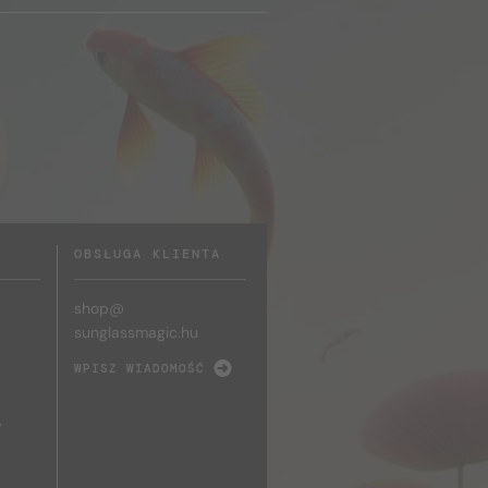
OBSŁUGA KLIENTA
shop@
sunglassmagic.hu
WPISZ WIADOMOŚĆ
y