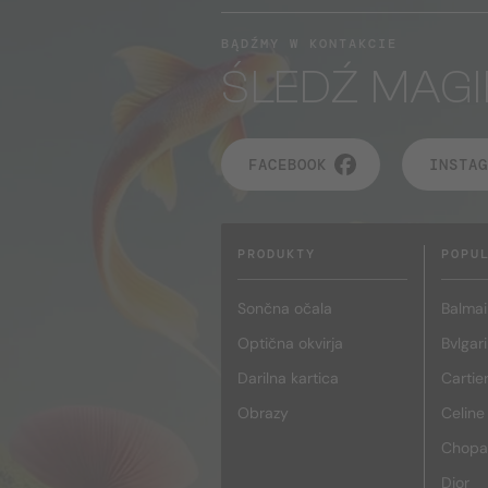
BĄDŹMY W KONTAKCIE
ŚLEDŹ MAGI
FACEBOOK
INSTAG
PRODUKTY
POPU
Sončna očala
Balmai
Optična okvirja
Bvlgari
Darilna kartica
Cartie
Obrazy
Celine
Chopa
Dior