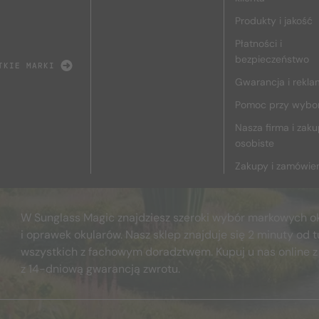
Produkty i jakość
Płatności i
bezpieczeństwo
TKIE MARKI
Gwarancja i rekla
Pomoc przy wybo
Nasza firma i zak
osobiste
Zakupy i zamówie
W Sunglass Magic znajdziesz szeroki wybór markowych o
i oprawek okularów. Nasz sklep znajduje się 2 minuty od t
wszystkich z fachowym doradztwem. Kupuj u nas online z
z 14-dniową gwarancją zwrotu.