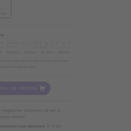
 PLN
ar
mm
145 mm
50 mm
57 mm
18 mm
ozmiary mają charakter informacyjny, rzeczywiste
 produktu mogą się różnić.
ODAJ DO KOSZYKA
 magazynie, dostępne od ręki w
aszym sklepie
idywany czas dostawy:
2–4 dni