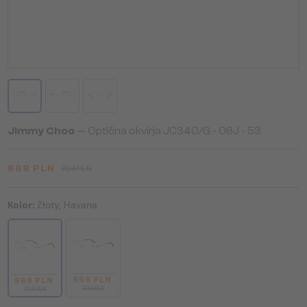
Jimmy Choo
— Optična okvirja JC340/G - 06J - 53
669 PLN
704 PLN
Kolor:
Złoty, Havana
669 PLN
669 PLN
704 PLN
704 PLN