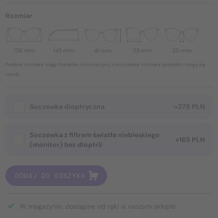
Rozmiar
136 mm
145 mm
41 mm
53 mm
20 mm
Podane rozmiary mają charakter informacyjny, rzeczywiste rozmiary produktu mogą się
różnić.
Soczewka dioptryczna
+275 PLN
Soczewka z filtrem światła niebieskiego
+165 PLN
(monitor) bez dioptrii
DODAJ DO KOSZYKA
W magazynie, dostępne od ręki w naszym sklepie