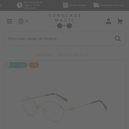
Dostarczymy w
ciągu 2–4 dni
14 dni na zwrot
Bezpłatna dostawa
roboczych
PL
Produkty
Optična okvirja
2-4 DNI
-5%