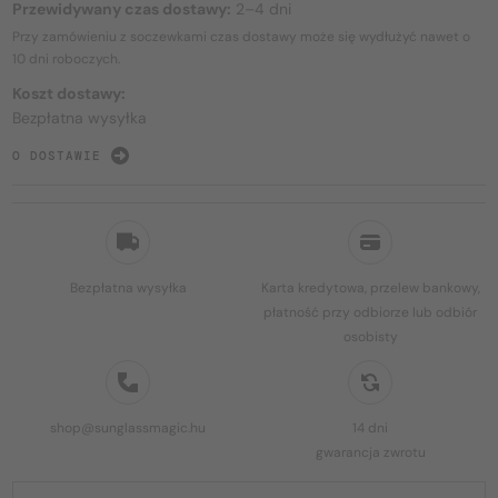
Przewidywany czas dostawy:
2–4 dni
Przy zamówieniu z soczewkami czas dostawy może się wydłużyć nawet o
10 dni
roboczych.
Koszt dostawy:
Bezpłatna wysyłka
O DOSTAWIE
Bezpłatna wysyłka
Karta kredytowa, przelew bankowy,
płatność przy odbiorze lub odbiór
osobisty
shop@sunglassmagic.hu
14 dni
gwarancja zwrotu