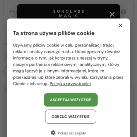
Przewodnik wyborczy
×
Ta strona używa plików cookie
TO MOŻE CIĘ RÓWNIEŻ
Używamy plików cookie w celu personalizacji treści,
Proszę wybierz z listy odpowiedni dla Ciebie kraj:
reklam i analizy naszego ruchu. Udostępniamy również
ZAINTERESOWAĆ
informacje o tym, jak korzystasz z naszej witryny,
Polska / PL
naszym partnerom reklamowym i analitycznym, którzy
mogą łączyć je z innymi informacjami, które im
WSZYSTKIE PRODUKTY
România / RO
przekazałeś lub które zebrali w wyniku korzystania przez
Ciebie z ich usług.
Polityka prywatności
Magyarország / HU
2-4 DNI
2-4 DNI
United Arab Emirates / EN
AKCEPTUJ WSZYSTKIE
Austria / AT
Niemcy / DE
ODRZUĆ WSZYSTKIE
Francja / FR
Pokaż szczegóły
—
—
Jimmy Choo
Sončna očala
Jimmy Choo
Sončna očala