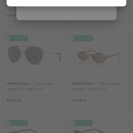
Włochy / IT
JC4012 - 300613 - 60
JC4012 - 300620 - 60
657 PLN
657 PLN
2-4 DNI
2-4 DNI
—
—
Jimmy Choo
Sončna očala
Jimmy Choo
Sončna očala
ABBIE/G/S - W8QK1 - 61
JC5068U - 509773 - 51
599 PLN
634 PLN
2-4 DNI
2-4 DNI