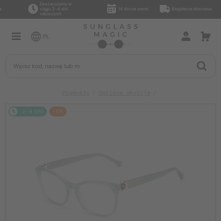
Dostarczymy w
ciągu 2–4 dni
14 dni na zwrot
Bezpłatna dostawa
roboczych
PL
Produkty
Optična okvirja
2-4 DNI
-5%