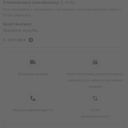
Przewidywany czas dostawy:
2–4 dni
Przy zamówieniu z soczewkami czas dostawy może się wydłużyć nawet o
10 dni
roboczych.
Koszt dostawy:
Bezpłatna wysyłka
O DOSTAWIE
Bezpłatna wysyłka
Karta kredytowa, przelew bankowy,
płatność przy odbiorze lub odbiór
osobisty
shop@sunglassmagic.hu
14 dni
gwarancja zwrotu