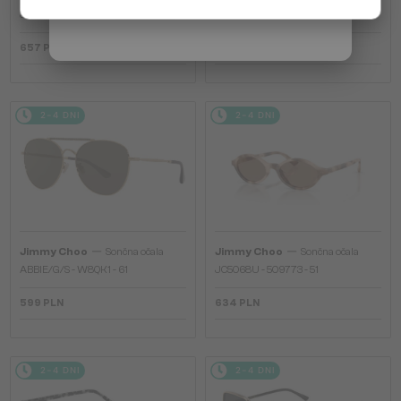
Włochy / IT
JC4012 - 300613 - 60
JC4012 - 300620 - 60
657 PLN
657 PLN
2-4 DNI
2-4 DNI
—
—
Jimmy Choo
Sončna očala
Jimmy Choo
Sončna očala
ABBIE/G/S - W8QK1 - 61
JC5068U - 509773 - 51
599 PLN
634 PLN
2-4 DNI
2-4 DNI