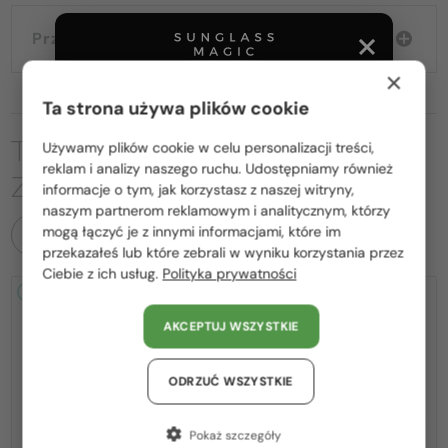
Przewodnik wyborczy
×
Ta strona używa plików cookie
TO MOŻE CIĘ RÓWNIEŻ
Używamy plików cookie w celu personalizacji treści,
Proszę wybierz z listy odpowiedni dla Ciebie kraj:
reklam i analizy naszego ruchu. Udostępniamy również
ZAINTERESOWAĆ
informacje o tym, jak korzystasz z naszej witryny,
Polska / PL
naszym partnerom reklamowym i analitycznym, którzy
mogą łączyć je z innymi informacjami, które im
WSZYSTKIE PRODUKTY
România / RO
przekazałeś lub które zebrali w wyniku korzystania przez
Ciebie z ich usług.
Polityka prywatności
Magyarország / HU
2-4 DNI
2-4 DNI
United Arab Emirates / EN
AKCEPTUJ WSZYSTKIE
Austria / AT
Niemcy / DE
ODRZUĆ WSZYSTKIE
Francja / FR
Pokaż szczegóły
—
—
Jimmy Choo
Sončna očala
Jimmy Choo
Sončna očala