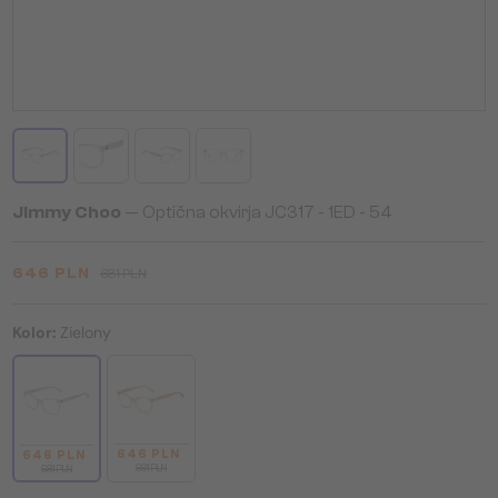
Jimmy Choo
— Optična okvirja JC317 - 1ED - 54
646 PLN
681 PLN
Kolor:
Zielony
646 PLN
646 PLN
681 PLN
681 PLN