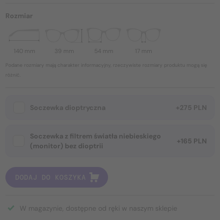
Rozmiar
140 mm
39 mm
54 mm
17 mm
Podane rozmiary mają charakter informacyjny, rzeczywiste rozmiary produktu mogą się
różnić.
Soczewka dioptryczna
+275 PLN
Soczewka z filtrem światła niebieskiego
+165 PLN
(monitor) bez dioptrii
DODAJ DO KOSZYKA
W magazynie, dostępne od ręki w naszym sklepie