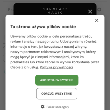
Przewodnik wyborczy
×
Ta strona używa plików cookie
TO MOŻE CIĘ RÓWNIEŻ
Używamy plików cookie w celu personalizacji treści,
Proszę wybierz z listy odpowiedni dla Ciebie kraj:
reklam i analizy naszego ruchu. Udostępniamy również
ZAINTERESOWAĆ
informacje o tym, jak korzystasz z naszej witryny,
Polska / PL
naszym partnerom reklamowym i analitycznym, którzy
mogą łączyć je z innymi informacjami, które im
WSZYSTKIE PRODUKTY
România / RO
przekazałeś lub które zebrali w wyniku korzystania przez
Ciebie z ich usług.
Polityka prywatności
Magyarország / HU
2-4 DNI
2-4 DNI
United Arab Emirates / EN
AKCEPTUJ WSZYSTKIE
Austria / AT
Niemcy / DE
ODRZUĆ WSZYSTKIE
Francja / FR
Pokaż szczegóły
—
—
Jimmy Choo
Sončna očala
Jimmy Choo
Sončna očala