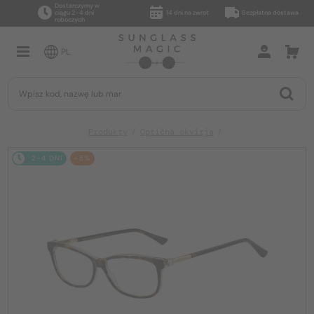
Dostarczymy w
ciągu 2–4 dni
14 dni na zwrot
Bezpłatna dostawa
roboczych
PL
Produkty
Optična okvirja
2-4 DNI
-5%