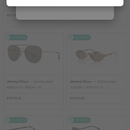
Włochy / IT
JC4012 - 300613 - 60
JC4012 - 300620 - 60
657 PLN
657 PLN
2-4 DNI
2-4 DNI
—
—
Jimmy Choo
Sončna očala
Jimmy Choo
Sončna očala
ABBIE/G/S - W8QK1 - 61
JC5068U - 509773 - 51
599 PLN
634 PLN
2-4 DNI
2-4 DNI