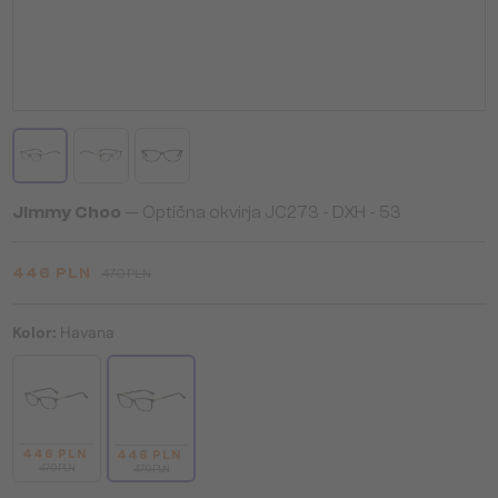
Jimmy Choo
— Optična okvirja JC273 - DXH - 53
446 PLN
470 PLN
Kolor:
Havana
446 PLN
446 PLN
470 PLN
470 PLN