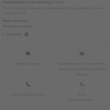
Przewidywany czas dostawy:
2–4 dni
Przy zamówieniu z soczewkami czas dostawy może się wydłużyć nawet o
10 dni
roboczych.
Koszt dostawy:
Bezpłatna wysyłka
O DOSTAWIE
Bezpłatna wysyłka
Karta kredytowa, przelew bankowy,
płatność przy odbiorze lub odbiór
osobisty
shop@sunglassmagic.hu
14 dni
gwarancja zwrotu