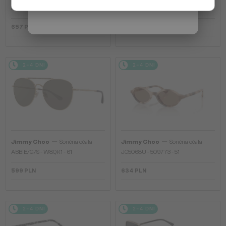
Włochy / IT
JC4012 - 300613 - 60
JC4012 - 300620 - 60
657 PLN
657 PLN
2-4 DNI
2-4 DNI
—
—
Jimmy Choo
Sončna očala
Jimmy Choo
Sončna očala
ABBIE/G/S - W8QK1 - 61
JC5068U - 509773 - 51
599 PLN
634 PLN
2-4 DNI
2-4 DNI