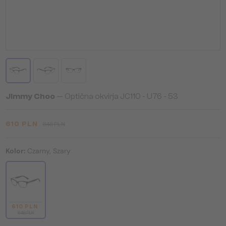
Jimmy Choo
— Optična okvirja JC110 - U76 - 53
610 PLN
646 PLN
Kolor:
Czarny, Szary
610 PLN
646 PLN