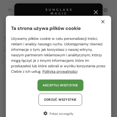
Przewodnik wyborczy
×
Ta strona używa plików cookie
TO MOŻE CIĘ RÓWNIEŻ
Używamy plików cookie w celu personalizacji treści,
Proszę wybierz z listy odpowiedni dla Ciebie kraj:
reklam i analizy naszego ruchu. Udostępniamy również
ZAINTERESOWAĆ
informacje o tym, jak korzystasz z naszej witryny,
Polska / PL
naszym partnerom reklamowym i analitycznym, którzy
mogą łączyć je z innymi informacjami, które im
WSZYSTKIE PRODUKTY
România / RO
przekazałeś lub które zebrali w wyniku korzystania przez
Ciebie z ich usług.
Polityka prywatności
Magyarország / HU
2-4 DNI
2-4 DNI
United Arab Emirates / EN
AKCEPTUJ WSZYSTKIE
Austria / AT
Niemcy / DE
ODRZUĆ WSZYSTKIE
Francja / FR
Pokaż szczegóły
—
—
Jimmy Choo
Sončna očala
Jimmy Choo
Sončna očala