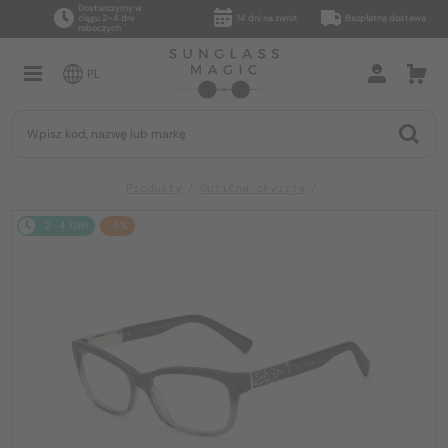
Dostarczymy w
ciągu 2–4 dni
14 dni na zwrot
Bezpłatna dostawa
roboczych
PL
Produkty
Optična okvirja
2-4 DNI
-5%