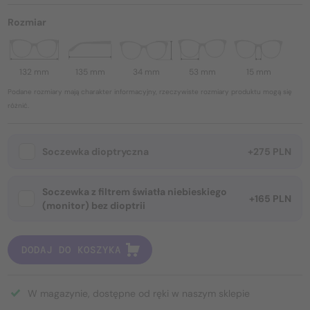
Rozmiar
132 mm
135 mm
34 mm
53 mm
15 mm
Podane rozmiary mają charakter informacyjny, rzeczywiste rozmiary produktu mogą się
różnić.
Soczewka dioptryczna
+275 PLN
Soczewka z filtrem światła niebieskiego
+165 PLN
(monitor) bez dioptrii
DODAJ DO KOSZYKA
W magazynie, dostępne od ręki w naszym sklepie