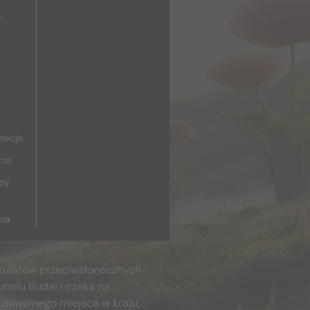
y
macje
rze
upy
nia
kularów przeciwsłonecznych
unelu Budai i czeka na
 dowolnego miejsca w kraju,