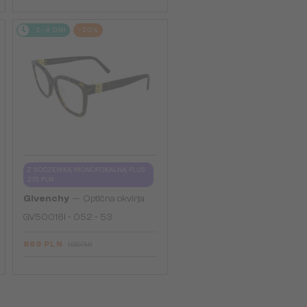
2-4 DNI
-20%
Z SOCZEWKĄ MONOFOKALNĄ PLUS
275 PLN
—
Givenchy
Optična okvirja
GV50016I - 052 - 53
869 PLN
1 080 PLN