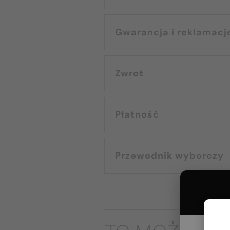
Gwarancja i reklamacj
Zwrot
Płatność
Przewodnik wyborczy