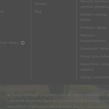
Warunki zwrotów i
Kontakt
zwrotów pieniędz
rd
Blog
Kontakt i obsługa
klienta
Produkty i jakość
Płatności i
bezpieczeństwo
TKIE MARKI
Gwarancja i rekla
Pomoc przy wybo
Nasza firma i zak
osobiste
Zakupy i zamówie
W Sunglass Magic znajdziesz szeroki wybór markowych o
i oprawek okularów. Nasz sklep znajduje się 2 minuty od t
wszystkich z fachowym doradztwem. Kupuj u nas online z