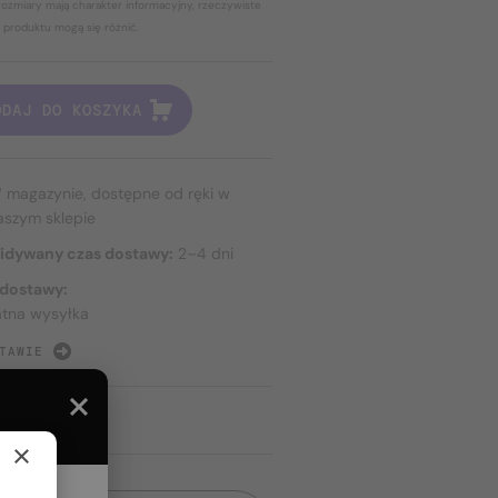
ozmiary mają charakter informacyjny, rzeczywiste
 produktu mogą się różnić.
ODAJ DO KOSZYKA
 magazynie, dostępne od ręki w
aszym sklepie
idywany czas dostawy:
2–4 dni
 dostawy:
atna wysyłka
TAWIE
×