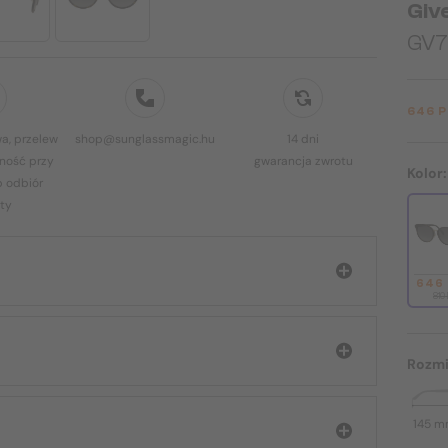
Giv
GV7
646 
a, przelew
shop@sunglassmagic.hu
14 dni
ność przy
gwarancja zwrotu
Kolor
b odbiór
ty
646
810
Rozmi
145 