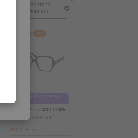
WSZYSTKIE
PRODUKTY
2-4 DNI
-20%
Z SOCZEWKĄ MONOFOKALNĄ PLUS
275 PLN
—
Givenchy
Optična okvirja
GV50050I - 001 - 54
869 PLN
1 080 PLN