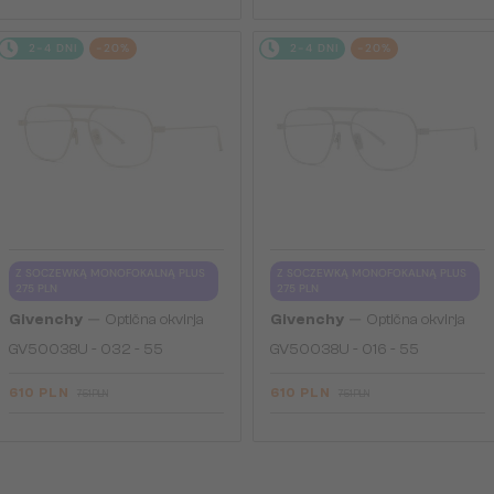
2-4 DNI
-20%
2-4 DNI
-20%
Z SOCZEWKĄ MONOFOKALNĄ PLUS
Z SOCZEWKĄ MONOFOKALNĄ PLUS
275 PLN
275 PLN
—
—
Givenchy
Optična okvirja
Givenchy
Optična okvirja
GV50038U - 032 - 55
GV50038U - 016 - 55
610 PLN
610 PLN
751 PLN
751 PLN