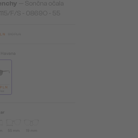
enchy
— Sončna očala
115/F/S - 0869O - 55
PLN
810 PLN
:
Havana
 PLN
 PLN
ar
mm
55 mm
19 mm