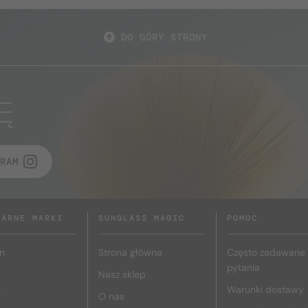
DO GÓRY STRONY
Ę
RAM
LARNE MARKI
SUNGLASS MAGIC
POMOC
n
Strona główna
Często zadawane
pytania
Nasz sklep
Warunki dostawy
r
O nas