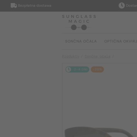
Bezpłatna dostawa
Dostarczym
SONČNA OČALA
OPTIČNA OKVIR
Produkty
Sončna očala
2-4 DNI
-20%