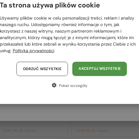
 RÓWNIEŻ
Ta strona używa plików cookie
Proszę wybierz z listy odpowiedni dla Ciebie kraj:
OWAĆ
Używamy plików cookie w celu personalizacji treści, reklam i analizy
Polska / PL
naszego ruchu. Udostępniamy również informacje o tym, jak
korzystasz z naszej witryny, naszym partnerom reklamowym i
2-4 DNI
-20%
2-4 DNI
-20%
România / RO
analitycznym, którzy mogą łączyć je z innymi informacjami, które im
przekazałeś lub które zebrali w wyniku korzystania przez Ciebie z ich
Magyarország / HU
usług.
Polityka prywatności
United Arab Emirates / EN
Austria / AT
AKCEPTUJ WSZYSTKIE
ODRZUĆ WSZYSTKIE
Niemcy / DE
Pokaż szczegóły
Francja / FR
—
Givenchy
Sončna očala
Z SOCZEWKĄ MONOFOKALNĄ PLUS
Włochy / IT
275 PLN
GV40098U - 01A - 131
—
Givenchy
Optična okvirja
GV50056I - 042 - 54
1 397 PLN
1 291 PLN
1 737 PLN
1 620 PLN