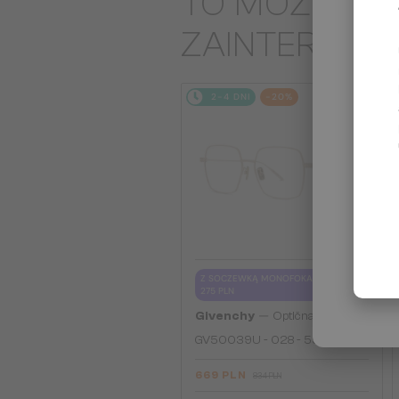
TO MOŻE CIĘ
ZAINTERES
2-4 DNI
-20%
Z SOCZEWKĄ MONOFOKALNĄ PLUS
275 PLN
—
Givenchy
Optična okvirja
GV50039U - 028 - 55
669 PLN
834 PLN