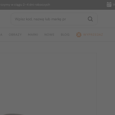
y w ciągu 2–4 dni roboczych
14 dni
JA
OBRAZY
MARKI
NOWE
BLOG
WYPRZEDAŻ