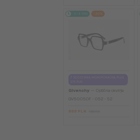
2-4 DNI
-20%
Z SOCZEWKĄ MONOFOKALNĄ PLUS
275 PLN
—
Givenchy
Optična okvirja
GV50050F - 052 - 52
869 PLN
1 080 PLN