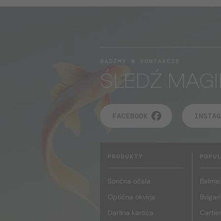
BĄDŹMY W KONTAKCIE
ŚLEDŹ MAGI
FACEBOOK
INSTAG
PRODUKTY
POPU
Sončna očala
Balmai
Optična okvirja
Bvlgari
Darilna kartica
Cartie