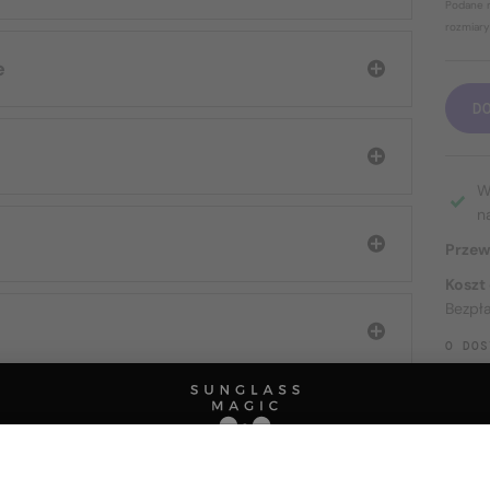
Podane r
rozmiary
e
D
W
n
Przew
Koszt
Bezpł
O DOS