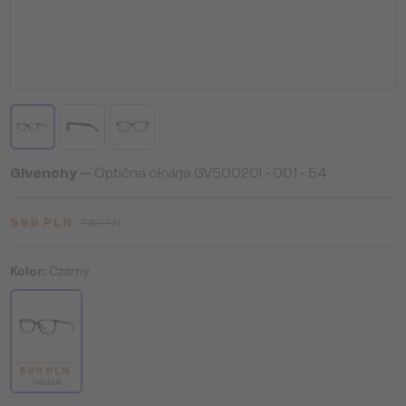
Givenchy
— Optična okvirja GV50020I - 001 - 54
599 PLN
740 PLN
Kolor:
Czarny
599 PLN
740 PLN