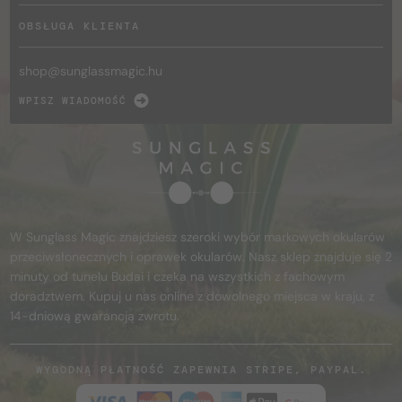
OBSŁUGA KLIENTA
shop@
sunglassmagic.hu
WPISZ WIADOMOŚĆ
W Sunglass Magic znajdziesz szeroki wybór markowych okularów
przeciwsłonecznych i oprawek okularów. Nasz sklep znajduje się 2
minuty od tunelu Budai i czeka na wszystkich z fachowym
doradztwem. Kupuj u nas online z dowolnego miejsca w kraju, z
14-dniową gwarancją zwrotu.
WYGODNĄ PŁATNOŚĆ ZAPEWNIA STRIPE, PAYPAL.