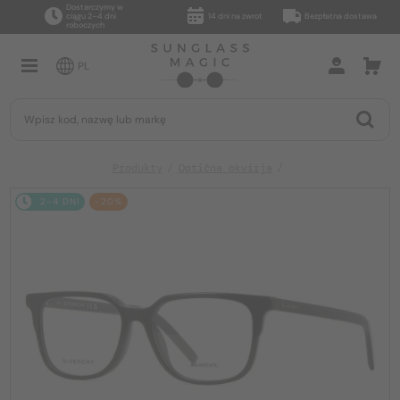
Dostarczymy w
ciągu 2–4 dni
14 dni na zwrot
Bezpłatna dostawa
roboczych
PL
Produkty
Optična okvirja
2-4 DNI
-20%