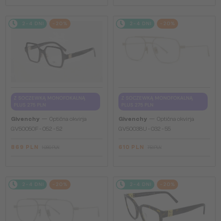
2-4 DNI
-20%
2-4 DNI
-20%
Z SOCZEWKĄ MONOFOKALNĄ
Z SOCZEWKĄ MONOFOKALNĄ
PLUS 275 PLN
PLUS 275 PLN
—
—
Givenchy
Optična okvirja
Givenchy
Optična okvirja
GV50050F - 052 - 52
GV50038U - 032 - 55
869 PLN
610 PLN
1 080 PLN
751 PLN
2-4 DNI
-20%
2-4 DNI
-20%