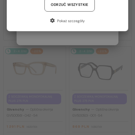
PLUS 275 PLN
Niemcy / DE
ODRZUĆ WSZYSTKIE
GV40098U - 01A - 131
—
Givenchy
Optična okvirja
Francja / FR
GV50039U - 028 - 55
Pokaż szczegóły
Włochy / IT
669 PLN
1 397 PLN
834 PLN
1 737 PLN
2-4 DNI
-20%
2-4 DNI
-20%
Z SOCZEWKĄ MONOFOKALNĄ
Z SOCZEWKĄ MONOFOKALNĄ
PLUS 275 PLN
PLUS 275 PLN
—
—
Givenchy
Optična okvirja
Givenchy
Optična okvirja
GV50056I - 042 - 54
GV50050I - 001 - 54
1 291 PLN
869 PLN
1 620 PLN
1 080 PLN