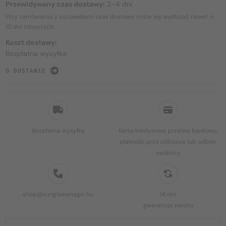
Przewidywany czas dostawy:
2–4 dni
Przy zamówieniu z soczewkami czas dostawy może się wydłużyć nawet o
10 dni
roboczych.
Koszt dostawy:
Bezpłatna wysyłka
O DOSTAWIE
Bezpłatna wysyłka
Karta kredytowa, przelew bankowy,
płatność przy odbiorze lub odbiór
osobisty
shop@sunglassmagic.hu
14 dni
gwarancja zwrotu