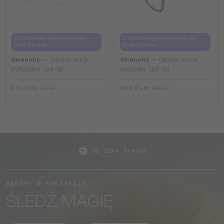
Z SOCZEWKĄ MONOFOKALNĄ
Z SOCZEWKĄ MONOFOKALNĄ
PLUS 275 PLN
PLUS 275 PLN
—
—
Givenchy
Optična okvirja
Givenchy
Optična okvirja
GV50038U - 016 - 55
GV50016I - 052 - 53
610 PLN
869 PLN
751 PLN
1 080 PLN
DO GÓRY STRONY
BĄDŹMY W KONTAKCIE
ŚLEDŹ MAGIĘ