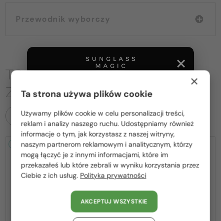
Przewodnik wyborczy
TO MOŻE CIĘ RÓWNIEŻ
×
ZAINTERESOWAĆ
Ta strona używa plików cookie
Używamy plików cookie w celu personalizacji treści,
WSZYSTKIE PRODUKTY
Proszę wybierz z listy odpowiedni dla Ciebie kraj:
reklam i analizy naszego ruchu. Udostępniamy również
informacje o tym, jak korzystasz z naszej witryny,
Polska / PL
naszym partnerom reklamowym i analitycznym, którzy
2-4 DNI
-20%
2-4 DNI
-20%
mogą łączyć je z innymi informacjami, które im
România / RO
przekazałeś lub które zebrali w wyniku korzystania przez
Ciebie z ich usług.
Polityka prywatności
Magyarország / HU
United Arab Emirates / EN
AKCEPTUJ WSZYSTKIE
Austria / AT
—
Z SOCZEWKĄ MONOFOKALNĄ
Givenchy
Sončna očala