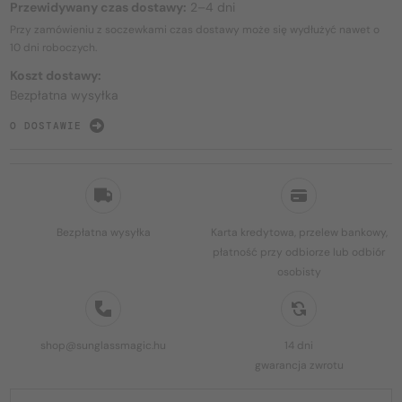
Przewidywany czas dostawy:
2–4 dni
Przy zamówieniu z soczewkami czas dostawy może się wydłużyć nawet o
10 dni
roboczych.
Koszt dostawy:
Bezpłatna wysyłka
O DOSTAWIE
Bezpłatna wysyłka
Karta kredytowa, przelew bankowy,
płatność przy odbiorze lub odbiór
osobisty
shop@sunglassmagic.hu
14 dni
gwarancja zwrotu