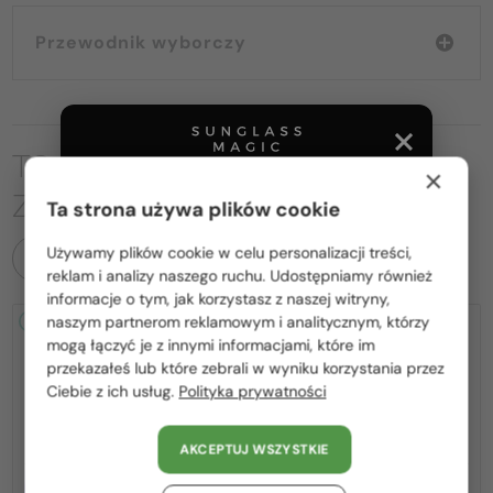
Przewodnik wyborczy
TO MOŻE CIĘ RÓWNIEŻ
×
ZAINTERESOWAĆ
Ta strona używa plików cookie
Używamy plików cookie w celu personalizacji treści,
WSZYSTKIE PRODUKTY
Proszę wybierz z listy odpowiedni dla Ciebie kraj:
reklam i analizy naszego ruchu. Udostępniamy również
informacje o tym, jak korzystasz z naszej witryny,
Polska / PL
naszym partnerom reklamowym i analitycznym, którzy
2-4 DNI
-20%
2-4 DNI
-20%
mogą łączyć je z innymi informacjami, które im
România / RO
przekazałeś lub które zebrali w wyniku korzystania przez
Ciebie z ich usług.
Polityka prywatności
Magyarország / HU
United Arab Emirates / EN
AKCEPTUJ WSZYSTKIE
Austria / AT
—
Z SOCZEWKĄ MONOFOKALNĄ
Givenchy
Sončna očala