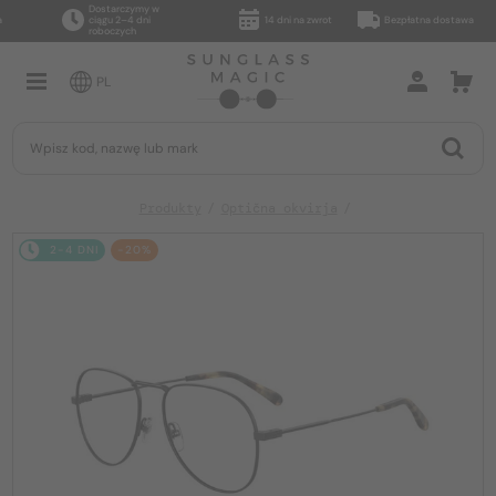
Dostarczymy w
ciągu 2–4 dni
14 dni na zwrot
Bezpłatna dostawa
roboczych
PL
Produkty
Optična okvirja
2-4 DNI
-20%