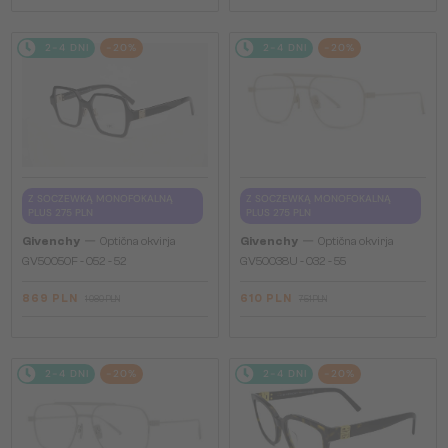
2-4 DNI
-20%
2-4 DNI
-20%
Z SOCZEWKĄ MONOFOKALNĄ
Z SOCZEWKĄ MONOFOKALNĄ
PLUS 275 PLN
PLUS 275 PLN
—
—
Givenchy
Optična okvirja
Givenchy
Optična okvirja
GV50050F - 052 - 52
GV50038U - 032 - 55
869 PLN
610 PLN
1 080 PLN
751 PLN
2-4 DNI
-20%
2-4 DNI
-20%