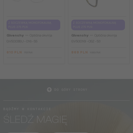
Z SOCZEWKĄ MONOFOKALNĄ
Z SOCZEWKĄ MONOFOKALNĄ
PLUS 275 PLN
PLUS 275 PLN
—
—
Givenchy
Optična okvirja
Givenchy
Optična okvirja
GV50038U - 016 - 55
GV50016I - 052 - 53
610 PLN
869 PLN
751 PLN
1 080 PLN
DO GÓRY STRONY
BĄDŹMY W KONTAKCIE
ŚLEDŹ MAGIĘ