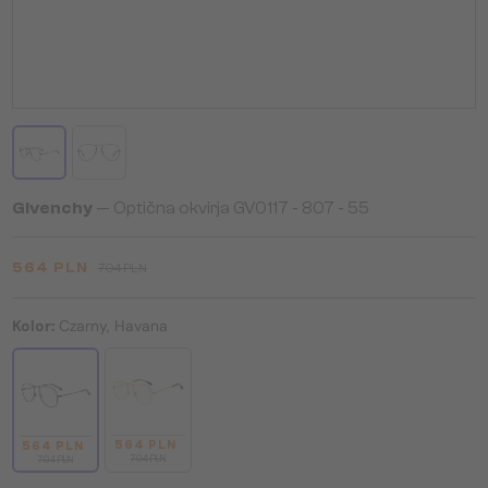
Givenchy
— Optična okvirja GV0117 - 807 - 55
564 PLN
704 PLN
Kolor:
Czarny, Havana
564 PLN
564 PLN
704 PLN
704 PLN