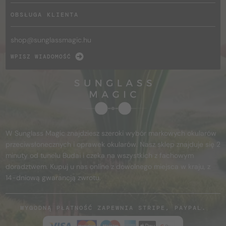
OBSŁUGA KLIENTA
shop@
sunglassmagic.hu
WPISZ WIADOMOŚĆ
W Sunglass Magic znajdziesz szeroki wybór markowych okularów
przeciwsłonecznych i oprawek okularów. Nasz sklep znajduje się 2
minuty od tunelu Budai i czeka na wszystkich z fachowym
doradztwem. Kupuj u nas online z dowolnego miejsca w kraju, z
14-dniową gwarancją zwrotu.
WYGODNĄ PŁATNOŚĆ ZAPEWNIA STRIPE, PAYPAL.