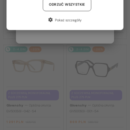
PLUS 275 PLN
Niemcy / DE
ODRZUĆ WSZYSTKIE
GV40098U - 01A - 131
—
Givenchy
Optična okvirja
Francja / FR
GV50039U - 028 - 55
Pokaż szczegóły
Włochy / IT
669 PLN
1 397 PLN
834 PLN
1 737 PLN
2-4 DNI
-20%
2-4 DNI
-20%
Z SOCZEWKĄ MONOFOKALNĄ
Z SOCZEWKĄ MONOFOKALNĄ
PLUS 275 PLN
PLUS 275 PLN
—
—
Givenchy
Optična okvirja
Givenchy
Optična okvirja
GV50056I - 042 - 54
GV50050I - 001 - 54
1 291 PLN
869 PLN
1 620 PLN
1 080 PLN