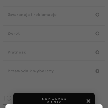
Gwarancja i reklamacje
Zwrot
Płatność
Przewodnik wyborczy
TO MOŻE CIĘ RÓWNIEŻ
ZAINTERESOWAĆ