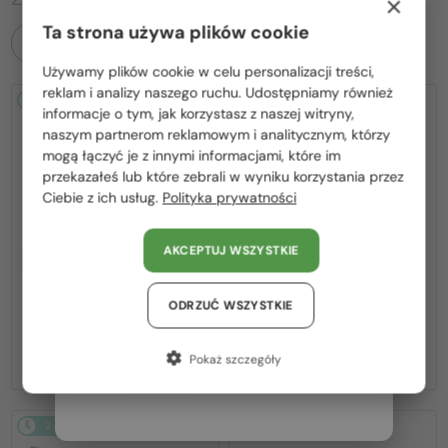
×
Ta strona używa plików cookie
WSZYSTKIE PRODUKTY
Używamy plików cookie w celu personalizacji treści,
Proszę wybierz z listy odpowiedni dla Ciebie kraj:
reklam i analizy naszego ruchu. Udostępniamy również
2-4 DNI
2-4 DNI
informacje o tym, jak korzystasz z naszej witryny,
Polska / PL
naszym partnerom reklamowym i analitycznym, którzy
mogą łączyć je z innymi informacjami, które im
România / RO
przekazałeś lub które zebrali w wyniku korzystania przez
Ciebie z ich usług.
Polityka prywatności
Magyarország / HU
United Arab Emirates / EN
AKCEPTUJ WSZYSTKIE
Z SOCZEWKĄ MONOFOKALNĄ
Z SOCZEWKĄ MONOFOKALNĄ
PLUS 275 PLN
PLUS 275 PLN
Austria / AT
—
—
Elie Saab
Optična okvirja
Elie Saab
Optična okvirja
Niemcy / DE
ODRZUĆ WSZYSTKIE
ES020 - J5G - 58
ES020 - DDB - 58
Francja / FR
1 034 PLN
1 034 PLN
Pokaż szczegóły
Włochy / IT
2-4 DNI
2-4 DNI