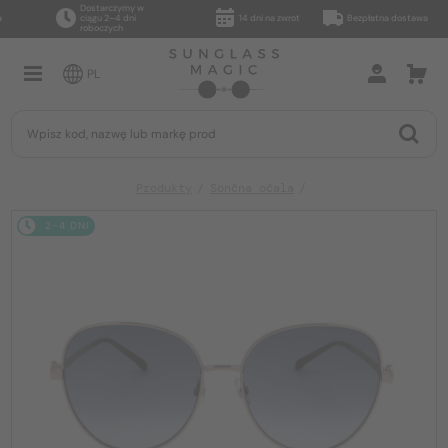
Dostarczymy w
ciągu 2–4 dni
14 dni na zwrot
Bezpłatna dostawa
roboczych
PL
Produkty
Sončna očala
2-4 DNI