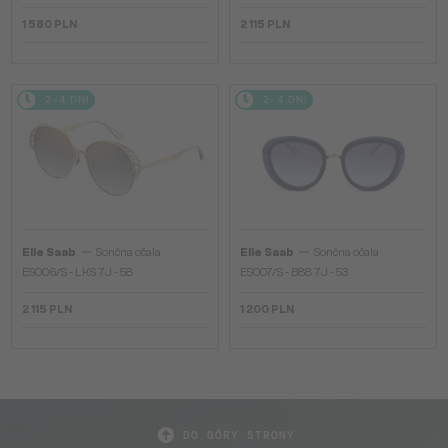
1 580 PLN
2 115 PLN
2-4 DNI
2-4 DNI
—
—
Elie Saab
Sončna očala
Elie Saab
Sončna očala
ES006/S - LKS 7J - 58
ES007/S - B88 7J - 53
2 115 PLN
1 200 PLN
DO GÓRY STRONY