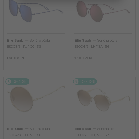
—
—
Elie Saab
Sončna očala
Elie Saab
Sončna očala
ES003/S - PJP QQ - 56
ES004/S - LHF 3A - 56
1 580 PLN
1 580 PLN
2-4 DNI
2-4 DNI
—
—
Elie Saab
Sončna očala
Elie Saab
Sončna očala
ES004/S - PO5 VT - 56
ES006/S - 01Q VU - 58