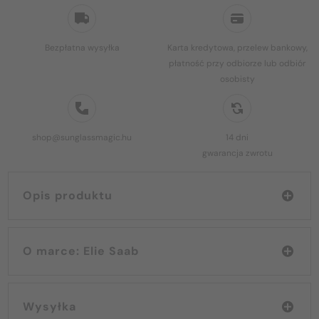
Bezpłatna wysyłka
Karta kredytowa, przelew bankowy,
płatność przy odbiorze lub odbiór
osobisty
shop@sunglassmagic.hu
14 dni
gwarancja zwrotu
Opis produktu
O marce: Elie Saab
Wysyłka