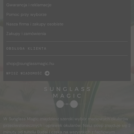
Gwarancja i reklamacje
Pomoc przy wyborze
Nasza firma i zakupy osobiste
Zakupy i zamówienia
OBSŁUGA KLIENTA
shop@
sunglassmagic.hu
WPISZ WIADOMOŚĆ
W Sunglass Magic znajdziesz szeroki wybór markowych okularów
przeciwsłonecznych i oprawek okularów. Nasz sklep znajduje się 2
minuty od tunelu Budai i czeka na wszystkich z fachowym