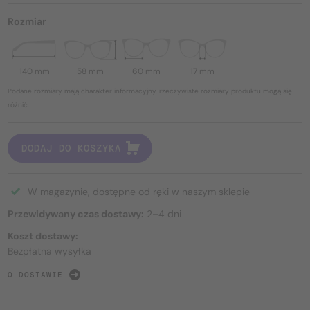
Rozmiar
140 mm
58 mm
60 mm
17 mm
Podane rozmiary mają charakter informacyjny, rzeczywiste rozmiary produktu mogą się
różnić.
DODAJ DO KOSZYKA
W magazynie, dostępne od ręki w naszym sklepie
Przewidywany czas dostawy:
2–4 dni
Koszt dostawy:
Bezpłatna wysyłka
O DOSTAWIE