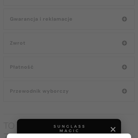
Gwarancja i reklamacje
Zwrot
Płatność
Przewodnik wyborczy
TO MOŻE CIĘ RÓWNIEŻ
ZAINTERESOWAĆ