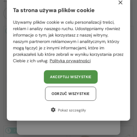
×
Ta strona używa plików cookie
WSZYSTKIE PRODUKTY
Używamy plików cookie w celu personalizacji treści,
Proszę wybierz z listy odpowiedni dla Ciebie kraj:
reklam i analizy naszego ruchu. Udostępniamy również
2-4 DNI
2-4 DNI
informacje o tym, jak korzystasz z naszej witryny,
Polska / PL
naszym partnerom reklamowym i analitycznym, którzy
mogą łączyć je z innymi informacjami, które im
România / RO
przekazałeś lub które zebrali w wyniku korzystania przez
Ciebie z ich usług.
Polityka prywatności
Magyarország / HU
United Arab Emirates / EN
AKCEPTUJ WSZYSTKIE
Z SOCZEWKĄ MONOFOKALNĄ
Z SOCZEWKĄ MONOFOKALNĄ
PLUS 275 PLN
PLUS 275 PLN
Austria / AT
—
—
Elie Saab
Optična okvirja
Elie Saab
Optična okvirja
Niemcy / DE
ODRZUĆ WSZYSTKIE
ES020 - J5G - 58
ES020 - DDB - 58
Francja / FR
1 030 PLN
1 030 PLN
Pokaż szczegóły
Włochy / IT
2-4 DNI
2-4 DNI