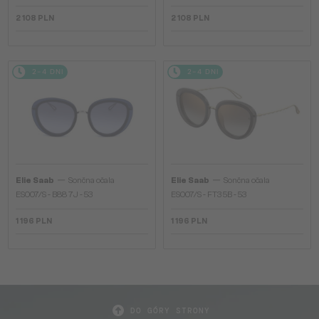
2 108 PLN
2 108 PLN
2-4 DNI
2-4 DNI
—
—
Elie Saab
Sončna očala
Elie Saab
Sončna očala
ES007/S - B88 7J - 53
ES007/S - FT3 5B - 53
1 196 PLN
1 196 PLN
DO GÓRY STRONY