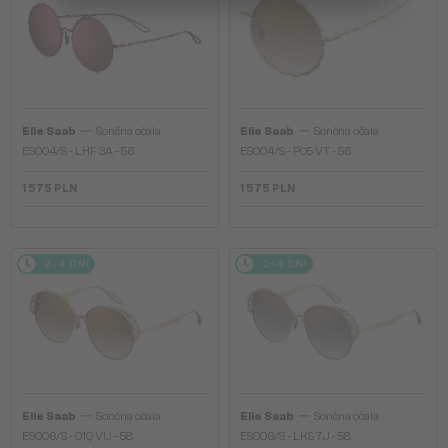
—
—
Elie Saab
Sončna očala
Elie Saab
Sončna očala
ES004/S - LHF 3A - 56
ES004/S - PO5 VT - 56
1 575 PLN
1 575 PLN
2-4 DNI
2-4 DNI
—
—
Elie Saab
Sončna očala
Elie Saab
Sončna očala
ES006/S - 01Q VU - 58
ES006/S - LKS 7J - 58