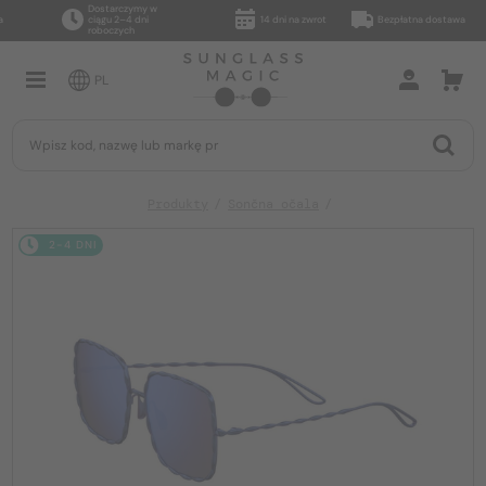
Dostarczymy w
ciągu 2–4 dni
14 dni na zwrot
Bezpłatna dostawa
roboczych
PL
Produkty
Sončna očala
2-4 DNI