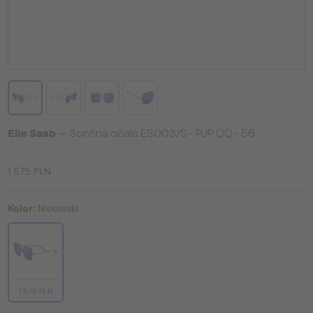
Elie Saab
— Sončna očala ES003/S - PJP QQ - 56
1 575 PLN
Kolor:
Niebieski
1 575 PLN