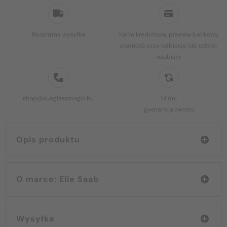
Bezpłatna wysyłka
Karta kredytowa, przelew bankowy,
płatność przy odbiorze lub odbiór
osobisty
shop@sunglassmagic.hu
14 dni
gwarancja zwrotu
Opis produktu
O marce: Elie Saab
Wysyłka