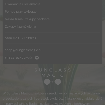
Gwarancja i reklamacje
Pomoc przy wyborze
Nasza firma i zakupy osobiste
Zakupy i zamówienia
OBSŁUGA KLIENTA
shop@
sunglassmagic.hu
WPISZ WIADOMOŚĆ
W Sunglass Magic znajdziesz szeroki wybór markowych okularów
przeciwsłonecznych i oprawek okularów. Nasz sklep znajduje się 2
minuty od tunelu Budai i czeka na wszystkich z fachowym