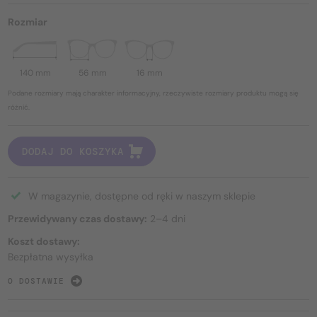
Rozmiar
140 mm
56 mm
16 mm
Podane rozmiary mają charakter informacyjny, rzeczywiste rozmiary produktu mogą się
różnić.
DODAJ DO KOSZYKA
W magazynie, dostępne od ręki w naszym sklepie
Przewidywany czas dostawy:
2–4 dni
Koszt dostawy:
Bezpłatna wysyłka
O DOSTAWIE