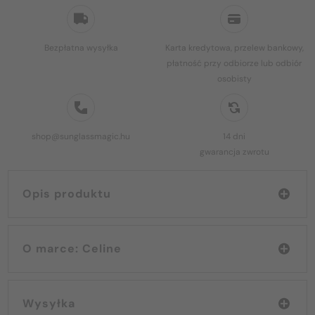
Bezpłatna wysyłka
Karta kredytowa, przelew bankowy,
płatność przy odbiorze lub odbiór
osobisty
shop@sunglassmagic.hu
14 dni
gwarancja zwrotu
Opis produktu
O marce: Celine
Wysyłka