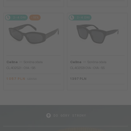
2-4 DNI
-18%
2-4 DNI
—
—
Celine
Sončna očala
Celine
Sončna očala
CL40252I - 01A - 58
CL40253I 01A - 01A - 55
1 057 PLN
1 397 PLN
1 291 PLN
DO GÓRY STRONY