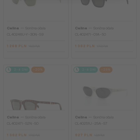
—
—
Celine
Sončna očala
Celine
Sončna očala
CL40246U-Y - 30N - 59
CL40247I - 01A - 50
1 268 PLN
1 362 PLN
1 620 PLN
1 702 PLN
2-4 DNI
-20%
2-4 DNI
-25%
—
—
Celine
Sončna očala
Celine
Sončna očala
CL40247I - 52N - 50
CL40251U - 25A - 57
1 362 PLN
927 PLN
1 702 PLN
1 221 PLN