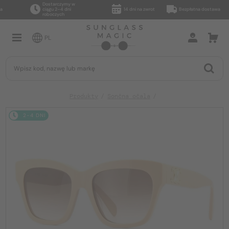
Dostarczymy w
ciągu 2–4 dni
14 dni na zwrot
Bezpłatna dostawa
roboczych
PL
Produkty
Sončna očala
2-4 DNI