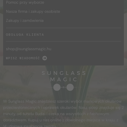
Pomoc przy wyborze
Nasza firma i zakupy osobiste
Zakupy i zamówienia
OBSŁUGA KLIENTA
shop@
sunglassmagic.hu
WPISZ WIADOMOŚĆ
W Sunglass Magic znajdziesz szeroki wybór markowych okularów
przeciwsłonecznych i oprawek okularów. Nasz sklep znajduje się 2
minuty od tunelu Budai i czeka na wszystkich z fachowym
doradztwem. Kupuj u nas online z dowolnego miejsca w kraju, z
14-dniową gwarancją zwrotu.