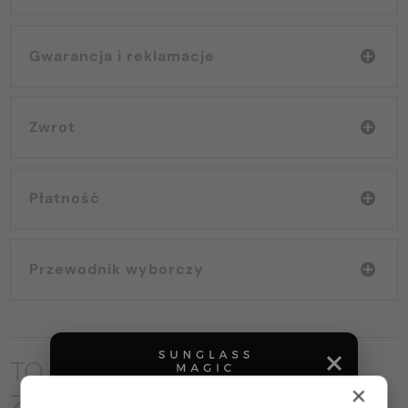
Gwarancja i reklamacje
Zwrot
Płatność
Przewodnik wyborczy
TO MOŻE CIĘ RÓWNIEŻ
×
ZAINTERESOWAĆ