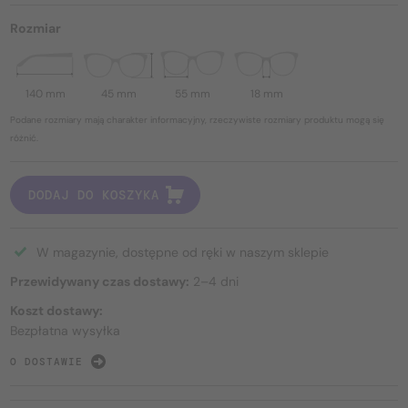
Rozmiar
140 mm
45 mm
55 mm
18 mm
Podane rozmiary mają charakter informacyjny, rzeczywiste rozmiary produktu mogą się
różnić.
DODAJ DO KOSZYKA
W magazynie, dostępne od ręki w naszym sklepie
Przewidywany czas dostawy:
2–4 dni
Koszt dostawy:
Bezpłatna wysyłka
O DOSTAWIE