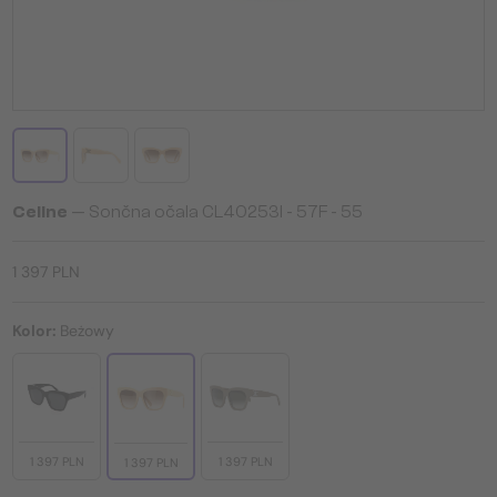
Celine
— Sončna očala CL40253I - 57F - 55
1 397 PLN
Kolor:
Beżowy
1 397 PLN
1 397 PLN
1 397 PLN