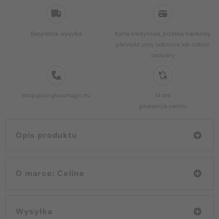
Bezpłatna wysyłka
Karta kredytowa, przelew bankowy,
płatność przy odbiorze lub odbiór
osobisty
shop@sunglassmagic.hu
14 dni
gwarancja zwrotu
Opis produktu
O marce: Celine
Wysyłka