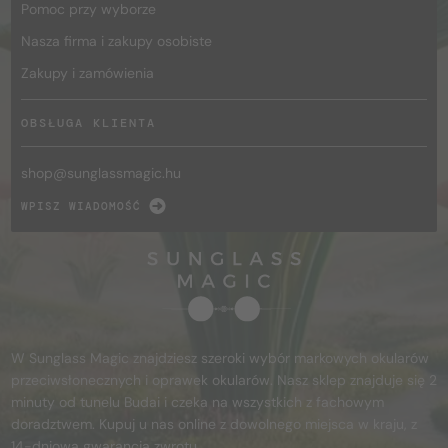
Pomoc przy wyborze
Nasza firma i zakupy osobiste
Zakupy i zamówienia
OBSŁUGA KLIENTA
shop@
sunglassmagic.hu
WPISZ WIADOMOŚĆ
W Sunglass Magic znajdziesz szeroki wybór markowych okularów
przeciwsłonecznych i oprawek okularów. Nasz sklep znajduje się 2
minuty od tunelu Budai i czeka na wszystkich z fachowym
doradztwem. Kupuj u nas online z dowolnego miejsca w kraju, z
14-dniową gwarancją zwrotu.