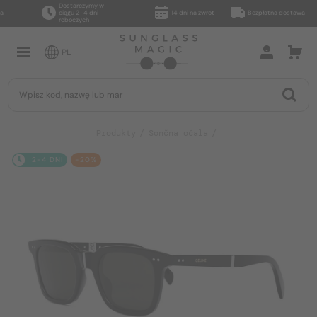
Dostarczymy w
ciągu 2–4 dni
14 dni na zwrot
Bezpłatna dostawa
roboczych
PL
Produkty
Sončna očala
2-4 DNI
-20%