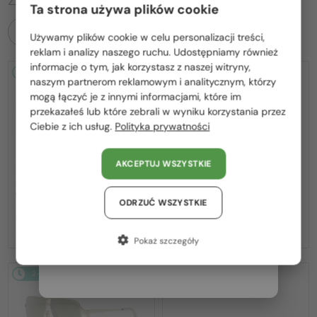
Ta strona używa plików cookie
WSZYSTKIE PRODUKTY
Używamy plików cookie w celu personalizacji treści,
Proszę wybierz z listy odpowiedni dla Ciebie kraj:
reklam i analizy naszego ruchu. Udostępniamy również
informacje o tym, jak korzystasz z naszej witryny,
2-4 DNI
-20%
2-4 DNI
-22%
Polska / PL
naszym partnerom reklamowym i analitycznym, którzy
mogą łączyć je z innymi informacjami, które im
România / RO
przekazałeś lub które zebrali w wyniku korzystania przez
Ciebie z ich usług.
Polityka prywatności
Magyarország / HU
United Arab Emirates / EN
AKCEPTUJ WSZYSTKIE
Austria / AT
—
—
Celine
Sončna očala
Celine
Sončna očala
CL40242I - 01B - 53
CL40246U-Y - 30H - 61
Niemcy / DE
ODRZUĆ WSZYSTKIE
1 057 PLN
1 268 PLN
1 315 PLN
1 620 PLN
Francja / FR
Pokaż szczegóły
Włochy / IT
2-4 DNI
-22%
2-4 DNI
-20%