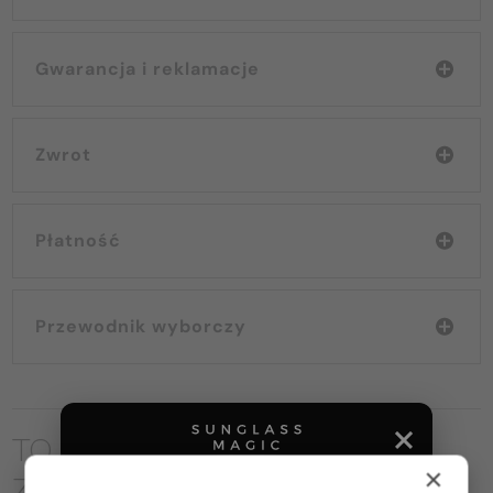
Gwarancja i reklamacje
Zwrot
Płatność
Przewodnik wyborczy
TO MOŻE CIĘ RÓWNIEŻ
×
ZAINTERESOWAĆ