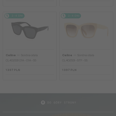
2-4 DNI
2-4 DNI
—
—
Celine
Sončna očala
Celine
Sončna očala
CL40253I 01A - 01A - 55
CL40253I - 57F - 55
1 397 PLN
1 397 PLN
DO GÓRY STRONY