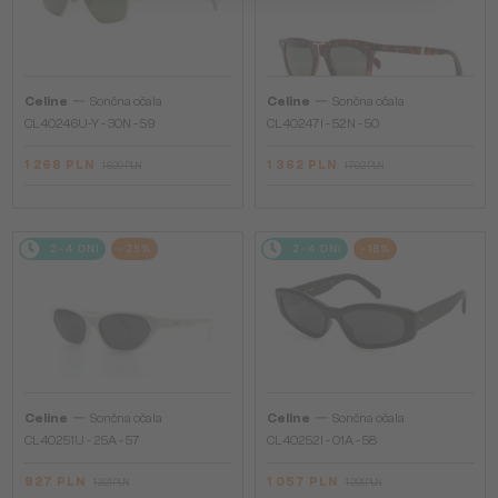
—
—
Celine
Sončna očala
Celine
Sončna očala
CL40246U-Y - 30N - 59
CL40247I - 52N - 50
1 268 PLN
1 362 PLN
1 620 PLN
1 702 PLN
2-4 DNI
-25%
2-4 DNI
-18%
—
—
Celine
Sončna očala
Celine
Sončna očala
CL40251U - 25A - 57
CL40252I - 01A - 58
927 PLN
1 057 PLN
1 221 PLN
1 291 PLN