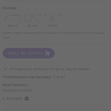
Rozmiar
145 mm
50 mm
22 mm
Podane rozmiary mają charakter informacyjny, rzeczywiste rozmiary produktu mogą się
różnić.
DODAJ DO KOSZYKA
W magazynie, dostępne od ręki w naszym sklepie
Przewidywany czas dostawy:
2–4 dni
Koszt dostawy:
Bezpłatna wysyłka
O DOSTAWIE