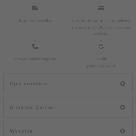
Bezpłatna wysyłka
Karta kredytowa, przelew bankowy,
płatność przy odbiorze lub odbiór
osobisty
shop@sunglassmagic.hu
14 dni
gwarancja zwrotu
Opis produktu
O marce: Cartier
Wysyłka