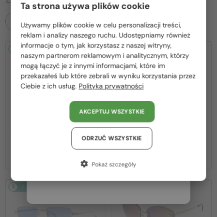
Ta strona używa plików cookie
WSZYSTKIE PRODUKTY
Używamy plików cookie w celu personalizacji treści,
Proszę wybierz z listy odpowiedni dla Ciebie kraj:
reklam i analizy naszego ruchu. Udostępniamy również
informacje o tym, jak korzystasz z naszej witryny,
2-4 DNI
2-4 DNI
Polska / PL
naszym partnerom reklamowym i analitycznym, którzy
mogą łączyć je z innymi informacjami, które im
România / RO
przekazałeś lub które zebrali w wyniku korzystania przez
Ciebie z ich usług.
Polityka prywatności
Magyarország / HU
United Arab Emirates / EN
AKCEPTUJ WSZYSTKIE
Austria / AT
—
—
Cartier
Sončna očala
Cartier
Sončna očala
CT0540S - 001 - 48
CT0545S Clash de Cartier - 002 - 58
Niemcy / DE
ODRZUĆ WSZYSTKIE
2 946 PLN
6 689 PLN
Francja / FR
Pokaż szczegóły
Włochy / IT
2-4 DNI
2-4 DNI