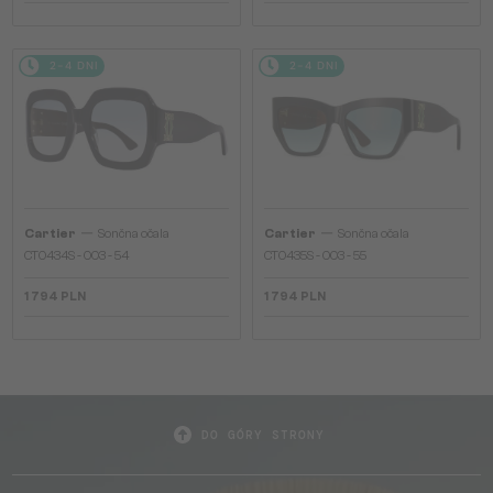
2-4 DNI
2-4 DNI
—
—
Cartier
Sončna očala
Cartier
Sončna očala
CT0434S - 003 - 54
CT0435S - 003 - 55
1 794 PLN
1 794 PLN
DO GÓRY STRONY