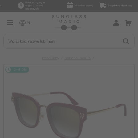
Dostarczymy w
ciągu 2–4 dni
14 dni na zwrot
Bezpłatna dostawa
roboczych
PL
Produkty
Sončna očala
2-4 DNI