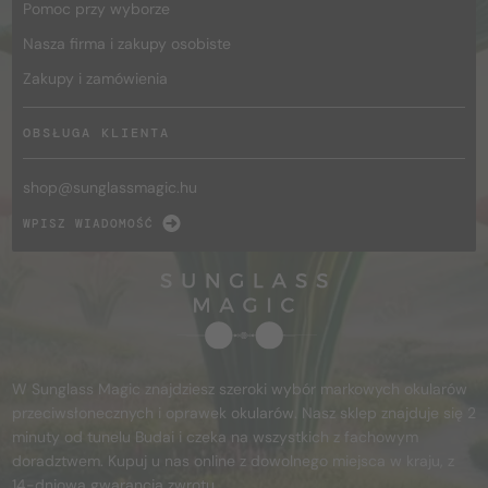
Pomoc przy wyborze
Nasza firma i zakupy osobiste
Zakupy i zamówienia
OBSŁUGA KLIENTA
shop@
sunglassmagic.hu
WPISZ WIADOMOŚĆ
W Sunglass Magic znajdziesz szeroki wybór markowych okularów
przeciwsłonecznych i oprawek okularów. Nasz sklep znajduje się 2
minuty od tunelu Budai i czeka na wszystkich z fachowym
doradztwem. Kupuj u nas online z dowolnego miejsca w kraju, z
14-dniową gwarancją zwrotu.