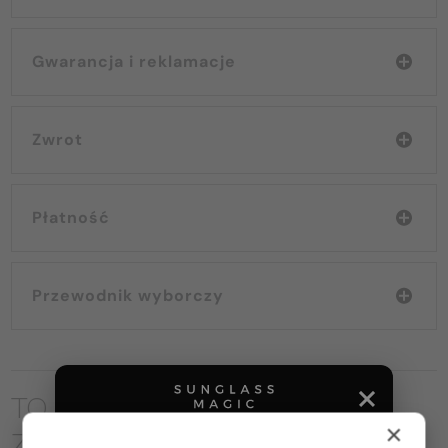
Gwarancja i reklamacje
Zwrot
Płatność
Przewodnik wyborczy
TO MOŻE CIĘ RÓWNIEŻ
×
ZAINTERESOWAĆ