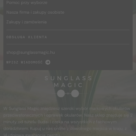
Pomoc przy wyborze
Nasza firma i zakupy osobiste
Zakupy i zamówienia
OBSŁUGA KLIENTA
shop@
sunglassmagic.hu
WPISZ WIADOMOŚĆ
W Sunglass Magic znajdziesz szeroki wybór markowych okularów
przeciwsłonecznych i oprawek okularów. Nasz sklep znajduje się 2
minuty od tunelu Budai i czeka na wszystkich z fachowym
doradztwem. Kupuj u nas online z dowolnego miejsca w kraju, z
14-dniową gwarancją zwrotu.