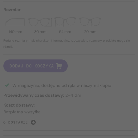
Rozmiar
140 mm
30 mm
54 mm
20 mm
Podane rozmiary mają charakter informacyjny, rzeczywiste rozmiary produktu mogą się
różnić.
DODAJ DO KOSZYKA
W magazynie, dostępne od ręki w naszym sklepie
Przewidywany czas dostawy:
2–4 dni
Koszt dostawy:
Bezpłatna wysyłka
O DOSTAWIE