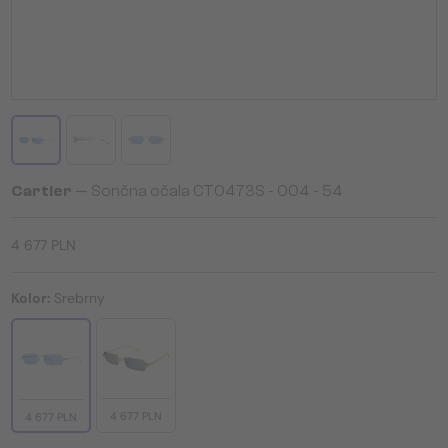
Cartier
— Sončna očala CT0473S - 004 - 54
4 677 PLN
Kolor:
Srebrny
4 677 PLN
4 677 PLN