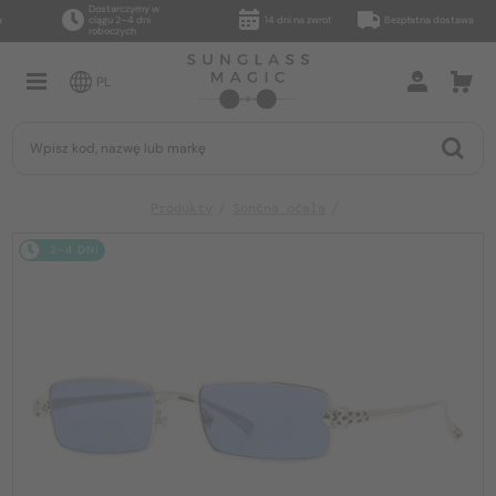
Dostarczymy w
ciągu 2–4 dni
14 dni na zwrot
Bezpłatna dostawa
roboczych
PL
Produkty
Sončna očala
2-4 DNI