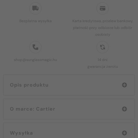
Bezpłatna wysyłka
Karta kredytowa, przelew bankowy,
płatność przy odbiorze lub odbiór
osobisty
shop@sunglassmagic.hu
14 dni
gwarancja zwrotu
Opis produktu
O marce: Cartier
Wysyłka