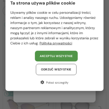
Ta strona używa plików cookie
WSZYSTKIE PRODUKTY
Używamy plików cookie w celu personalizacji treści,
Proszę wybierz z listy odpowiedni dla Ciebie kraj:
reklam i analizy naszego ruchu. Udostępniamy również
informacje o tym, jak korzystasz z naszej witryny,
2-4 DNI
2-4 DNI
Polska / PL
naszym partnerom reklamowym i analitycznym, którzy
mogą łączyć je z innymi informacjami, które im
România / RO
przekazałeś lub które zebrali w wyniku korzystania przez
Ciebie z ich usług.
Polityka prywatności
Magyarország / HU
United Arab Emirates / EN
AKCEPTUJ WSZYSTKIE
Austria / AT
—
—
Cartier
Sončna očala
Cartier
Sončna očala
CT0540S - 001 - 48
CT0545S Clash de Cartier - 002 - 58
Niemcy / DE
ODRZUĆ WSZYSTKIE
2 936 PLN
6 666 PLN
Francja / FR
Pokaż szczegóły
Włochy / IT
2-4 DNI
2-4 DNI