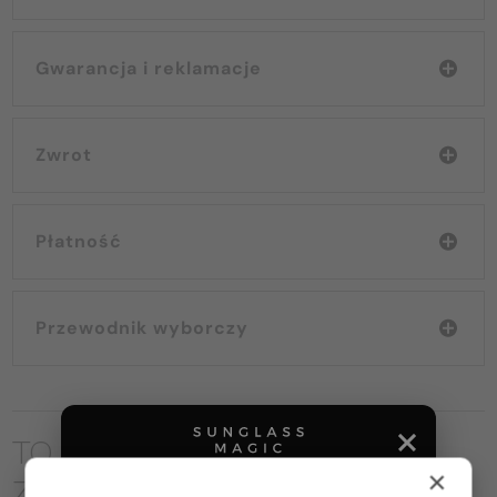
Gwarancja i reklamacje
Zwrot
Płatność
Przewodnik wyborczy
TO MOŻE CIĘ RÓWNIEŻ
×
ZAINTERESOWAĆ