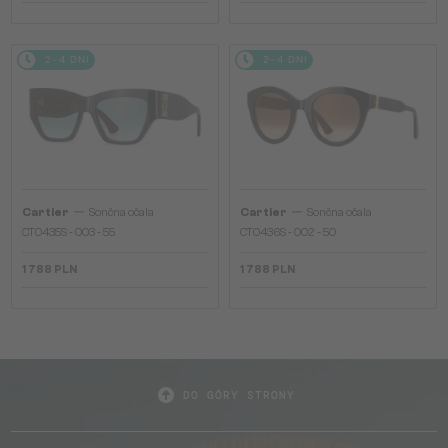
2-4 DNI
2-4 DNI
—
—
Cartier
Sončna očala
Cartier
Sončna očala
CT0435S - 003 - 55
CT0436S - 002 - 50
1 788 PLN
1 788 PLN
DO GÓRY STRONY