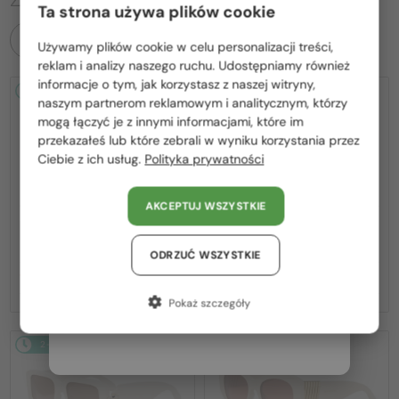
Ta strona używa plików cookie
WSZYSTKIE PRODUKTY
Używamy plików cookie w celu personalizacji treści,
Proszę wybierz z listy odpowiedni dla Ciebie kraj:
reklam i analizy naszego ruchu. Udostępniamy również
informacje o tym, jak korzystasz z naszej witryny,
2-4 DNI
-22%
2-4 DNI
-20%
Polska / PL
naszym partnerom reklamowym i analitycznym, którzy
mogą łączyć je z innymi informacjami, które im
România / RO
przekazałeś lub które zebrali w wyniku korzystania przez
Ciebie z ich usług.
Polityka prywatności
Magyarország / HU
United Arab Emirates / EN
AKCEPTUJ WSZYSTKIE
Austria / AT
—
—
Bvlgari
Sončna očala
Bvlgari
Sončna očala
BV40035U - 33T - 58
BV40044I SERPENTI - 45A - 53
Niemcy / DE
ODRZUĆ WSZYSTKIE
1 267 PLN
1 492 PLN
1 622 PLN
1 871 PLN
Francja / FR
Pokaż szczegóły
Włochy / IT
2-4 DNI
-20%
2-4 DNI
-20%