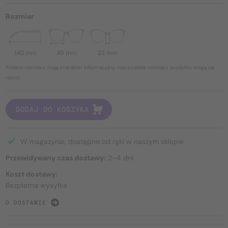
Rozmiar
140 mm
49 mm
23 mm
Podane rozmiary mają charakter informacyjny, rzeczywiste rozmiary produktu mogą się
różnić.
DODAJ DO KOSZYKA
W magazynie, dostępne od ręki w naszym sklepie
Przewidywany czas dostawy:
2–4 dni
Koszt dostawy:
Bezpłatna wysyłka
O DOSTAWIE