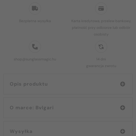
Bezpłatna wysyłka
Karta kredytowa, przelew bankowy,
płatność przy odbiorze lub odbiór
osobisty
shop@sunglassmagic.hu
14 dni
gwarancja zwrotu
Opis produktu
O marce: Bvlgari
Wysyłka