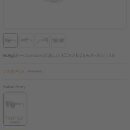
Bvlgari
— Sončna očala BV40013I B ZERO1 - 20E - 49
1 018 PLN
1 279 PLN
Kolor:
Szary
1 018 PLN
1 279 PLN