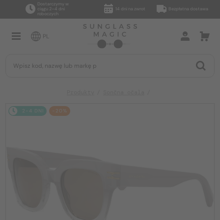
Dostarczymy w
ciągu 2–4 dni
14 dni na zwrot
Bezpłatna dostawa
roboczych
PL
Produkty
Sončna očala
2-4 DNI
-20%