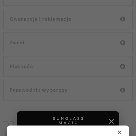
Gwarancja i reklamacje
Zwrot
Płatność
Przewodnik wyborczy
TO MOŻE CIĘ RÓWNIEŻ
×
ZAINTERESOWAĆ