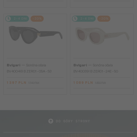
2-4 DNI
-20%
2-4 DNI
-20%
—
—
Bvlgari
Sončna očala
Bvlgari
Sončna očala
BV40046I B ZERO1 - 05A - 53
BV40039I B ZERO1 - 24E - 50
1 397 PLN
1 089 PLN
1 740 PLN
1 350 PLN
DO GÓRY STRONY