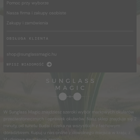
Pomoc przy wyborze
Nasza firma i zakupy osobiste
Zakupy i zamówienia
OBSŁUGA KLIENTA
shop@
sunglassmagic.hu
WPISZ WIADOMOŚĆ
W Sunglass Magic znajdziesz szeroki wybór markowych okularów
przeciwsłonecznych i oprawek okularów. Nasz sklep znajduje się 2
minuty od tunelu Budai i czeka na wszystkich z fachowym
doradztwem. Kupuj u nas online z dowolnego miejsca w kraju, z
14-dniową gwarancją zwrotu.