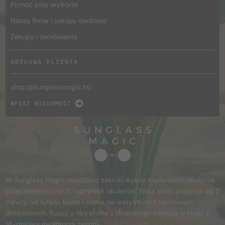
Pomoc przy wyborze
Nasza firma i zakupy osobiste
Zakupy i zamówienia
OBSŁUGA KLIENTA
shop@
sunglassmagic.hu
WPISZ WIADOMOŚĆ
W Sunglass Magic znajdziesz szeroki wybór markowych okularów
przeciwsłonecznych i oprawek okularów. Nasz sklep znajduje się 2
minuty od tunelu Budai i czeka na wszystkich z fachowym
doradztwem. Kupuj u nas online z dowolnego miejsca w kraju, z
14-dniową gwarancją zwrotu.