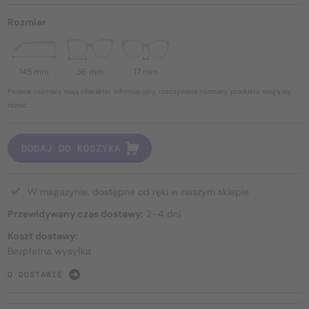
Rozmiar
145 mm
56 mm
17 mm
Podane rozmiary mają charakter informacyjny, rzeczywiste rozmiary produktu mogą się
różnić.
DODAJ DO KOSZYKA
W magazynie, dostępne od ręki w naszym sklepie
Przewidywany czas dostawy:
2–4 dni
Koszt dostawy:
Bezpłatna wysyłka
O DOSTAWIE