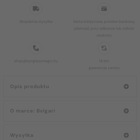
Bezpłatna wysyłka
Karta kredytowa, przelew bankowy,
płatność przy odbiorze lub odbiór
osobisty
shop@sunglassmagic.hu
14 dni
gwarancja zwrotu
Opis produktu
O marce: Bvlgari
Wysyłka