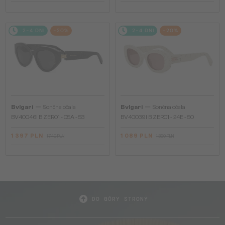
2-4 DNI
-20%
2-4 DNI
-20%
—
—
Bvlgari
Sončna očala
Bvlgari
Sončna očala
BV40046I B ZERO1 - 05A - 53
BV40039I B ZERO1 - 24E - 50
1 397 PLN
1 089 PLN
1 740 PLN
1 350 PLN
DO GÓRY STRONY