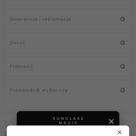
Gwarancja i reklamacje
Zwrot
Płatność
Przewodnik wyborczy
TO MOŻE CIĘ RÓWNIEŻ
×
ZAINTERESOWAĆ