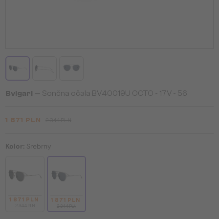
Bvlgari
— Sončna očala BV40019U OCTO - 17V - 56
1 871 PLN
2 344 PLN
Kolor:
Srebrny
1 871 PLN
1 871 PLN
2 344 PLN
2 344 PLN