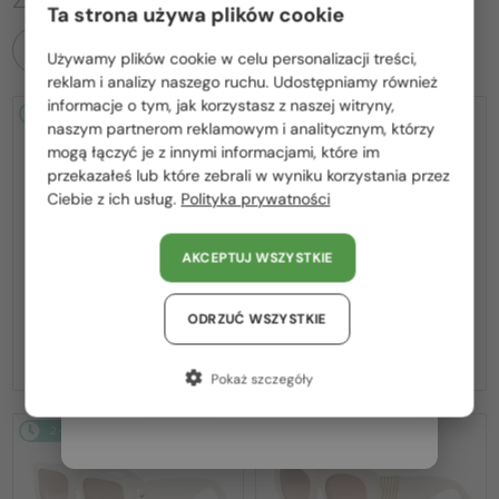
Ta strona używa plików cookie
WSZYSTKIE PRODUKTY
Używamy plików cookie w celu personalizacji treści,
Proszę wybierz z listy odpowiedni dla Ciebie kraj:
reklam i analizy naszego ruchu. Udostępniamy również
informacje o tym, jak korzystasz z naszej witryny,
2-4 DNI
-22%
2-4 DNI
-20%
Polska / PL
naszym partnerom reklamowym i analitycznym, którzy
mogą łączyć je z innymi informacjami, które im
România / RO
przekazałeś lub które zebrali w wyniku korzystania przez
Ciebie z ich usług.
Polityka prywatności
Magyarország / HU
United Arab Emirates / EN
AKCEPTUJ WSZYSTKIE
Austria / AT
—
—
Bvlgari
Sončna očala
Bvlgari
Sončna očala
BV40035U - 33T - 58
BV40044I SERPENTI - 45A - 53
Niemcy / DE
ODRZUĆ WSZYSTKIE
1 267 PLN
1 492 PLN
1 622 PLN
1 871 PLN
Francja / FR
Pokaż szczegóły
Włochy / IT
2-4 DNI
-20%
2-4 DNI
-20%