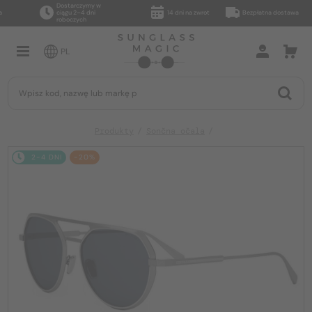
Dostarczymy w
ciągu 2–4 dni
14 dni na zwrot
Bezpłatna dostawa
roboczych
PL
Produkty
Sončna očala
2-4 DNI
-20%