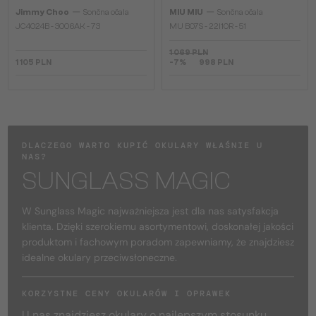
—
—
Jimmy Choo
Sončna očala
MIU MIU
Sončna očala
JC4024B - 3006AK - 73
MU B07S - 22I10R - 51
1 069 PLN
1 105 PLN
-7%
998 PLN
DLACZEGO WARTO KUPIĆ OKULARY WŁAŚNIE U
NAS?
SUNGLASS MAGIC
W Sunglass Magic najważniejsza jest dla nas satysfakcja
klienta. Dzięki szerokiemu asortymentowi, doskonałej jakości
produktom i fachowym poradom zapewniamy, że znajdziesz
idealne okulary przeciwsłoneczne.
KORZYSTNE CENY OKULARÓW I OPRAWEK
U nas znajdziesz okulary o najlepszym stosunku