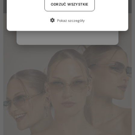
NASZ SKLEP
Niemcy / DE
ODRZUĆ WSZYSTKIE
Francja / FR
Pokaż szczegóły
Włochy / IT