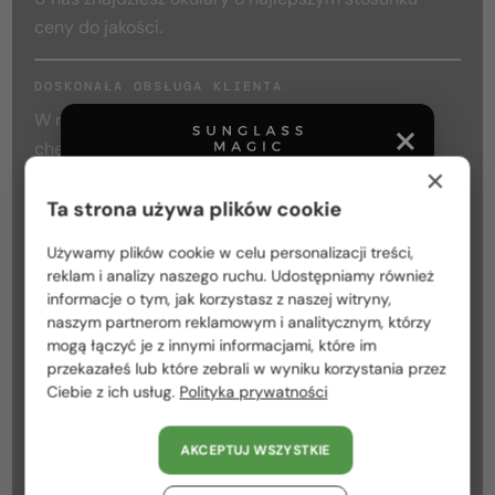
ceny do jakości.
DOSKONAŁA OBSŁUGA KLIENTA
W razie jakichkolwiek pytań prosimy o kontakt,
chętnie pomożemy.
×
Ta strona używa plików cookie
INDYWIDUALNE DORADZTWO
Nasz wykwalifikowany zespół sprzedawców pomoże
Używamy plików cookie w celu personalizacji treści,
Proszę wybierz z listy odpowiedni dla Ciebie kraj:
Ci znaleźć oprawki najlepiej pasujące do kształtu
reklam i analizy naszego ruchu. Udostępniamy również
Twojej twarzy i stylu.
informacje o tym, jak korzystasz z naszej witryny,
Polska / PL
naszym partnerom reklamowym i analitycznym, którzy
mogą łączyć je z innymi informacjami, które im
România / RO
SZYBKA I DOKŁADNA REALIZACJA
przekazałeś lub które zebrali w wyniku korzystania przez
Twoje indywidualne okulary wykonamy w krótkim
Ciebie z ich usług.
Polityka prywatności
Magyarország / HU
czasie, z maksymalną precyzją.
United Arab Emirates / EN
AKCEPTUJ WSZYSTKIE
Austria / AT