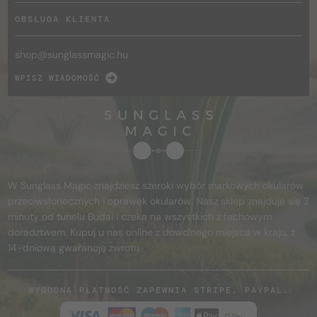
OBSŁUGA KLIENTA
shop@
sunglassmagic.hu
WPISZ WIADOMOŚĆ
W Sunglass Magic znajdziesz szeroki wybór markowych okularów
przeciwsłonecznych i oprawek okularów. Nasz sklep znajduje się 2
minuty od tunelu Budai i czeka na wszystkich z fachowym
doradztwem. Kupuj u nas online z dowolnego miejsca w kraju, z
14-dniową gwarancją zwrotu.
WYGODNĄ PŁATNOŚĆ ZAPEWNIA STRIPE, PAYPAL.