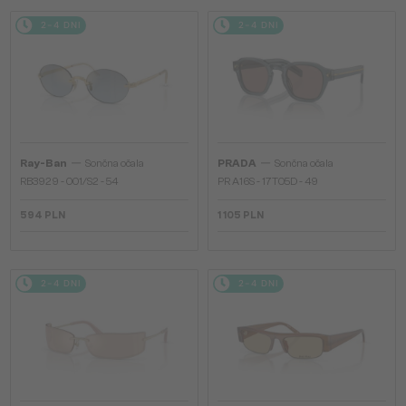
2-4 DNI
2-4 DNI
—
—
Ray-Ban
Sončna očala
PRADA
Sončna očala
RB3929 - 001/S2 - 54
PR A16S - 17T05D - 49
594 PLN
1 105 PLN
2-4 DNI
2-4 DNI