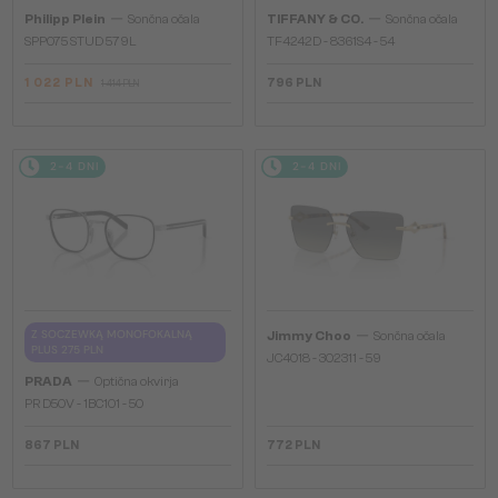
—
—
Philipp Plein
Sončna očala
TIFFANY & CO.
Sončna očala
SPP075 STUD 579L
TF4242D - 8361S4 - 54
1 022 PLN
796 PLN
1 414 PLN
2-4 DNI
2-4 DNI
—
Z SOCZEWKĄ MONOFOKALNĄ
Jimmy Choo
Sončna očala
PLUS 275 PLN
JC4018 - 302311 - 59
—
PRADA
Optična okvirja
PR D50V - 1BC1O1 - 50
867 PLN
772 PLN