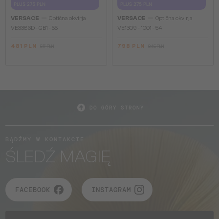
PLUS 275 PLN
PLUS 275 PLN
—
—
VERSACE
Optična okvirja
VERSACE
Optična okvirja
VE3386D - GB1 - 55
VE1309 - 1001 - 54
481 PLN
798 PLN
517 PLN
845 PLN
DO GÓRY STRONY
BĄDŹMY W KONTAKCIE
ŚLEDŹ MAGIĘ
FACEBOOK
INSTAGRAM