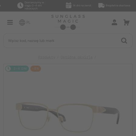
Dostarczymy w
ciągu 2–4 dni
14 dni na zwrot
Bezpłatna dostawa
roboczych
PL
Produkty
Optična okvirja
2-4 DNI
-5%