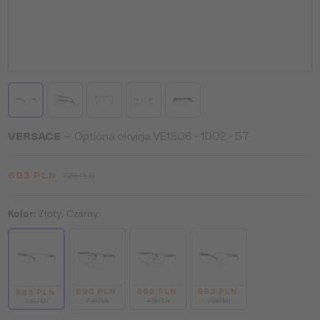
VERSACE
— Optična okvirja VE1306 - ​1002 - ​57
693 PLN
728 PLN
Kolor:
Złoty, Czarny
693 PLN
693 PLN
693 PLN
693 PLN
728 PLN
728 PLN
728 PLN
728 PLN