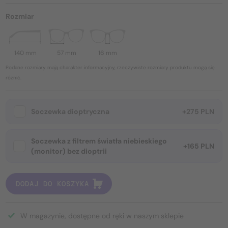
Rozmiar
140 mm
57 mm
16 mm
Podane rozmiary mają charakter informacyjny, rzeczywiste rozmiary produktu mogą się
różnić.
Soczewka dioptryczna
+275 PLN
Soczewka z filtrem światła niebieskiego
+165 PLN
(monitor) bez dioptrii
DODAJ DO KOSZYKA
W magazynie, dostępne od ręki w naszym sklepie