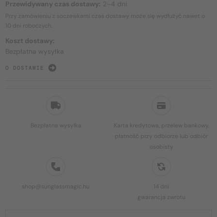
Przewidywany czas dostawy:
2–4 dni
Przy zamówieniu z soczewkami czas dostawy może się wydłużyć nawet o
10 dni
roboczych.
Koszt dostawy:
Bezpłatna wysyłka
O DOSTAWIE
Bezpłatna wysyłka
Karta kredytowa, przelew bankowy,
płatność przy odbiorze lub odbiór
osobisty
shop@sunglassmagic.hu
14 dni
gwarancja zwrotu