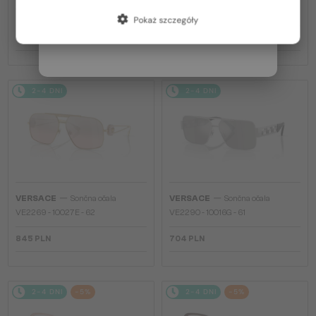
Francja / FR
VE2269 - 143387 - 62
VE2298 - 100180 - 58
Pokaż szczegóły
Włochy / IT
845 PLN
834 PLN
2-4 DNI
2-4 DNI
—
—
VERSACE
Sončna očala
VERSACE
Sončna očala
VE2269 - 10027E - 62
VE2290 - 10016G - 61
845 PLN
704 PLN
2-4 DNI
-5%
2-4 DNI
-5%