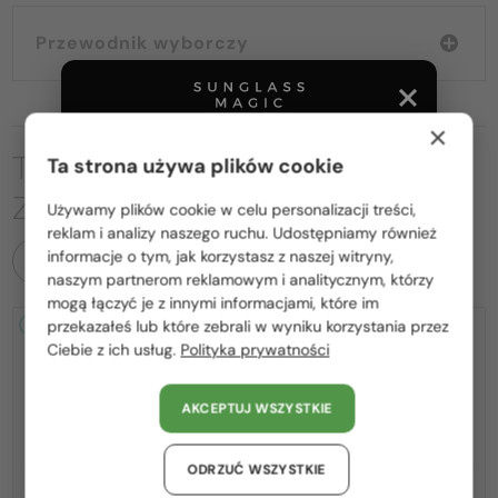
Przewodnik wyborczy
×
TO MOŻE CIĘ RÓWNIEŻ
Ta strona używa plików cookie
ZAINTERESOWAĆ
Używamy plików cookie w celu personalizacji treści,
Proszę wybierz z listy odpowiedni dla Ciebie kraj:
reklam i analizy naszego ruchu. Udostępniamy również
informacje o tym, jak korzystasz z naszej witryny,
WSZYSTKIE PRODUKTY
Polska / PL
naszym partnerom reklamowym i analitycznym, którzy
mogą łączyć je z innymi informacjami, które im
România / RO
przekazałeś lub które zebrali w wyniku korzystania przez
2-4 DNI
2-4 DNI
Ciebie z ich usług.
Polityka prywatności
Magyarország / HU
United Arab Emirates / EN
AKCEPTUJ WSZYSTKIE
Austria / AT
Niemcy / DE
ODRZUĆ WSZYSTKIE
—
—
VERSACE
Sončna očala
VERSACE
Sončna očala