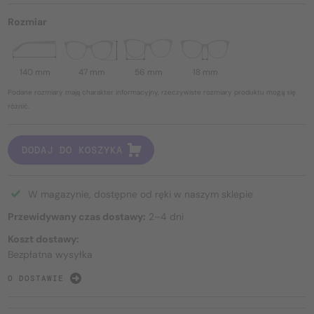
Rozmiar
140 mm
47 mm
56 mm
18 mm
Podane rozmiary mają charakter informacyjny, rzeczywiste rozmiary produktu mogą się
różnić.
DODAJ DO KOSZYKA
W magazynie, dostępne od ręki w naszym sklepie
Przewidywany czas dostawy:
2–4 dni
Koszt dostawy:
Bezpłatna wysyłka
O DOSTAWIE