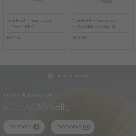
—
—
Tom Ford
Sončna očala
Tom Ford
Sončna očala
FT1170-K - 48F - 54
FT0825 RILEY-02 - 28B - 61
927 PLN
892 PLN
DO GÓRY STRONY
BĄDŹMY W KONTAKCIE
ŚLEDŹ MAGIĘ
FACEBOOK
INSTAGRAM