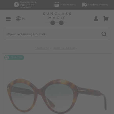
Dostarczymy w
ciągu 2–4 dni
14 dni na zwrot
Bezpłatna dostawa
roboczych
PL
Produkty
Sončna očala
2-4 DNI