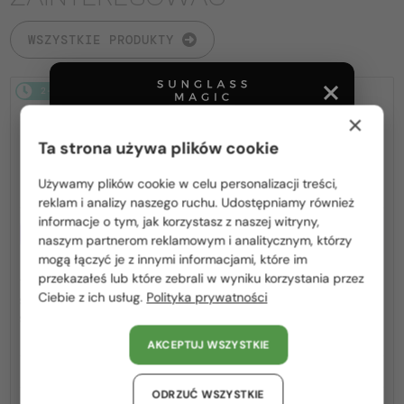
WSZYSTKIE PRODUKTY
2-4 DNI
2-4 DNI
×
Ta strona używa plików cookie
Używamy plików cookie w celu personalizacji treści,
Proszę wybierz z listy odpowiedni dla Ciebie kraj:
reklam i analizy naszego ruchu. Udostępniamy również
informacje o tym, jak korzystasz z naszej witryny,
Z SOCZEWKĄ MONOFOKALNĄ
Z SOCZEWKĄ MONOFOKALNĄ
Polska / PL
naszym partnerom reklamowym i analitycznym, którzy
PLUS 275 PLN
PLUS 275 PLN
mogą łączyć je z innymi informacjami, które im
—
—
România / RO
Tom Ford
Optična okvirja
Tom Ford
Optična okvirja
przekazałeś lub które zebrali w wyniku korzystania przez
TF5998-K-B - 020 - 51 - Z
TF5998-K-B ECO - 001 - 51 - Z
Ciebie z ich usług.
Polityka prywatności
Magyarország / HU
SOCZEWKAMI Z FILTREM
SOCZEWKAMI Z FILTREM
ŚWIATŁA NIEBIESKO-
ŚWIATŁA NIEBIESKO-
United Arab Emirates / EN
FIOLETOWEGO
FIOLETOWEGO
AKCEPTUJ WSZYSTKIE
Austria / AT
810 PLN
810 PLN
Niemcy / DE
ODRZUĆ WSZYSTKIE