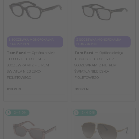
Z SOCZEWKĄ MONOFOKALNĄ
Z SOCZEWKĄ MONOFOKALNĄ
PLUS 275 PLN
PLUS 275 PLN
—
—
Tom Ford
Optična okvirja
Tom Ford
Optična okvirja
TF6005-D-B - 052 - 51 - Z
TF6006-D-B - 052 - 53 - Z
SOCZEWKAMI Z FILTREM
SOCZEWKAMI Z FILTREM
ŚWIATŁA NIEBIESKO-
ŚWIATŁA NIEBIESKO-
FIOLETOWEGO
FIOLETOWEGO
810 PLN
810 PLN
2-4 DNI
2-4 DNI