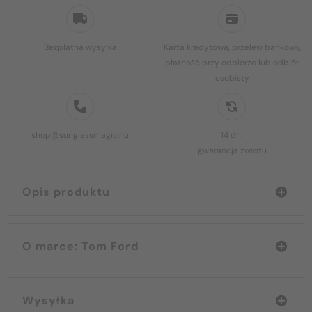
Bezpłatna wysyłka
Karta kredytowa, przelew bankowy,
płatność przy odbiorze lub odbiór
osobisty
shop@sunglassmagic.hu
14 dni
gwarancja zwrotu
Opis produktu
O marce: Tom Ford
Wysyłka