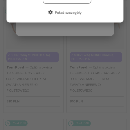
Francja / FR
2-4 DNI
2-4 DNI
Pokaż szczegóły
Włochy / IT
Z SOCZEWKĄ MONOFOKALNĄ
Z SOCZEWKĄ MONOFOKALNĄ
PLUS 275 PLN
PLUS 275 PLN
—
—
Tom Ford
Optična okvirja
Tom Ford
Optična okvirja
TF5999-K-B - 053 - 49 - Z
TF5999-K-B ECO 49 - 047 - 49 - Z
SOCZEWKAMI Z FILTREM
SOCZEWKAMI Z FILTREM
ŚWIATŁA NIEBIESKO-
ŚWIATŁA NIEBIESKO-
FIOLETOWEGO
FIOLETOWEGO
810 PLN
810 PLN
2-4 DNI
2-4 DNI