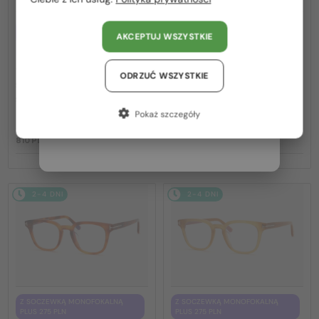
United Arab Emirates / EN
Z SOCZEWKĄ MONOFOKALNĄ
Z SOCZEWKĄ MONOFOKALNĄ
AKCEPTUJ WSZYSTKIE
PLUS 275 PLN
PLUS 275 PLN
Austria / AT
—
—
Tom Ford
Optična okvirja
Tom Ford
Optična okvirja
TF5998-K-B - 020 - 51 - Z
TF5998-K-B ECO - 001 - 51 - Z
Niemcy / DE
ODRZUĆ WSZYSTKIE
SOCZEWKAMI Z FILTREM
SOCZEWKAMI Z FILTREM
Francja / FR
ŚWIATŁA NIEBIESKO-
ŚWIATŁA NIEBIESKO-
Pokaż szczegóły
FIOLETOWEGO
FIOLETOWEGO
Włochy / IT
810 PLN
810 PLN
2-4 DNI
2-4 DNI
Z SOCZEWKĄ MONOFOKALNĄ
Z SOCZEWKĄ MONOFOKALNĄ
PLUS 275 PLN
PLUS 275 PLN