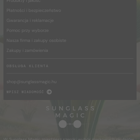
Produkty i jakość
Płatności i bezpieczeństwo
Gwarancja i reklamacje
Pomoc przy wyborze
Nasza firma i zakupy osobiste
Zakupy i zamówienia
OBSŁUGA KLIENTA
shop@
sunglassmagic.hu
WPISZ WIADOMOŚĆ
W Sunglass Magic znajdziesz szeroki wybór markowych okularów