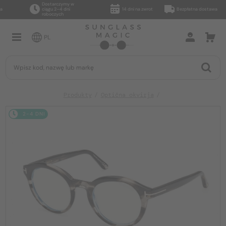
Dostarczymy w
ciągu 2–4 dni
14 dni na zwrot
Bezpłatna dostawa
roboczych
PL
Produkty
Optična okvirja
2-4 DNI