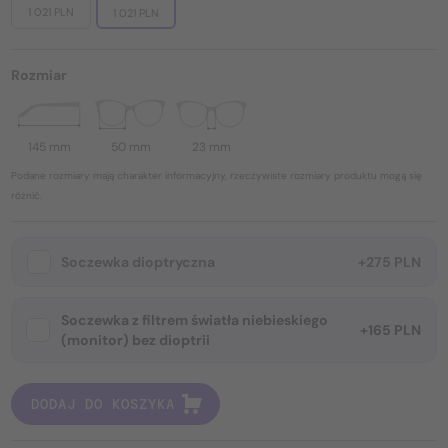
1 021 PLN
1 021 PLN
Rozmiar
145 mm
50 mm
23 mm
Podane rozmiary mają charakter informacyjny, rzeczywiste rozmiary produktu mogą się
różnić.
Soczewka dioptryczna
+275 PLN
Soczewka z filtrem światła niebieskiego
+165 PLN
(monitor) bez dioptrii
DODAJ DO KOSZYKA