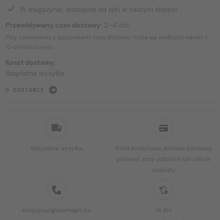
W magazynie, dostępne od ręki w naszym sklepie
Przewidywany czas dostawy:
2–4 dni
Przy zamówieniu z soczewkami czas dostawy może się wydłużyć nawet o
10 dni
roboczych.
Koszt dostawy:
Bezpłatna wysyłka
O DOSTAWIE
Bezpłatna wysyłka
Karta kredytowa, przelew bankowy,
płatność przy odbiorze lub odbiór
osobisty
shop@sunglassmagic.hu
14 dni