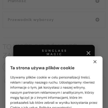
Płatność
Przewodnik wyborczy
TO MOŻE CIĘ RÓWNIEŻ
ZAINTERESOWAĆ
×
WSZYSTKIE PRODUKTY
Ta strona używa plików cookie
Używamy plików cookie w celu personalizacji treści,
Proszę wybierz z listy odpowiedni dla Ciebie kraj:
2-4 DNI
2-4 DNI
reklam i analizy naszego ruchu. Udostępniamy również
informacje o tym, jak korzystasz z naszej witryny,
Polska / PL
naszym partnerom reklamowym i analitycznym, którzy
mogą łączyć je z innymi informacjami, które im
România / RO
przekazałeś lub które zebrali w wyniku korzystania przez
Ciebie z ich usług.
Polityka prywatności
Magyarország / HU