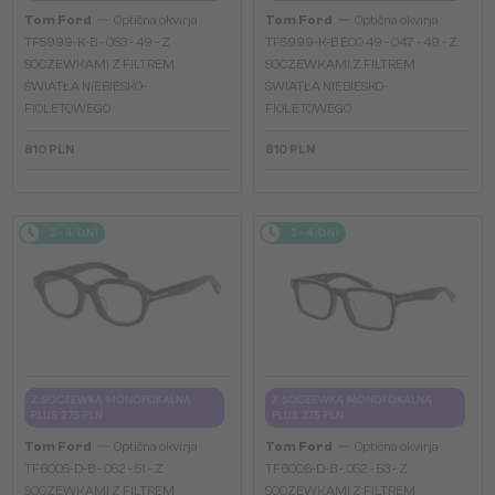
—
—
Tom Ford
Optična okvirja
Tom Ford
Optična okvirja
TF5999-K-B - 053 - 49 - Z
TF5999-K-B ECO 49 - 047 - 49 - Z
SOCZEWKAMI Z FILTREM
SOCZEWKAMI Z FILTREM
ŚWIATŁA NIEBIESKO-
ŚWIATŁA NIEBIESKO-
FIOLETOWEGO
FIOLETOWEGO
810 PLN
810 PLN
2-4 DNI
2-4 DNI
Z SOCZEWKĄ MONOFOKALNĄ
Z SOCZEWKĄ MONOFOKALNĄ
PLUS 275 PLN
PLUS 275 PLN
—
—
Tom Ford
Optična okvirja
Tom Ford
Optična okvirja
TF6005-D-B - 052 - 51 - Z
TF6006-D-B - 052 - 53 - Z
SOCZEWKAMI Z FILTREM
SOCZEWKAMI Z FILTREM