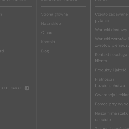
n
Strona główna
Często zadawane
pytania
Nasz sklep
Warunki dostawy
r
O nas
Warunki zwrotów i
Kontakt
zwrotów pieniędz
rd
Blog
Kontakt i obsługa
klienta
Produkty i jakość
Płatności i
bezpieczeństwo
TKIE MARKI
Gwarancja i rekla
Pomoc przy wybo
Nasza firma i zak
osobiste
Zakupy i zamówie