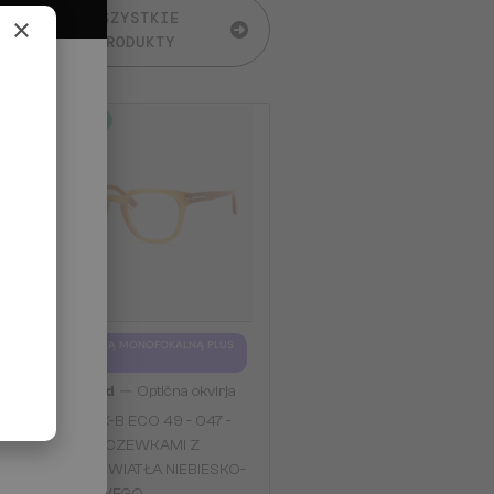
WSZYSTKIE
×
PRODUKTY
2-4 DNI
Z SOCZEWKĄ MONOFOKALNĄ PLUS
275 PLN
—
Tom Ford
Optična okvirja
TF5999-K-B ECO 49 - 047 -
49 - Z SOCZEWKAMI Z
FILTREM ŚWIATŁA NIEBIESKO-