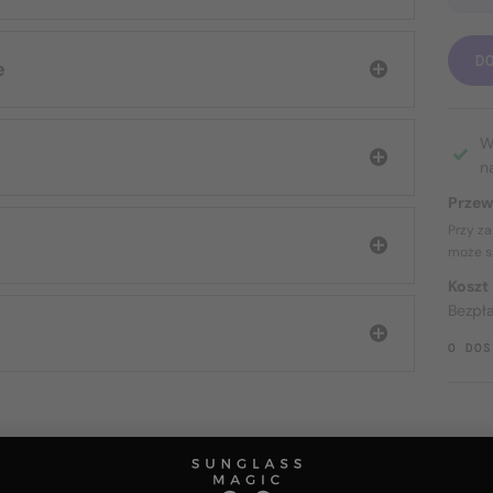
D
e
W
n
Przew
Przy z
może s
Koszt
Bezpł
O DOS