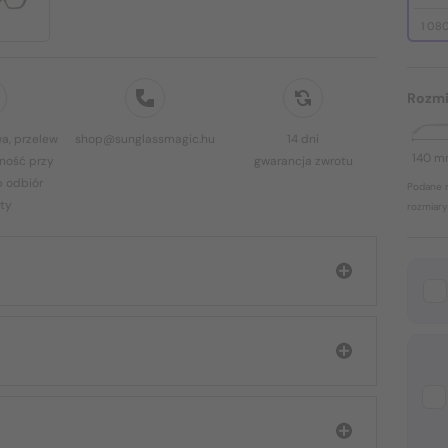
1 08
Rozmi
a, przelew
shop@sunglassmagic.hu
14 dni
140 
ność przy
gwarancja zwrotu
b odbiór
Podane r
ty
rozmiary