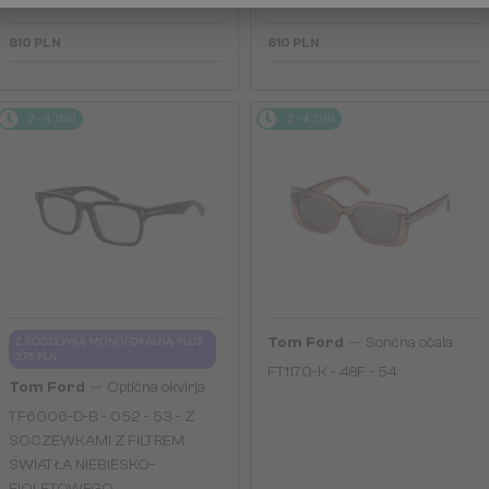
FIOLETOWEGO
FIOLETOWEGO
810 PLN
810 PLN
2-4 DNI
2-4 DNI
—
Z SOCZEWKĄ MONOFOKALNĄ PLUS
Tom Ford
Sončna očala
275 PLN
FT1170-K - 48F - 54
—
Tom Ford
Optična okvirja
TF6006-D-B - 052 - 53 - Z
SOCZEWKAMI Z FILTREM
ŚWIATŁA NIEBIESKO-