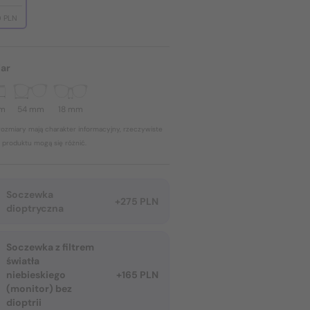
0 PLN
ar
mm
54 mm
18 mm
ozmiary mają charakter informacyjny, rzeczywiste
 produktu mogą się różnić.
Soczewka
+275 PLN
dioptryczna
Soczewka z filtrem
światła
niebieskiego
+165 PLN
(monitor) bez
dioptrii