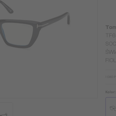
Tom
TF60
SOC
ŚWI
FIO
1 080 
Kolor