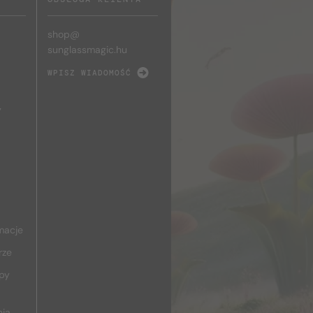
shop@
sunglassmagic.hu
WPISZ WIADOMOŚĆ
y
macje
rze
upy
nia