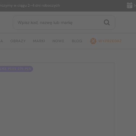
y w ciągu 2–4 dni roboczych
14 dni
JA
OBRAZY
MARKI
NOWE
BLOG
WYPRZEDAŻ
NĄ PLUS 275 PLN