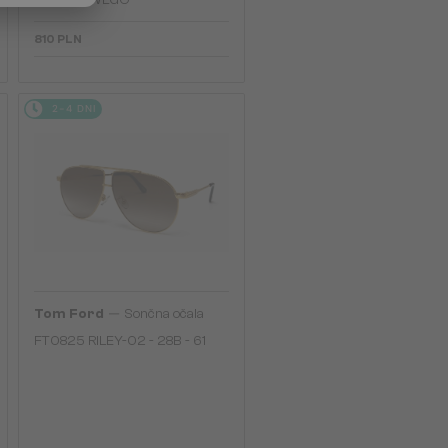
FIOLETOWEGO
810 PLN
2-4 DNI
—
Tom Ford
Sončna očala
FT0825 RILEY-02 - 28B - 61