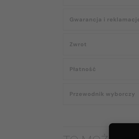
Gwarancja i reklamacj
Zwrot
Płatność
Przewodnik wyborczy