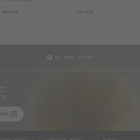
FIOLETOWEGO
810 PLN
927 PLN
DO GÓRY STRONY
Ę
RAM
LARNE MARKI
SUNGLASS MAGIC
POMOC