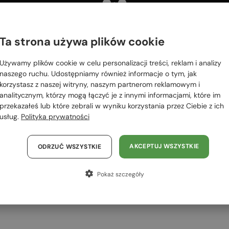
 RÓWNIEŻ
OWAĆ
Ta strona używa plików cookie
Proszę wybierz z listy odpowiedni dla Ciebie kraj:
2-4 DNI
2-4 DNI
Używamy plików cookie w celu personalizacji treści, reklam i analizy
Polska / PL
naszego ruchu. Udostępniamy również informacje o tym, jak
korzystasz z naszej witryny, naszym partnerom reklamowym i
România / RO
analitycznym, którzy mogą łączyć je z innymi informacjami, które im
przekazałeś lub które zebrali w wyniku korzystania przez Ciebie z ich
Magyarország / HU
usług.
Polityka prywatności
United Arab Emirates / EN
Austria / AT
AKCEPTUJ WSZYSTKIE
ODRZUĆ WSZYSTKIE
Z SOCZEWKĄ MONOFOKALNĄ PLUS
Z SOCZEWKĄ MONOFOKALNĄ PLUS
Niemcy / DE
275 PLN
275 PLN
Pokaż szczegóły
Francja / FR
—
—
Tom Ford
Optična okvirja
Tom Ford
Optična okvirja
TF5998-K-B ECO - 001 - 51 - Z
TF5999-K-B - 053 - 49 - Z
Włochy / IT
SOCZEWKAMI Z FILTREM
SOCZEWKAMI Z FILTREM
ŚWIATŁA NIEBIESKO-
ŚWIATŁA NIEBIESKO-