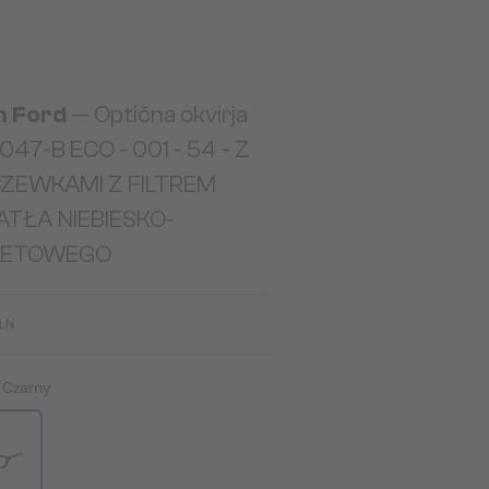
 Ford
— Optična okvirja
47-B ECO - 001 - 54 - Z
ZEWKAMI Z FILTREM
ATŁA NIEBIESKO-
LETOWEGO
PLN
:
Czarny