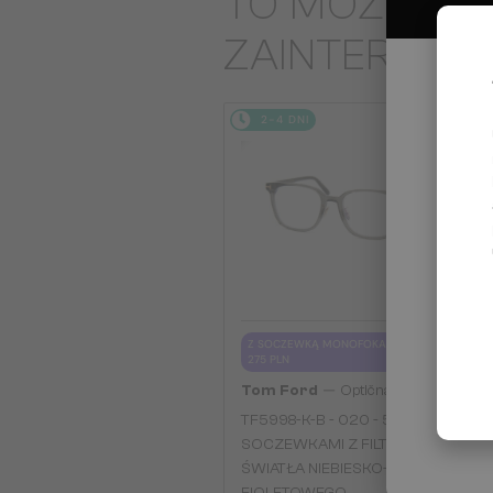
TO MOŻE CIĘ
ZAINTERES
2-4 DNI
Z SOCZEWKĄ MONOFOKALNĄ PLUS
275 PLN
—
Tom Ford
Optična okvirja
TF5998-K-B - 020 - 51 - Z
SOCZEWKAMI Z FILTREM
ŚWIATŁA NIEBIESKO-