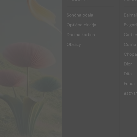
Sončna očala
Balmai
Optična okvirja
Bvlgari
Darilna kartica
Cartie
Obrazy
Celine
Chopa
Dior
Dita
Fendi
WSZYS