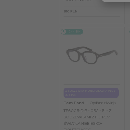
FIOLETOWEGO
810 PLN
2-4 DNI
Z SOCZEWKĄ MONOFOKALNĄ PLUS
275 PLN
—
Tom Ford
Optična okvirja
TF6005-D-B - 052 - 51 - Z
SOCZEWKAMI Z FILTREM
ŚWIATŁA NIEBIESKO-