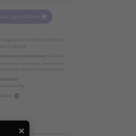
ODAJ DO KOSZYKA
 magazynie, dostępne od ręki w
aszym sklepie
idywany czas dostawy:
2–4 dni
amówieniu z soczewkami czas dostawy
ię wydłużyć nawet o
10 dni
roboczych.
 dostawy:
atna wysyłka
TAWIE