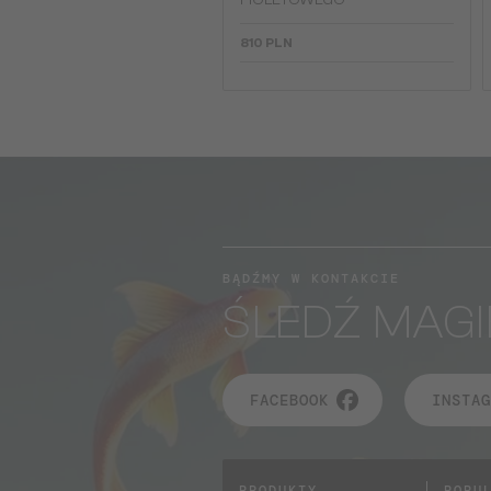
FIOLETOWEGO
810 PLN
BĄDŹMY W KONTAKCIE
ŚLEDŹ MAGI
FACEBOOK
INSTAG
PRODUKTY
POPU