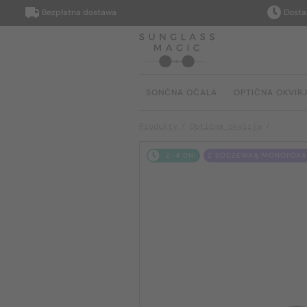
Bezpłatna dostawa
Dostarczym
SONČNA OČALA
OPTIČNA OKVIR
Produkty
Optična okvirja
2-4 DNI
Z SOCZEWKĄ MONOFOKAL