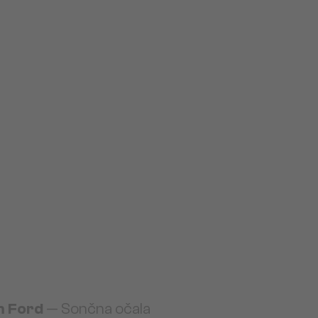
 Ford
— Sončna očala