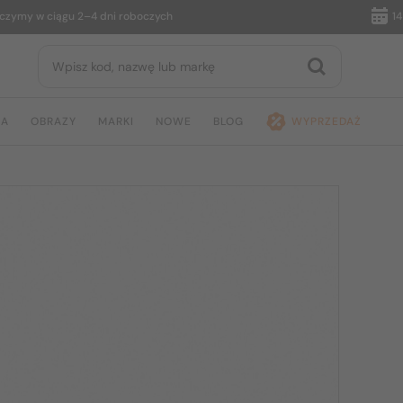
 w ciągu 2–4 dni roboczych
14 dni 
JA
OBRAZY
MARKI
NOWE
BLOG
WYPRZEDAŻ