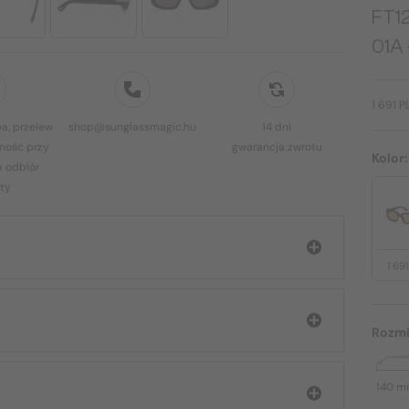
FT1
01A 
1 691 P
a, przelew
shop@sunglassmagic.hu
14 dni
ność przy
gwarancja zwrotu
Kolor
b odbiór
ty
1 69
Rozmi
140 