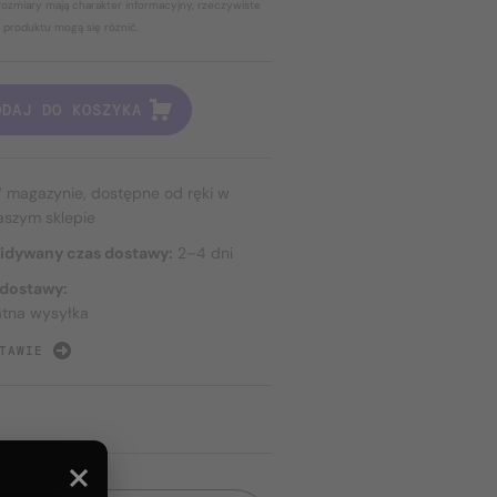
ozmiary mają charakter informacyjny, rzeczywiste
 produktu mogą się różnić.
ODAJ DO KOSZYKA
 magazynie, dostępne od ręki w
aszym sklepie
idywany czas dostawy:
2–4 dni
 dostawy:
atna wysyłka
TAWIE