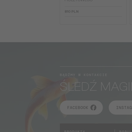
FIOLETOWEGO
810 PLN
BĄDŹMY W KONTAKCIE
ŚLEDŹ MAGI
FACEBOOK
INSTAG
PRODUKTY
POPU