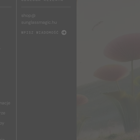
shop@
sunglassmagic.hu
WPISZ WIADOMOŚĆ
y
macje
rze
upy
nia