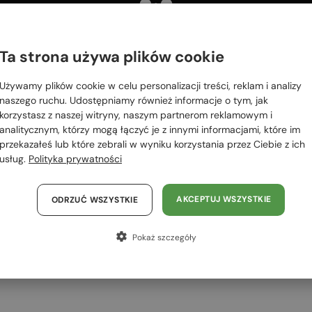
 RÓWNIEŻ
OWAĆ
Ta strona używa plików cookie
Proszę wybierz z listy odpowiedni dla Ciebie kraj:
2-4 DNI
2-4 DNI
Używamy plików cookie w celu personalizacji treści, reklam i analizy
Polska / PL
naszego ruchu. Udostępniamy również informacje o tym, jak
korzystasz z naszej witryny, naszym partnerom reklamowym i
România / RO
analitycznym, którzy mogą łączyć je z innymi informacjami, które im
przekazałeś lub które zebrali w wyniku korzystania przez Ciebie z ich
Magyarország / HU
usług.
Polityka prywatności
United Arab Emirates / EN
Austria / AT
AKCEPTUJ WSZYSTKIE
ODRZUĆ WSZYSTKIE
Z SOCZEWKĄ MONOFOKALNĄ PLUS
Z SOCZEWKĄ MONOFOKALNĄ PLUS
Niemcy / DE
275 PLN
275 PLN
Pokaż szczegóły
Francja / FR
—
—
Tom Ford
Optična okvirja
Tom Ford
Optična okvirja
TF5998-K-B ECO - 001 - 51 - Z
TF5999-K-B - 053 - 49 - Z
Włochy / IT
SOCZEWKAMI Z FILTREM
SOCZEWKAMI Z FILTREM
ŚWIATŁA NIEBIESKO-
ŚWIATŁA NIEBIESKO-