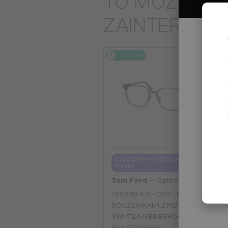
TO MOŻE CIĘ
ZAINTERES
2-4 DNI
Z SOCZEWKĄ MONOFOKALNĄ PLUS
275 PLN
—
Tom Ford
Optična okvirja
TF5998-K-B - 020 - 51 - Z
SOCZEWKAMI Z FILTREM
ŚWIATŁA NIEBIESKO-