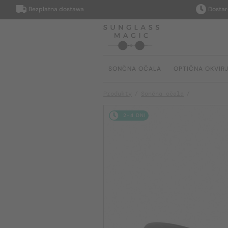
Bezpłatna dostawa
Dostarczymy
SONČNA OČALA
OPTIČNA OKVIR
Produkty
Sončna očala
2-4 DNI