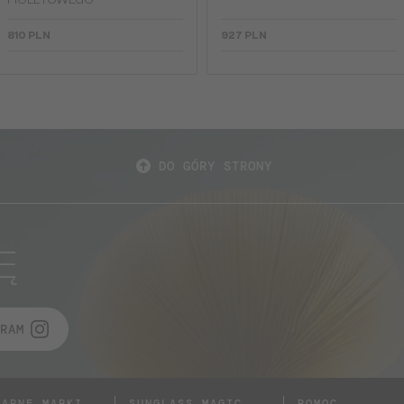
FIOLETOWEGO
810 PLN
927 PLN
DO GÓRY STRONY
Ę
RAM
LARNE MARKI
SUNGLASS MAGIC
POMOC