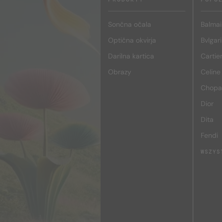
Sončna očala
Balmai
Optična okvirja
Bvlgari
Darilna kartica
Cartie
Obrazy
Celine
Chopa
Dior
Dita
Fendi
WSZYS