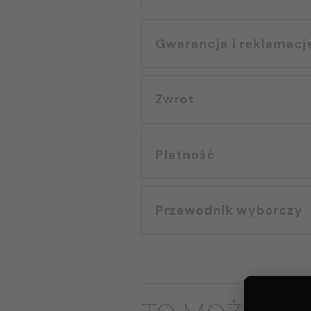
Gwarancja i reklamacj
Zwrot
Płatność
Przewodnik wyborczy