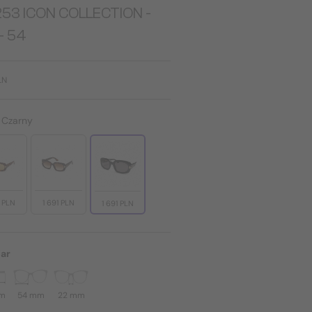
253 ICON COLLECTION -
- 54
LN
:
Czarny
1 PLN
1 691 PLN
1 691 PLN
ar
mm
54 mm
22 mm