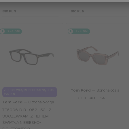
FIOLETOWEGO
FIOLETOWEGO
810 PLN
810 PLN
2-4 DNI
2-4 DNI
—
Z SOCZEWKĄ MONOFOKALNĄ PLUS
Tom Ford
Sončna očala
275 PLN
FT1170-K - 48F - 54
—
Tom Ford
Optična okvirja
TF6006-D-B - 052 - 53 - Z
SOCZEWKAMI Z FILTREM
ŚWIATŁA NIEBIESKO-