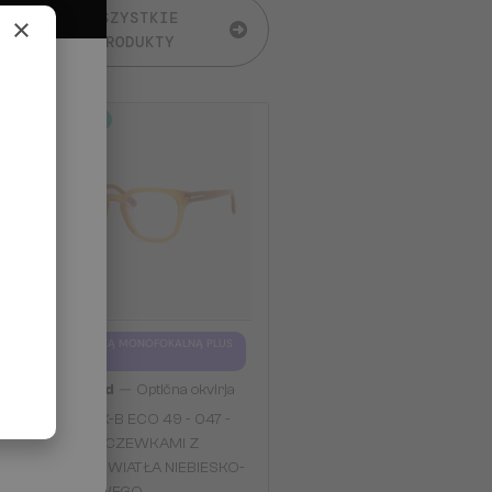
WSZYSTKIE
×
PRODUKTY
2-4 DNI
Z SOCZEWKĄ MONOFOKALNĄ PLUS
275 PLN
—
Tom Ford
Optična okvirja
TF5999-K-B ECO 49 - 047 -
49 - Z SOCZEWKAMI Z
FILTREM ŚWIATŁA NIEBIESKO-