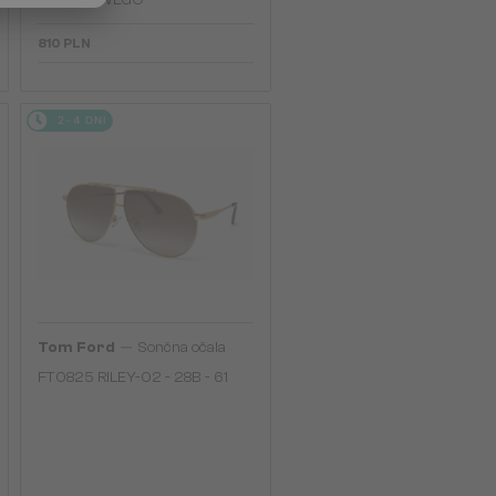
FIOLETOWEGO
810 PLN
2-4 DNI
—
Tom Ford
Sončna očala
FT0825 RILEY-02 - 28B - 61