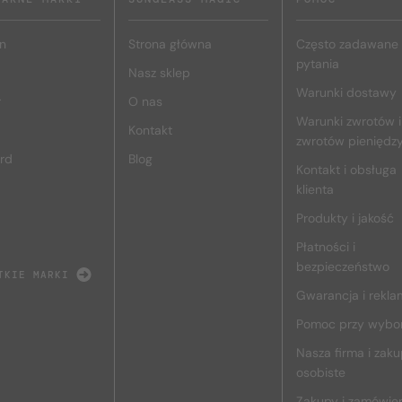
n
Strona główna
Często zadawane
pytania
Nasz sklep
Warunki dostawy
r
O nas
Warunki zwrotów i
Kontakt
zwrotów pieniędz
rd
Blog
Kontakt i obsługa
klienta
Produkty i jakość
Płatności i
bezpieczeństwo
TKIE MARKI
Gwarancja i rekla
Pomoc przy wybo
Nasza firma i zak
osobiste
Zakupy i zamówie