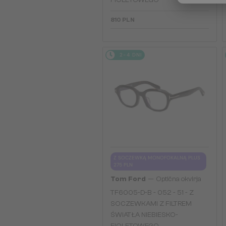
FIOLETOWEGO
810 PLN
2-4 DNI
Z SOCZEWKĄ MONOFOKALNĄ PLUS
275 PLN
—
Tom Ford
Optična okvirja
TF6005-D-B - 052 - 51 - Z
SOCZEWKAMI Z FILTREM
ŚWIATŁA NIEBIESKO-