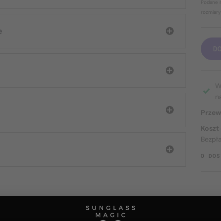
Podane r
rozmiary
e
D
W
n
Przew
Koszt
Bezpł
O DOS